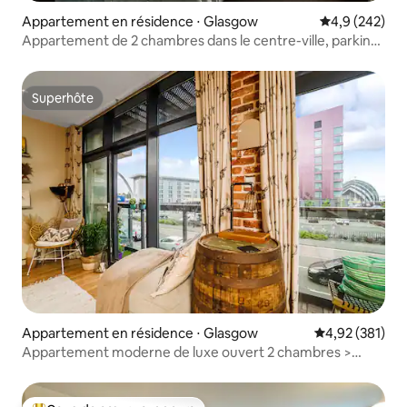
Appartement en résidence ⋅ Glasgow
Évaluation mo
4,9 (242)
Appartement de 2 chambres dans le centre-ville, parking
sécurisé.
Superhôte
Superhôte
Appartement en résidence ⋅ Glasgow
Évaluation moy
4,92 (381)
Appartement moderne de luxe ouvert 2 chambres >
Parking et balcon