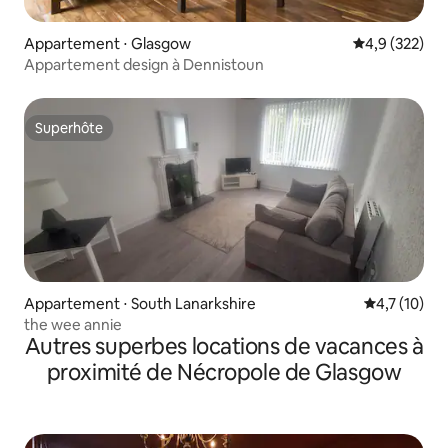
Appartement ⋅ Glasgow
Évaluation mo
4,9 (322)
Appartement design à Dennistoun
Superhôte
Superhôte
Appartement ⋅ South Lanarkshire
Évaluation m
4,7 (10)
the wee annie
Autres superbes locations de vacances à
proximité de Nécropole de Glasgow