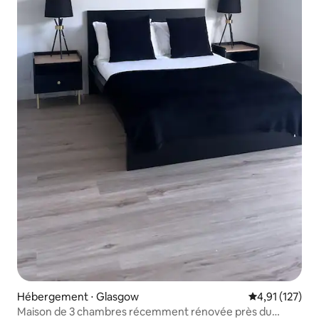
Hébergement ⋅ Glasgow
Évaluation moy
4,91 (127)
Maison de 3 chambres récemment rénovée près du