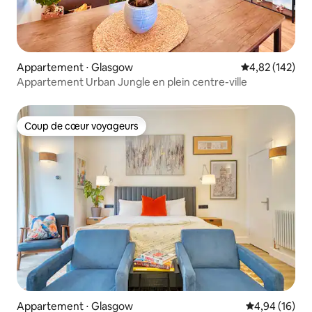
Appartement ⋅ Glasgow
Évaluation moy
4,82 (142)
Appartement Urban Jungle en plein centre-ville
Coup de cœur voyageurs
Coup de cœur voyageurs
Appartement ⋅ Glasgow
Évaluation mo
4,94 (16)