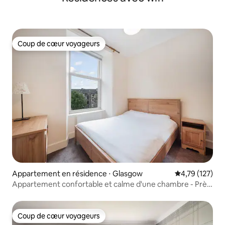
Coup de cœur voyageurs
Coup de cœur voyageurs
Appartement en résidence ⋅ Glasgow
Évaluation moy
4,79 (127)
Appartement confortable et calme d'une chambre - Près
de Strath Uni
Coup de cœur voyageurs
Coup de cœur voyageurs