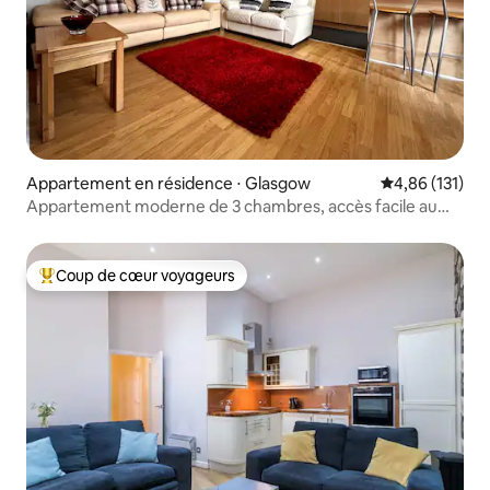
Appartement en résidence ⋅ Glasgow
Évaluation moy
4,86 (131)
Appartement moderne de 3 chambres, accès facile au
centre-ville
Coup de cœur voyageurs
Coups de cœur voyageurs les plus appréciés