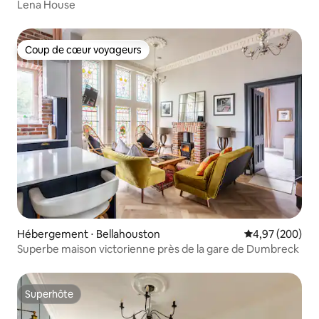
Lena House
Coup de cœur voyageurs
Coup de cœur voyageurs
Hébergement ⋅ Bellahouston
Évaluation moy
4,97 (200)
Superbe maison victorienne près de la gare de Dumbreck
Superhôte
Superhôte