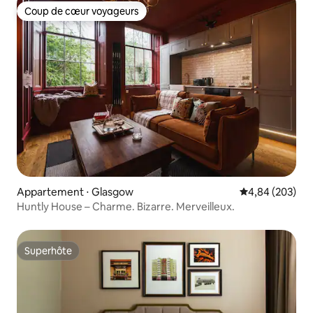
Coup de cœur voyageurs
Coup de cœur voyageurs
Appartement ⋅ Glasgow
Évaluation moy
4,84 (203)
Huntly House – Charme. Bizarre. Merveilleux.
Superhôte
Superhôte