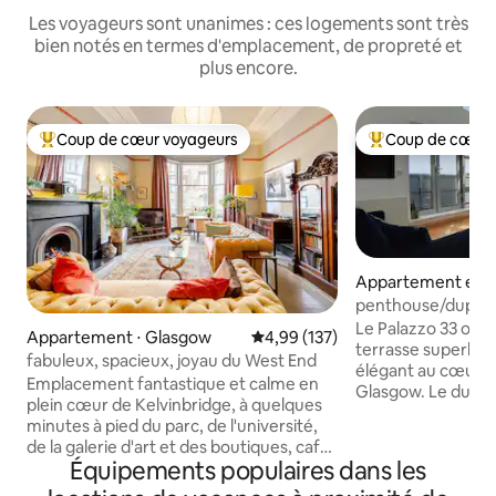
Les voyageurs sont unanimes : ces logements sont très
bien notés en termes d'emplacement, de propreté et
plus encore.
Coup de cœur voyageurs
Coup de cœur 
Coups de cœur voyageurs les plus appréciés
Coups de cœur vo
Appartement en r
⋅ Glasgow
penthouse/duple
aménagé avec par
Le Palazzo 33 off
Appartement ⋅ Glasgow
Évaluation moyenne sur la base 
4,99 (137)
terrasse superbem
fabuleux, spacieux, joyau du West End
élégant au cœur d
Emplacement fantastique et calme en
Glasgow. Le duplex
plein cœur de Kelvinbridge, à quelques
d'une abondance 
minutes à pied du parc, de l'université,
salon double haute
de la galerie d'art et des boutiques, cafés
repas/cuisine ouv
Équipements populaires dans les
et restaurants du West End. Rez-de-
principale avec sal
chaussée d'une maison de ville de