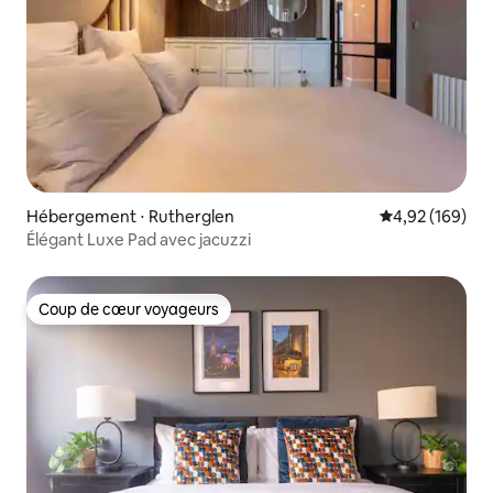
Hébergement ⋅ Rutherglen
Évaluation moy
4,92 (169)
Élégant Luxe Pad avec jacuzzi
Coup de cœur voyageurs
Coup de cœur voyageurs