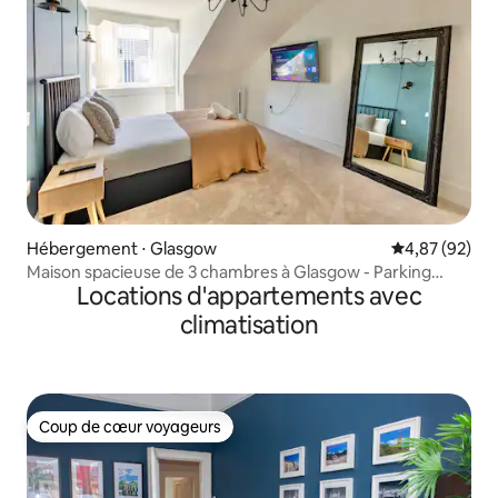
Hébergement ⋅ Glasgow
Évaluation mo
4,87 (92)
Maison spacieuse de 3 chambres à Glasgow - Parking
Locations d'appartements avec
gratuit
climatisation
Coup de cœur voyageurs
Coup de cœur voyageurs