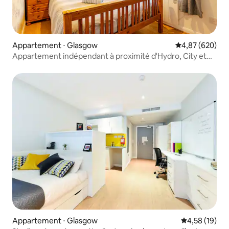
Appartement ⋅ Glasgow
Évaluation moy
4,87 (620)
Appartement indépendant à proximité d'Hydro, City et
Westend
Appartement ⋅ Glasgow
Évaluation mo
4,58 (19)