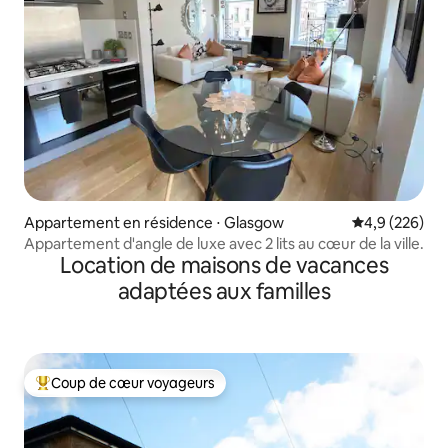
Appartement en résidence ⋅ Glasgow
Évaluation mo
4,9 (226)
Appartement d'angle de luxe avec 2 lits au cœur de la ville.
Location de maisons de vacances
adaptées aux familles
Coup de cœur voyageurs
Coups de cœur voyageurs les plus appréciés