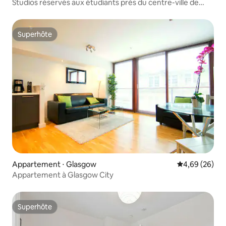
Studios réservés aux étudiants près du centre-ville de
Glasgow
Superhôte
Superhôte
Appartement ⋅ Glasgow
Évaluation mo
4,69 (26)
Appartement à Glasgow City
Superhôte
Superhôte