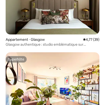
Appartement ⋅ Glasgow
Évaluation mo
4,77 (39)
Glasgow authentique : studio emblématique sur
Anchor Line
Superhôte
Superhôte