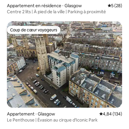
Appartement en résidence ⋅ Glasgow
Évaluation
5 (28)
Centre 2 lits | À pied de la ville | Parking à proximité
Coup de cœur voyageurs
Coup de cœur voyageurs
Appartement ⋅ Glasgow
Évaluation moy
4,84 (134)
Le Penthouse | Évasion au cirque d'Iconic Park