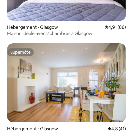
Hébergement ⋅ Glasgow
Évaluation mo
4,91 (86)
Maison idéale avec 2 chambres à Glasgow
Superhôte
Superhôte
Hébergement ⋅ Glasgow
Évaluation m
4,8 (41)