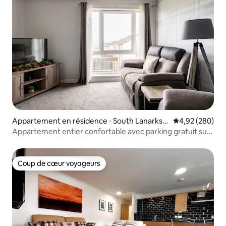
Appartement en résidence ⋅ South Lanarkshi
Évaluation moy
4,92 (280)
re
Appartement entier confortable avec parking gratuit sur
place
Coup de cœur voyageurs
Coup de cœur voyageurs