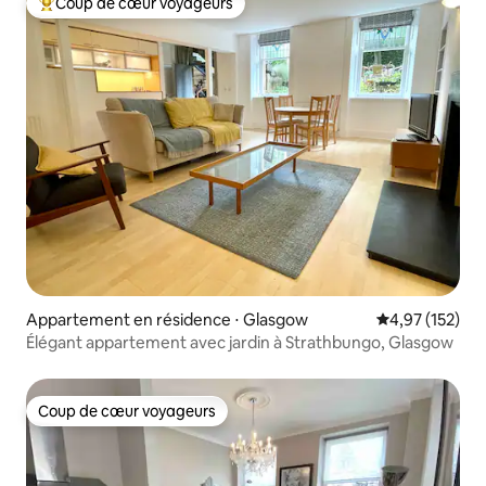
Coup de cœur voyageurs
Coups de cœur voyageurs les plus appréciés
Appartement en résidence ⋅ Glasgow
Évaluation moy
4,97 (152)
Élégant appartement avec jardin à Strathbungo, Glasgow
Coup de cœur voyageurs
Coup de cœur voyageurs