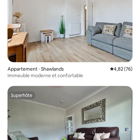
Appartement ⋅ Shawlands
Évaluation mo
4,82 (76)
Immeuble moderne et confortable
Superhôte
Superhôte