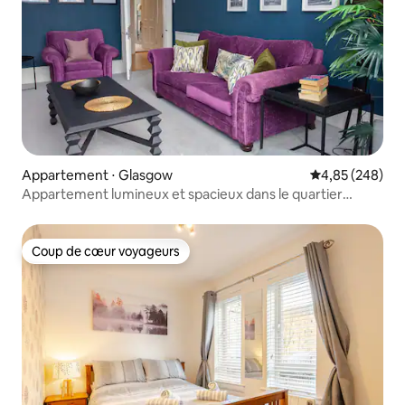
Appartement ⋅ Glasgow
Évaluation moy
4,85 (248)
Appartement lumineux et spacieux dans le quartier
branché de Finnieston
Coup de cœur voyageurs
Coup de cœur voyageurs