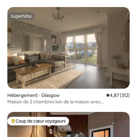
centre-ville
Superhôte
Superhôte
Hébergement ⋅ Glasgow
Évaluation moy
4,87 (312)
Maison de 2 chambres loin de la maison avec
stationnement GRATUIT
Coup de cœur voyageurs
Coups de cœur voyageurs les plus appréciés