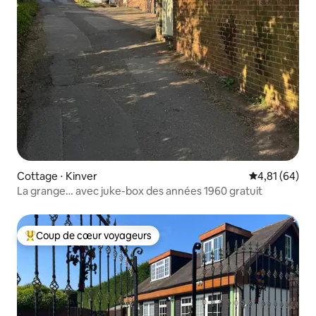
Cottage ⋅ Kinver
Évaluation mo
4,81 (64)
La grange… avec juke-box des années 1960 gratuit
Coup de cœur voyageurs
Coups de cœur voyageurs les plus appréciés