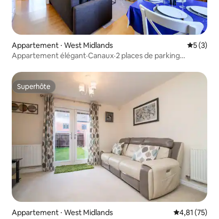
Appartement ⋅ West Midlands
Évaluatio
5 (3)
Appartement élégant·Canaux·2 places de parking
gratuites·Pour 6 personnes
Superhôte
Superhôte
Appartement ⋅ West Midlands
Évaluation mo
4,81 (75)