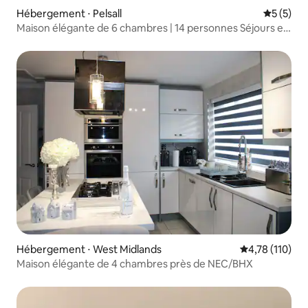
Hébergement ⋅ Pelsall
Évaluatio
5 (5)
Maison élégante de 6 chambres | 14 personnes Séjours en
groupe/professionnels
Hébergement ⋅ West Midlands
Évaluation moy
4,78 (110)
Maison élégante de 4 chambres près de NEC/BHX