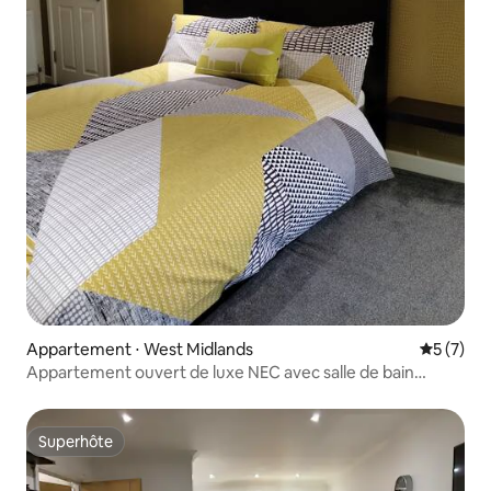
Appartement ⋅ West Midlands
Évaluatio
5 (7)
Appartement ouvert de luxe NEC avec salle de bain
attenante
Superhôte
Superhôte