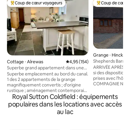
Coup de cœur voyageurs
Coup de cœur 
Coups de cœur voyageurs les plus appréciés
Coups de cœur vo
Grange ⋅ Hinckley
Shepherds Barn G
Cottage ⋅ Alrewas
Évaluation moyenne sur la base 
4,95 (154)
parking très sécur
ARRIVÉE APRÈS 15 
Superbe grand appartement dans une
si des dispositions
grange, près du canal
Superbe emplacement au bord du canal.
prises avec l'hôt
1 des 2 appartements de la grange
COMPAGNIE NI DE FÊT
magnifiquement convertis ; d'origine
VISITEUR SUPPLÉ
rustique ; aménagement contemporain.
ACCORD PRÉALABL
Royal Sutton Coldfield : équipements
Sols en ardoise naturelle ; chauffage au
DÉPART AVANT 11 h
sol partout. Wifi ultra-rapide - fibre
populaires dans les locations avec accès
et confortable co
illimitée (59 Mbit/s) et grand lit KING size
au lac
grange dispose d'
confort. Offrant de belles promenades
bien équipé avec 
sur les chemins de halage et à la
télévision connec
campagne ; une agréable promenade
chambre principale
jusqu'à notre fabuleuse boulangerie