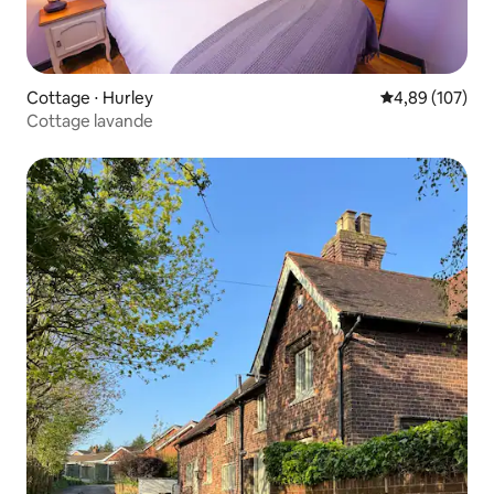
Cottage ⋅ Hurley
Évaluation moy
4,89 (107)
Cottage lavande