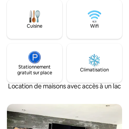
size et salle de ba
artisanale du village, 3 pubs, une
deuxième chambre 
coopérative, un café et une boucherie
super king size ou 
primée et un magasin de fish and chips.
d'une belle salle 
À quelques minutes en voiture du
baignoire à remou
Cuisine
Wifi
National Memorial Arboretum et du lieu
d'événements Alrewas Hayes.
Stationnement
Climatisation
gratuit sur place
Location de maisons avec accès à un lac