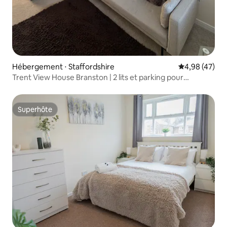
Hébergement ⋅ Staffordshire
Évaluation mo
4,98 (47)
Trent View House Branston | 2 lits et parking pour
2 voitures
Superhôte
Superhôte