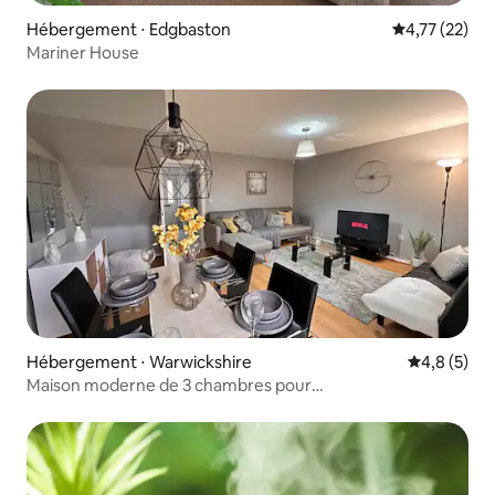
Hébergement ⋅ Edgbaston
Évaluation mo
4,77 (22)
Mariner House
Hébergement ⋅ Warwickshire
Évaluation 
4,8 (5)
Maison moderne de 3 chambres pour
entrepreneurs/professionnels