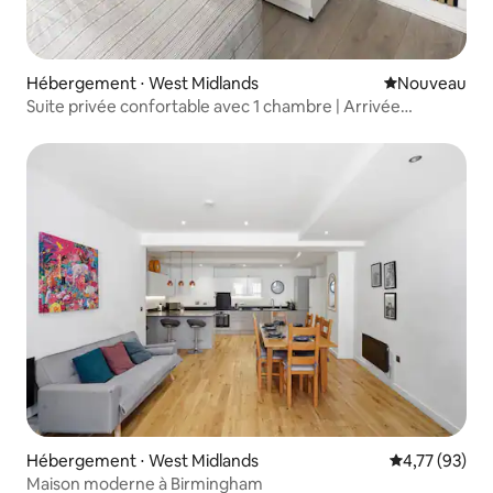
Hébergement ⋅ West Midlands
Nouvel hébe
Nouveau
Suite privée confortable avec 1 chambre | Arrivée
autonome |
Hébergement ⋅ West Midlands
Évaluation mo
4,77 (93)
Maison moderne à Birmingham