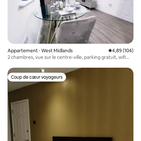
Appartement ⋅ West Midlands
Évaluation moy
4,89 (104)
2 chambres, vue sur le centre-ville, parking gratuit, wifi
rapide
Coup de cœur voyageurs
Coup de cœur voyageurs