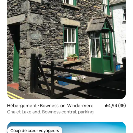
Hébergement ⋅ Bowness-on-Windermere
Évaluation mo
4,94 (35)
Chalet Lakeland, Bowness central, parking
Coup de cœur voyageurs