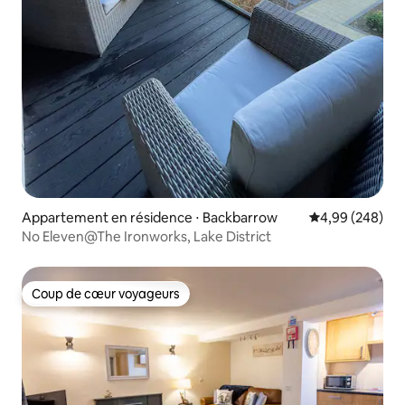
Appartement en résidence ⋅ Backbarrow
Évaluation moy
4,99 (248)
No Eleven@The Ironworks, Lake District
Coup de cœur voyageurs
Coup de cœur voyageurs