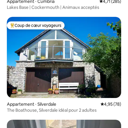
Appartement ⋅ Cumbria
Évaluation moy
4,71 (285)
Lakes Base | Cockermouth | Animaux acceptés
Coup de cœur voyageurs
Coups de cœur voyageurs les plus appréciés
Appartement ⋅ Silverdale
Évaluation mo
4,95 (78)
The Boathouse, Silverdale idéal pour 2 adultes