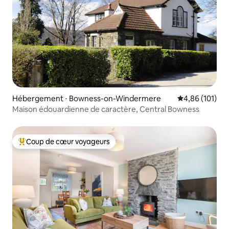
Hébergement ⋅ Bowness-on-Windermere
Évaluation moy
4,86 (101)
Maison édouardienne de caractère, Central Bowness
Coup de cœur voyageurs
Coups de cœur voyageurs les plus appréciés