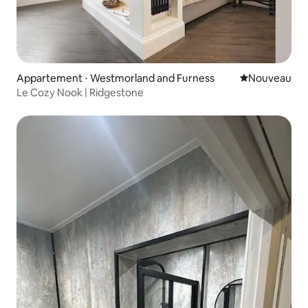
Appartement ⋅ Westmorland and Furness
Nouvel hébe
Nouveau
Le Cozy Nook | Ridgestone