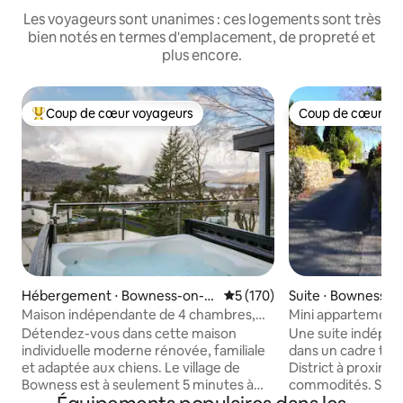
Les voyageurs sont unanimes : ces logements sont très
bien notés en termes d'emplacement, de propreté et
plus encore.
Coup de cœur voyageurs
Coup de cœur vo
Coups de cœur voyageurs les plus appréciés
Coup de cœur vo
Hébergement ⋅ Bowness-on-
Évaluation moyenne sur la ba
5 (170)
Suite ⋅ Bowness-
Windermere
mere
Maison indépendante de 4 chambres,
Mini appartement i
jacuzzi et vue sur le lac - Animaux
Windermere
Détendez-vous dans cette maison
Une suite indépen
acceptés
individuelle moderne rénovée, familiale
dans un cadre trad
et adaptée aux chiens. Le village de
District à proximit
Bowness est à seulement 5 minutes à
commodités. Situé
pied. Jardin arrière : jacuzzi et maison
résidentielle tranq