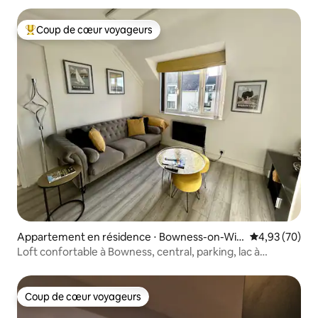
Coup de cœur voyageurs
Coups de cœur voyageurs les plus appréciés
Appartement en résidence ⋅ Bowness-on-Win
Évaluation mo
4,93 (70)
dermere
Loft confortable à Bowness, central, parking, lac à
proximité
Coup de cœur voyageurs
Coup de cœur voyageurs