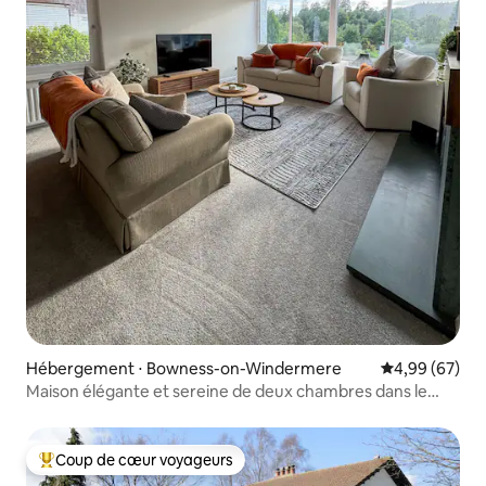
Hébergement ⋅ Bowness-on-Windermere
Évaluation mo
4,99 (67)
Maison élégante et sereine de deux chambres dans le
Lake District
Coup de cœur voyageurs
Coups de cœur voyageurs les plus appréciés