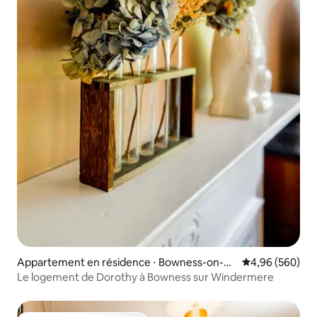
Appartement en résidence ⋅ Bowness-on-Wi
Évaluation moy
4,96 (560)
ndermere
Le logement de Dorothy à Bowness sur Windermere