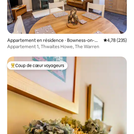
Appartement en résidence ⋅ Bowness-on-Wi
Évaluation moy
4,78 (235)
ndermere
Appartement 1, Thwaites Howe, The Warren
Coup de cœur voyageurs
Coups de cœur voyageurs les plus appréciés