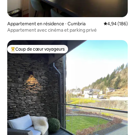
Appartement en résidence ⋅ Cumbria
Évaluation moy
4,94 (186)
Appartement avec cinéma et parking privé
Coup de cœur voyageurs
Coups de cœur voyageurs les plus appréciés