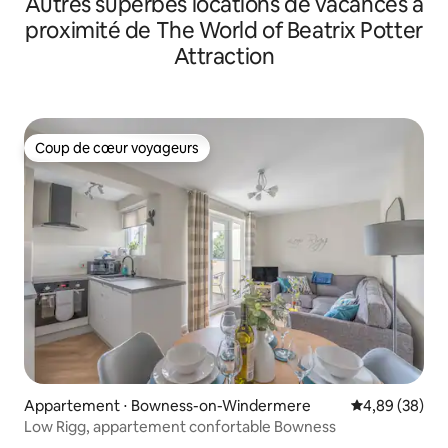
Autres superbes locations de vacances à
proximité de The World of Beatrix Potter
Attraction
Coup de cœur voyageurs
Coup de cœur voyageurs
Appartement ⋅ Bowness-on-Windermere
Évaluation mo
4,89 (38)
Low Rigg, appartement confortable Bowness