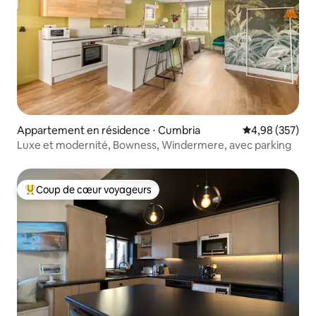
Appartement en résidence ⋅ Cumbria
Évaluation moy
4,98 (357)
Luxe et modernité, Bowness, Windermere, avec parking
Coup de cœur voyageurs
Coups de cœur voyageurs les plus appréciés