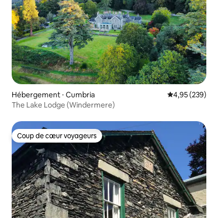
Hébergement ⋅ Cumbria
Évaluation moy
4,95 (239)
The Lake Lodge (Windermere)
Coup de cœur voyageurs
Coup de cœur voyageurs