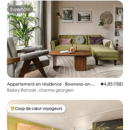
Superhôte
Superhôte
Appartement en résidence ⋅ Bowness-on-Wi
Évaluation moy
4,85 (158)
ndermere
Biskey Retreat : charme géorgien
Coup de cœur voyageurs
Coups de cœur voyageurs les plus appréciés