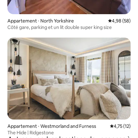
Appartement ⋅ North Yorkshire
Évaluation mo
4,98 (58)
Côté gare, parking et un lit double super king size
Appartement ⋅ Westmorland and Furness
Évaluation mo
4,75 (12)
The Hide | Ridgestone