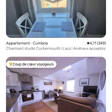
Appartement ⋅ Cumbria
Évaluation moy
4,71 (349)
Charmant studio Cockermouth | Lacs | Animaux acceptés
Coup de cœur voyageurs
Coups de cœur voyageurs les plus appréciés