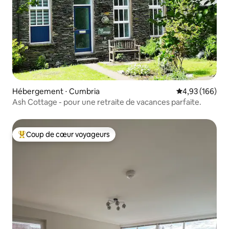
Hébergement ⋅ Cumbria
Évaluation moy
4,93 (166)
Ash Cottage - pour une retraite de vacances parfaite.
Coup de cœur voyageurs
Coups de cœur voyageurs les plus appréciés