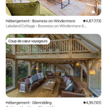
Hébergement ⋅ Bowness-on-Windermere
Évaluation moy
4,87 (173)
Lakeland Cottage - Bowness-on-Windermere 6
couchages
Coup de cœur voyageurs
Coup de cœur voyageurs
Hébergement ⋅ Glenridding
Évaluation moy
4,95 (101)