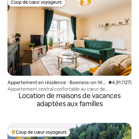
Coup de cœur voyageurs
Coup de cœur voyageurs
Appartement en résidence ⋅ Bowness-on-Wi
Évaluation moy
4,91 (127)
ndermere
Appartement central confortable au cœur de
Location de maisons de vacances
Windermere
adaptées aux familles
Coup de cœur voyageurs
Coups de cœur voyageurs les plus appréciés