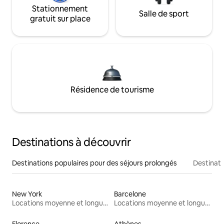
Stationnement
Salle de sport
gratuit sur place
Résidence de tourisme
Destinations à découvrir
Destinations populaires pour des séjours prolongés
Destinati
New York
Barcelone
Locations moyenne et longue durée
Locations moyenne et longue durée
Florence
Athènes