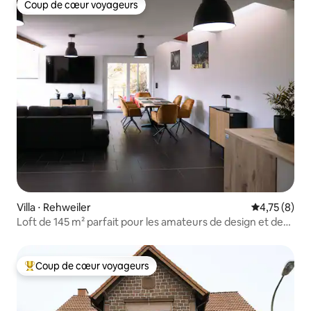
Coup de cœur voyageurs
Coup de cœur voyageurs
Villa ⋅ Rehweiler
Évaluation m
4,75 (8)
Loft de 145 m² parfait pour les amateurs de design et de
culture
Coup de cœur voyageurs
Coups de cœur voyageurs les plus appréciés