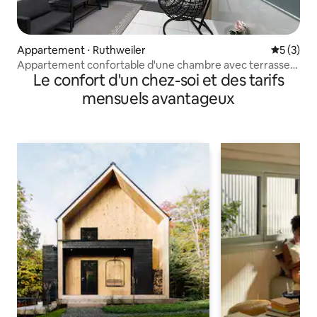
Appartement ⋅ Ruthweiler
Évaluatio
5 (3)
Appartement confortable d'une chambre avec terrasse
Le confort d'un chez-soi et des tarifs
privée près de la base américaine de RA
mensuels avantageux