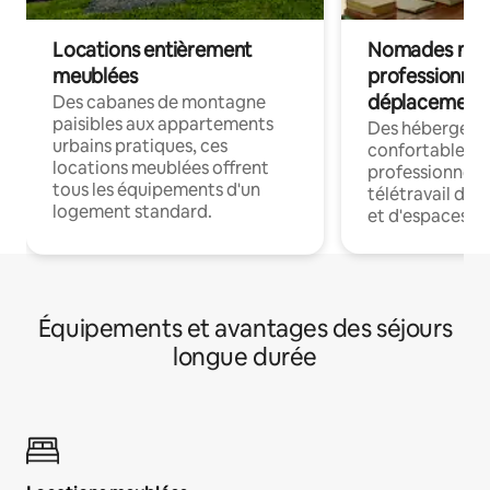
Locations entièrement
Nomades num
meublées
professionnel
déplacement
Des cabanes de montagne
paisibles aux appartements
Des hébergem
urbains pratiques, ces
confortables p
locations meublées offrent
professionnels
tous les équipements d'un
télétravail dis
logement standard.
et d'espaces de
Équipements et avantages des séjours
longue durée