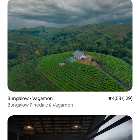
Bungalow ⋅ Vagamon
Évaluation moy
4,58 (129)
Bungalow Pinedale à Vagamon