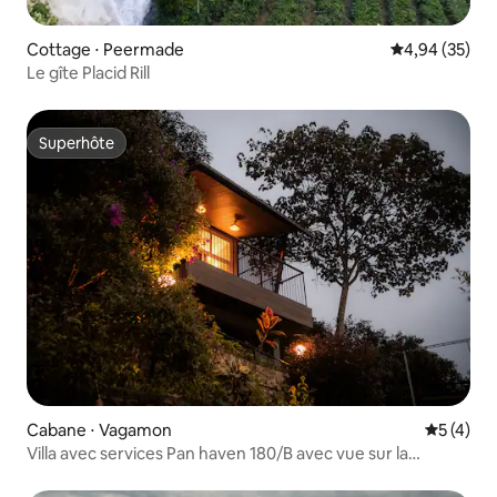
Cottage ⋅ Peermade
Évaluation mo
4,94 (35)
Le gîte Placid Rill
Superhôte
Superhôte
Cabane ⋅ Vagamon
Évaluatio
5 (4)
Villa avec services Pan haven 180/B avec vue sur la
montagne