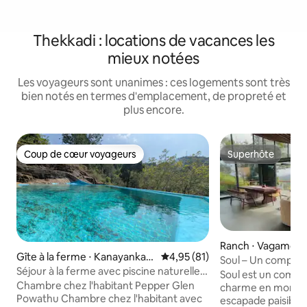
Thekkadi : locations de vacances les
mieux notées
Les voyageurs sont unanimes : ces logements sont très
bien notés en termes d'emplacement, de propreté et
plus encore.
Coup de cœur voyageurs
Superhôte
Coup de cœur voyageurs
Superhôte
Ranch ⋅ Vagamon
Gîte à la ferme ⋅ Kanayankav
Évaluation moyenne sur la base
4,95 (81)
Soul – Un complex
ayal
Séjour à la ferme avec piscine naturelle
4 chambres, pisci
Soul est un comple
privée en pierre au Kerala
Chambre chez l'habitant Pepper Glen
charme en montag
Powathu Chambre chez l'habitant avec
escapade paisible 