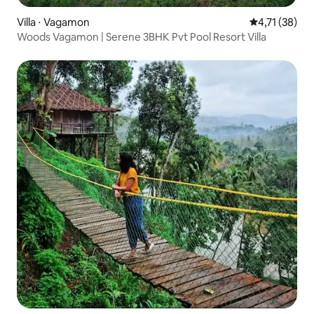
Villa ⋅ Vagamon
Évaluation mo
4,71 (38)
Woods Vagamon | Serene 3BHK Pvt Pool Resort Villa