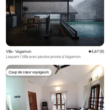
Villa ⋅ Vagamon
Évaluation m
4,67 (9)
Laayam | Villa avec piscine privée à Vagamon
Coup de cœur voyageurs
Coup de cœur voyageurs