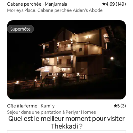
Cabane perchée ⋅ Manjumala
Évaluation moy
4,69 (149)
Morleys Place. Cabane perchée Aiden's Abode
Superhôte
Superhôte
Gîte à la ferme ⋅ Kumily
Évaluatio
5 (3)
Séjour dans une plantation à Periyar Homes
Quel est le meilleur moment pour visiter
Thekkadi ?