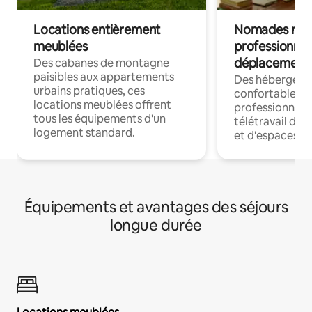
Locations entièrement
Nomades num
meublées
professionnel
déplacement
Des cabanes de montagne
paisibles aux appartements
Des hébergem
urbains pratiques, ces
confortables p
locations meublées offrent
professionnels
tous les équipements d'un
télétravail dis
logement standard.
et d'espaces de
Équipements et avantages des séjours
longue durée