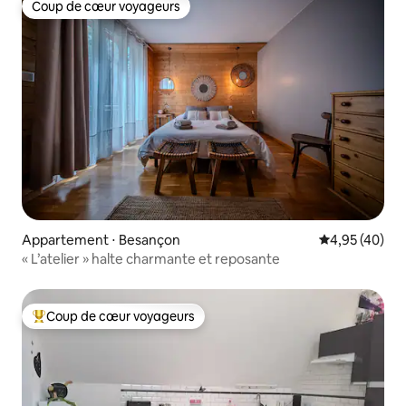
Coup de cœur voyageurs
Coup de cœur voyageurs
Appartement ⋅ Besançon
Évaluation mo
4,95 (40)
« L’atelier » halte charmante et reposante
Coup de cœur voyageurs
Coups de cœur voyageurs les plus appréciés