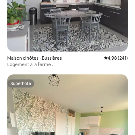
Maison d'hôtes ⋅ Bussières
Évaluation moy
4,98 (241)
Logement à la ferme .
Superhôte
Superhôte