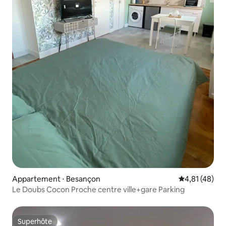
Appartement ⋅ Besançon
Évaluation mo
4,81 (48)
Le Doubs Cocon Proche centre ville+gare Parking
Superhôte
Superhôte