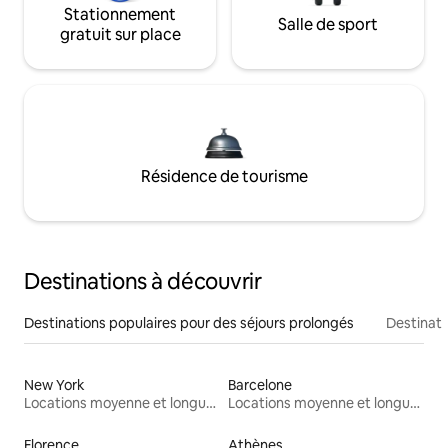
Stationnement
Salle de sport
gratuit sur place
Résidence de tourisme
Destinations à découvrir
Destinations populaires pour des séjours prolongés
Destinati
New York
Barcelone
Locations moyenne et longue durée
Locations moyenne et longue durée
Florence
Athènes