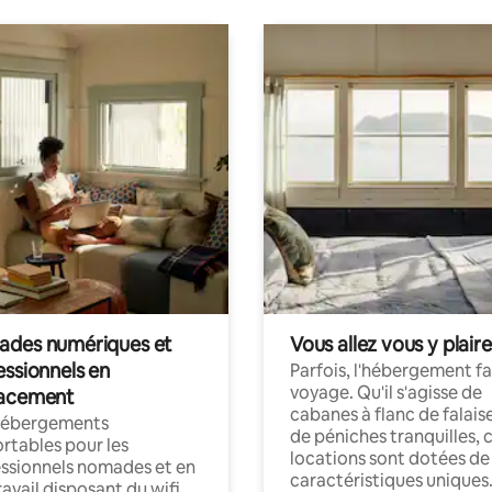
des numériques et
Vous allez vous y plaire
essionnels en
Parfois, l'hébergement fai
voyage. Qu'il s'agisse de
acement
cabanes à flanc de falais
hébergements
de péniches tranquilles, 
rtables pour les
locations sont dotées de
ssionnels nomades et en
caractéristiques uniques
ravail disposant du wifi