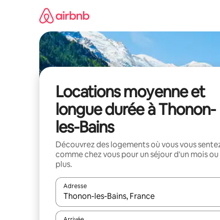
Aller
directement
au
contenu
Locations moyenne et
longue durée à Thonon-
les-Bains
Découvrez des logements où vous vous sente
comme chez vous pour un séjour d'un mois ou
plus.
Adresse
Lorsque les résultats s'affichent, utilisez les flèc
Arrivée