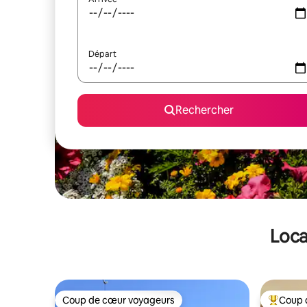
Départ
Rechercher
Loca
Coup de cœur voyageurs
Coup 
Coup de cœur voyageurs
Coups de