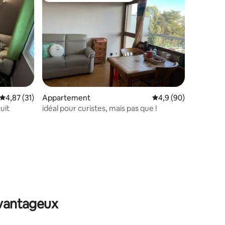
taires : 4,98 sur 5
Évaluation moyenne sur la base de 31 commentaires : 4,87 sur 5
4,87 (31)
Appartement
Évaluation moyenne s
4,9 (90)
uit
idéal pour curistes, mais pas que !
avantageux