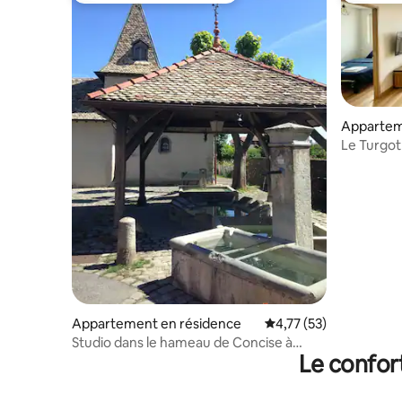
Apparte
Le Turgot
Appartement en résidence
Évaluation moyenne su
4,77 (53)
Studio dans le hameau de Concise à
Le confor
Thonon