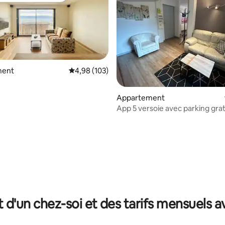
ment
Évaluation moyenne sur la base de 103 commen
4,98 (103)
Appartement
App 5 versoie avec parking grat
r la base de 53 commentaires : 4,77 sur 5
t d'un chez-soi et des tarifs mensuels 