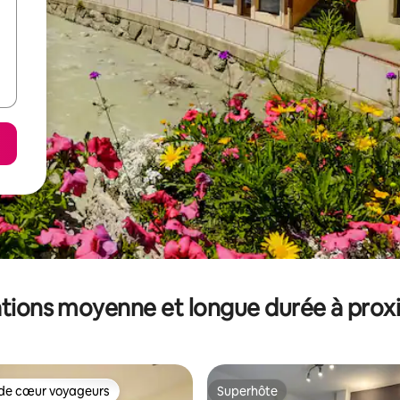
tions moyenne et longue durée à prox
de cœur voyageurs
Superhôte
 cœur voyageurs les plus appréciés
Superhôte