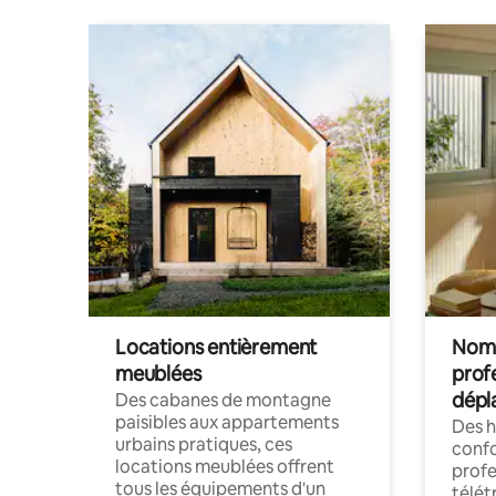
Locations entièrement
Noma
meublées
prof
dépl
Des cabanes de montagne
paisibles aux appartements
Des 
urbains pratiques, ces
confo
locations meublées offrent
profe
tous les équipements d'un
télét