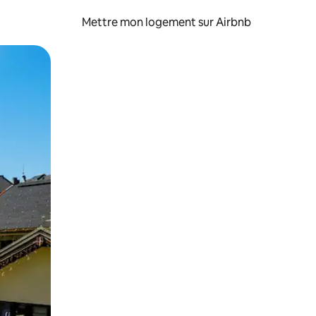
Mettre mon logement sur Airbnb
sant glisser.