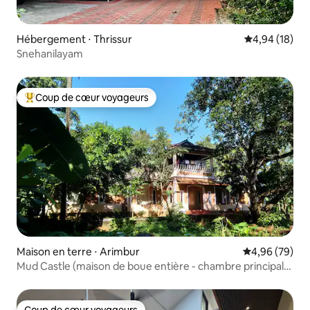
Hébergement ⋅ Thrissur
Évaluation mo
4,94 (18)
Snehanilayam
Coup de cœur voyageurs
Coups de cœur voyageurs les plus appréciés
Maison en terre ⋅ Arimbur
Évaluation mo
4,96 (79)
Mud Castle (maison de boue entière - chambre principale
climatisée)
Coup de cœur voyageurs