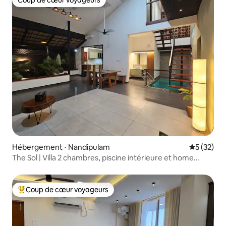
Coup de cœur voyageurs
Hébergement ⋅ Nandipulam
Évaluation
5 (32)
The Sol | Villa 2 chambres, piscine intérieure et home
cinéma
Coup de cœur voyageurs
Coups de cœur voyageurs les plus appréciés