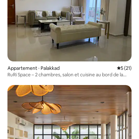
Appartement ⋅ Palakkad
Évaluation
5 (21)
RuRi Space – 2 chambres, salon et cuisine au bord de la
rivière