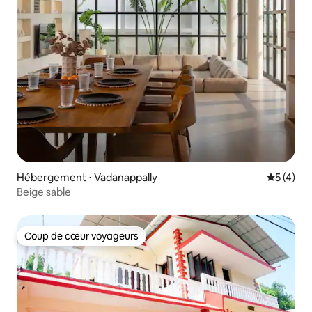
Hébergement ⋅ Vadanappally
Évaluatio
5 (4)
Beige sable
Coup de cœur voyageurs
Coup de cœur voyageurs