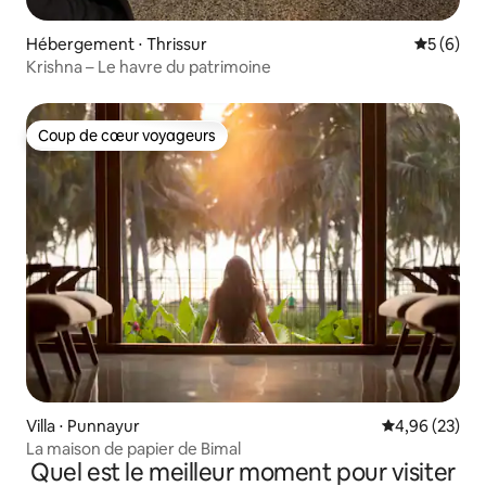
Hébergement ⋅ Thrissur
Évaluatio
5 (6)
Krishna – Le havre du patrimoine
Coup de cœur voyageurs
Coup de cœur voyageurs
Villa ⋅ Punnayur
Évaluation mo
4,96 (23)
La maison de papier de Bimal
Quel est le meilleur moment pour visiter