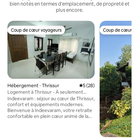
bien notés en termes d'emplacement, de propreté et
plus encore.
Coup de cœur voyageurs
Coup de cœur vo
Coup de cœur voyageurs
Coup de cœur vo
Hébergement ⋅ Thrissur
Évaluation moyenne sur la b
5 (28)
Logement à Thrissur - À seulement
500 mètres de la gare
Indeevaram : séjour au cœur de Thrissur,
confort et équipements modernes.
Bienvenue à Indeevaram, votre retraite
confortable en plein cœur animé de la
ville de Thrissur ! Parfait pour les familles,
les couples ou les voyageurs d'affaires,
ce logement de 2 chambres bien rangé