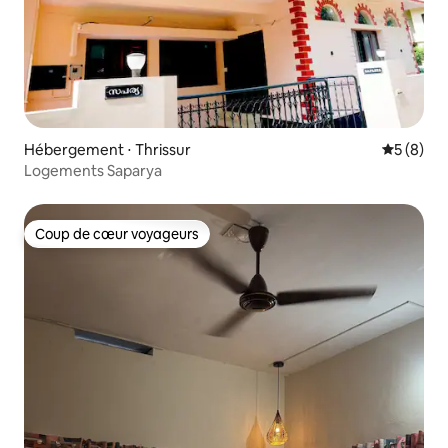
Hébergement ⋅ Thrissur
Évaluatio
5 (8)
Logements Saparya
Coup de cœur voyageurs
Coup de cœur voyageurs