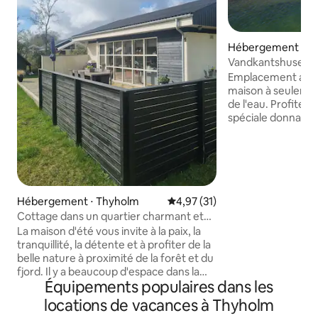
Hébergement ⋅ St
Vandkantshuset by
Emplacement abso
maison à seulemen
de l'eau. Profitez
spéciale donnant sur 
répartis sur 2 étag
de-chaussée, canapé
double au 1er Salo
terrain avec lit do
chauffée. Cuisine avec four,
réfrigérateur, pla
Hébergement ⋅ Thyholm
Évaluation moyenne sur la base
4,97 (31)
portables, cafetièr
Cottage dans un quartier charmant et
électrique, lave-vaisselle. S
calme.
La maison d'été vous invite à la paix, la
avec soda Poêle à 
tranquillité, la détente et à profiter de la
pompe à chaleur. À l'extérieur : foyer
belle nature à proximité de la forêt et du
encastré. Trampoline enterré.
fjord. Il y a beaucoup d'espace dans la
Attention ! ! N'UT
Équipements populaires dans les
maison, car le salon et la cuisine forment
REMOUS EXTÉRIEU
une grande pièce avec 2 belles
locations de vacances à Thyholm
chambres attenantes et une nouvelle