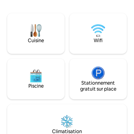
salle de bain. Le canapé-lit du salon peut
accueillir jusqu'à 2 personnes, car il peut
être déplié. Il y a un poêle à granulés et
une pompe à chaleur comme sources
de chaleur dans le salon Il y a aussi
beaucoup d'espace pour les activités de
plein air avec le confort dans l'abri et le
Cuisine
Wifi
plaisir du feu de camp sur la place devant
l'abri. Dans le hangar près de l'abri, il y a
des jeux.
Stationnement
Piscine
gratuit sur place
Climatisation