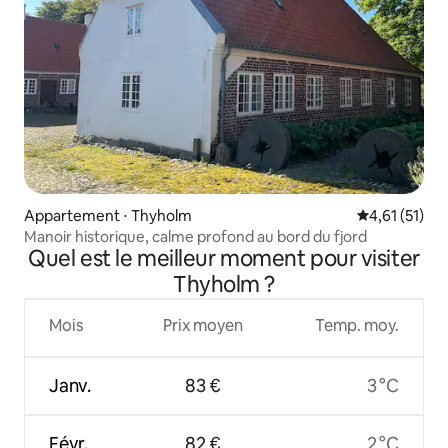
Appartement ⋅ Thyholm
Évaluation mo
4,61 (51)
Manoir historique, calme profond au bord du fjord
Quel est le meilleur moment pour visiter
Thyholm ?
Mois
Prix moyen
Temp. moy.
Janv.
83 €
3 °C
Févr.
82 €
2 °C