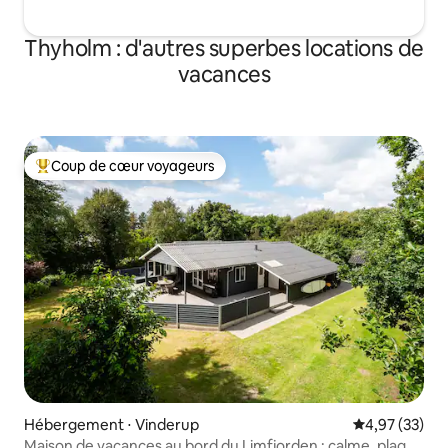
Thyholm : d'autres superbes locations de
vacances
Coup de cœur voyageurs
Coups de cœur voyageurs les plus appréciés
Hébergement ⋅ Vinderup
Évaluation mo
4,97 (33)
Maison de vacances au bord du Limfjorden : calme, plage