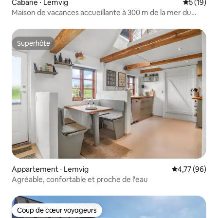
Cabane ⋅ Lemvig
Évaluation
5 (19)
Maison de vacances accueillante à 300 m de la mer du
Nord (spa extérieur)
Superhôte
Superhôte
Appartement ⋅ Lemvig
Évaluation mo
4,77 (96)
Agréable, confortable et proche de l'eau
Coup de cœur voyageurs
Coup de cœur voyageurs