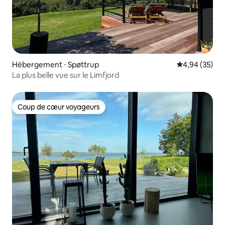
Hébergement ⋅ Spøttrup
Évaluation mo
4,94 (35)
La plus belle vue sur le Limfjord
Coup de cœur voyageurs
Coup de cœur voyageurs