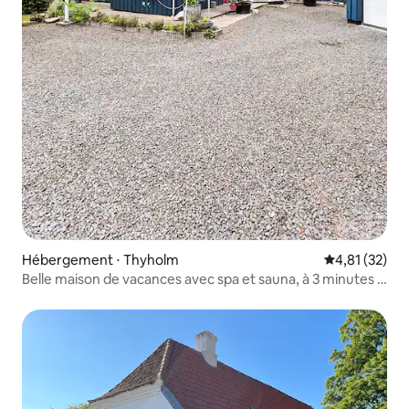
Hébergement ⋅ Thyholm
Évaluation mo
4,81 (32)
Belle maison de vacances avec spa et sauna, à 3 minutes à
pied de la plage