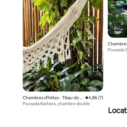
Chambres
Pousada S
Chambres d'hôtes ⋅ Tibau do S
Évaluation moyenne s
4,86 (7)
ul
Pousada Barbara, chambre double
Locat