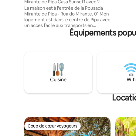
Mirante de Pipa Casa Sunset1 avec 2
lazer com
chambres complètes
La maison est à l'entrée de la Pousada
compartilh
Mirante de Pipa - Rua do Mirante, 01 Mon
está alug
logement est dans le centre de Pipa avec
diferente
un accès facile aux transports en
que você 
Équipements popula
commun. Le logement est privé,
em casa n
entièrement équipé avec buanderie
complète, climatisation, cuisine
complète et très ventilé car il est en
pleine forêt. Visite constante du
marmoset, des oiseaux et assez calme.
La maison peut accueillir jusqu'à 6
personnes, pour plus de 3 personnes,
vérifier la disponibilité et le rapport
Cuisine
Wifi
qualité-prix supplémentaire.
Locati
Coup de cœur voyageurs
Coup de cœur voyageurs