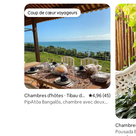
Coup de cœur voyageurs
Coup de cœur voyageurs
Chambres d'hôtes ⋅ Tibau do
Évaluation moyenne sur
4,96 (45)
Sul
PipAtôa Bangalôs, chambre avec deux
lits 1
Chambres 
ul
Pousada 