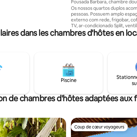
ul
Pousada Barbara, chambre dou
 piscina e churrasqueira é
Os nossos quartos duplos aco
ada com todas as casas. Você
pessoas. Possuem amplo espa
ando uma casa equipada,
externo com rede, frigobar, co
 de uma pousada ou hotel em
TV, ar-condicionado Split, venti
só aluga um quarto. Sinta-se
ires dans les chambres d'hôtes en loca
teto, prateleiras, cabides e um
a Pipa!
confortável com chuveiro elétr
quarto possui 1 cama Queen-siz
área do quarto é de 17 m² + es
externo de 6m² e foi
reformado/construído em 2022
IMPORTANTE: um de nossos qu
duplos está adaptado para pes
Stationn
necessidades especiais.
Piscine
su
on de chambres d'hôtes adaptées aux f
Coup de cœur voyageurs
Coup de cœur voyageurs