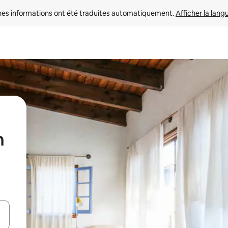
nes informations ont été traduites automatiquement. 
Afficher la lang
n
hes vers le haut et vers le bas pour les parcourir ou en appuyant et en fai