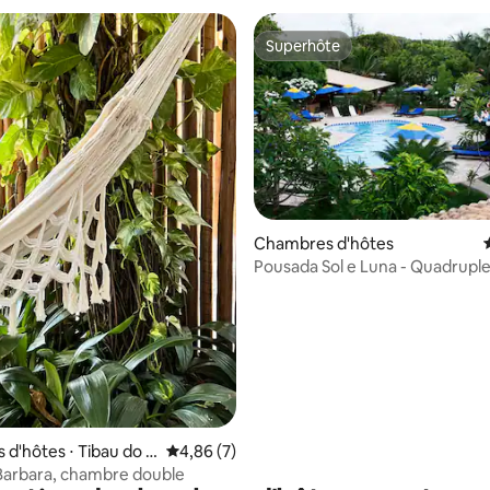
Superhôte
Superhôte
Chambres d'hôtes
Pousada Sol e Luna - Quadruple
 la base de 45 commentaires : 4,96 sur 5
d'hôtes ⋅ Tibau do S
Évaluation moyenne sur la base de 7 comme
4,86 (7)
Barbara, chambre double