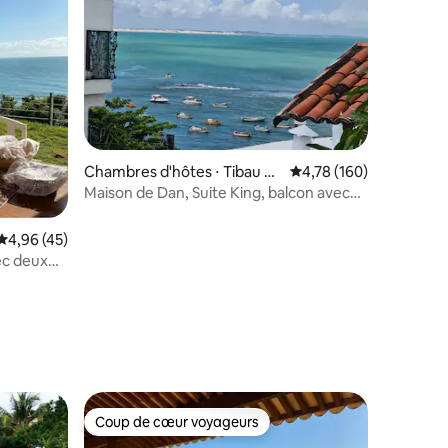
Chambres d'hôtes ⋅ Tibau do
Évaluation moyenne sur
4,78 (160)
Sul
Maison de Dan, Suite King, balcon avec
vue sur la mer
Évaluation moyenne sur la base de 45 commentaires : 4,96 sur 5
4,96 (45)
ec deux
ntaires : 4,86 sur 5
Coup de cœur voyageurs
Coup de cœur voyageurs