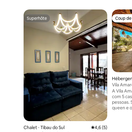
Superhôte
Coup de
Superhôte
Coup de
Hébergem
Vila Amar
chambres,
A Vila Am
com 5 ca
pessoas. 
queen e ou
cozinha é
fogão, liq
todos os 
Chalet ⋅ Tibau do Sul
Évaluation moyenne 
4,6 (5)
preparar as s