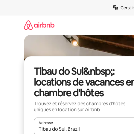
Aller
Certai
directement
au
contenu
Tibau do Sul&nbsp;:
locations de vacances e
chambre d'hôtes
Trouvez et réservez des chambres d'hôtes
uniques en location sur Airbnb
Adresse
Lorsque les résultats s'affichent, utilisez les flèc