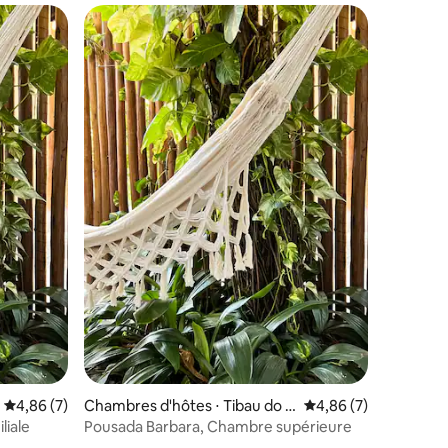
ntaires : 4,86 sur 5
Évaluation moyenne sur la base de 7 commentaires : 4,86 sur 5
4,86 (7)
Chambres d'hôtes ⋅ Tibau do S
Évaluation moyenne s
4,86 (7)
ul
liale
Pousada Barbara, Chambre supérieure