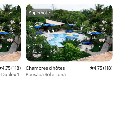
Superhôte
Superhôte
Évaluation moyenne sur la base de 118 commentaires : 4,75 sur 5
4,75 (118)
Chambres d'hôtes
Évaluation moyenne sur
4,75 (118)
 Duplex 1
Pousada Sol e Luna
ntaires : 4,86 sur 5