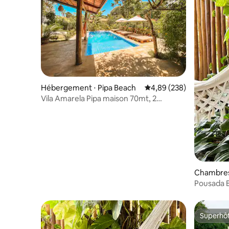
Hébergement ⋅ Pipa Beach
Évaluation moyenne sur 
4,89 (238)
Vila Amarela Pipa maison 70mt, 2
chambres, cuisine
Chambres 
ul
Pousada 
Superhô
Superhô