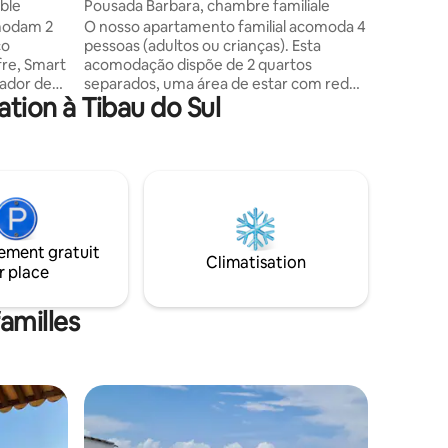
ul
ul
ble
Pousada Barbara, chambre familiale
Pousada 
modam 2
O nosso apartamento familial acomoda 4
Os nosso
ço
pessoas (adultos ou crianças). Esta
pessoas 
fre, Smart
acomodação dispõe de 2 quartos
varanda c
lador de
separados, uma área de estar com rede.
piscina, f
tion à Tibau do Sul
 banheiro
O quarto possui frigobar, cofre, Smart TV
condicion
ico. Esse
40'', ar-condicionado nos quartos e na
prateleir
e e a
sala, ventiladores de teto e um banheiro
confortáv
paço
confortável com chuveiro elétrico.
do quarto
.
artos
soas com
ement gratuit
Climatisation
r place
amilles