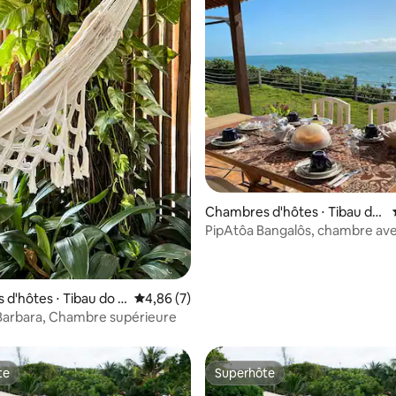
la base de 238 commentaires : 4,89 sur 5
Chambres d'hôtes ⋅ Tibau do
Sul
PipAtôa Bangalôs, chambre av
lits 1
d'hôtes ⋅ Tibau do S
Évaluation moyenne sur la base de 7 comme
4,86 (7)
Barbara, Chambre supérieure
te
Superhôte
te
Superhôte