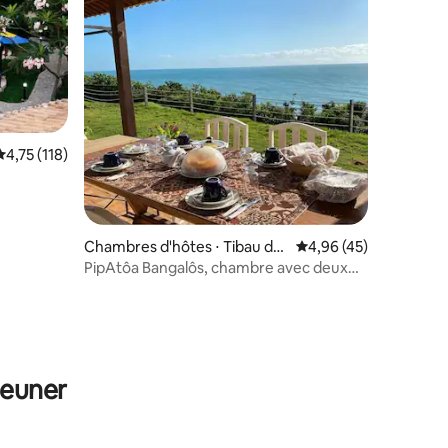
ntaires : 4,75 sur 5
Évaluation moyenne sur la base de 118 commentaires : 4,75 sur 5
4,75 (118)
Chambres d'hôtes ⋅ Tibau do
Évaluation moyenne su
4,96 (45)
Sul
PipAtôa Bangalôs, chambre avec deux
lits 5
jeuner