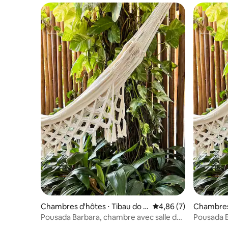
Chambres d'hôtes ⋅ Tibau do S
Évaluation moyenne s
4,86 (7)
Chambres 
ul
ul
Pousada Barbara, chambre avec salle de
Pousada B
bain