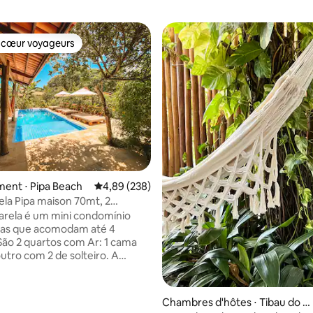
 cœur voyageurs
 cœur voyageurs
ent ⋅ Pipa Beach
Évaluation moyenne sur la base de 238 commen
4,89 (238)
ela Pipa maison 70mt, 2
 cuisine
arela é um mini condomínio
sas que acomodam até 4
São 2 quartos com Ar: 1 cama
tro com 2 de solteiro. A
 completa com geladeira,
uidificador, sanduicheira e
utensílios para vocês possam
sur la base de 5 commentaires : 4,6 sur 5
Chambres d'hôtes ⋅ Tibau do S
uas refeições. A área de