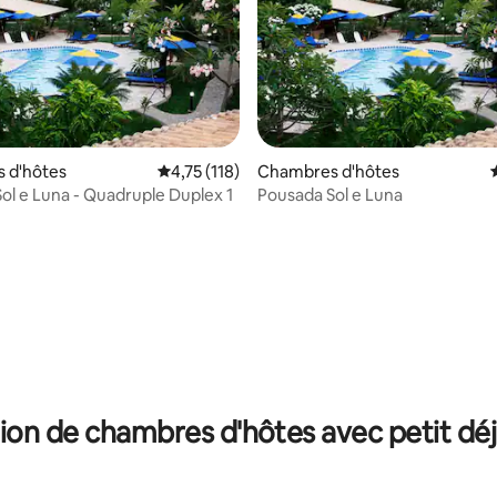
 d'hôtes
Évaluation moyenne sur la base de 118 comme
4,75 (118)
Chambres d'hôtes
ol e Luna - Quadruple Duplex 1
Pousada Sol e Luna
ur la base de 7 commentaires : 4,86 sur 5
ion de chambres d'hôtes avec petit dé