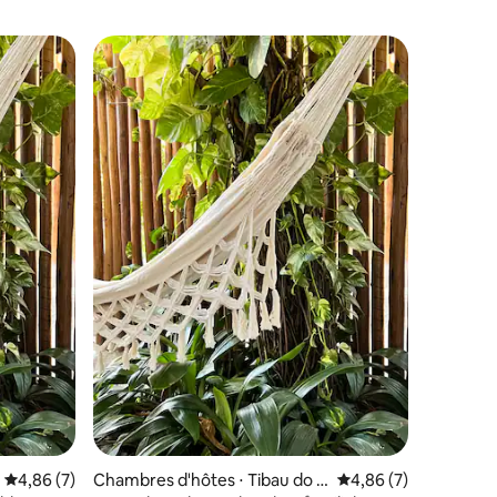
taires : 4,89 sur 5
Évaluation moyenne sur la base de 7 commentaires : 4,86 sur 5
4,86 (7)
Chambres d'hôtes ⋅ Tibau do S
Évaluation moyenne s
4,86 (7)
Chambres