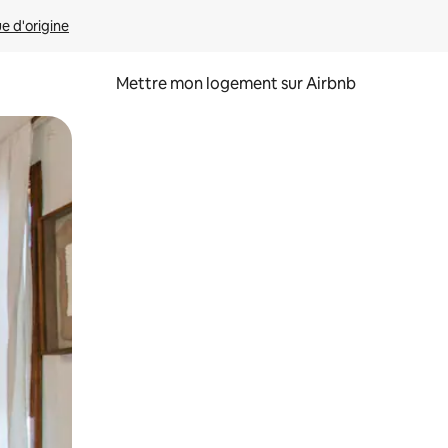
ue d'origine
Mettre mon logement sur Airbnb
sant glisser.