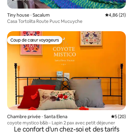
Tiny house ⋅ Sacalum
Évaluation mo
4,86 (21)
Casa Tortolita Route Puuc Mucuyche
Coup de cœur voyageurs
Coup de cœur voyageurs
Chambre privée ⋅ Santa Elena
Évaluation
5 (20)
coyote mystico b&b - Lapin 2 pax avec petit déjeuner
Le confort d'un chez-soi et des tarifs