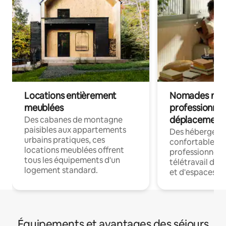
Locations entièrement
Nomades num
meublées
professionnel
déplacement
Des cabanes de montagne
paisibles aux appartements
Des hébergem
urbains pratiques, ces
confortables p
locations meublées offrent
professionnels
tous les équipements d'un
télétravail dis
logement standard.
et d'espaces de
Équipements et avantages des séjours