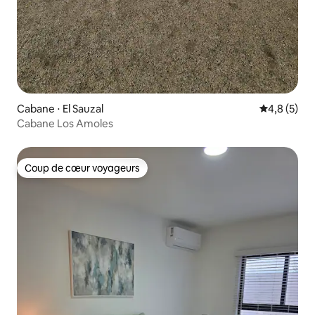
Cabane ⋅ El Sauzal
Évaluation 
4,8 (5)
Cabane Los Amoles
Coup de cœur voyageurs
Coup de cœur voyageurs