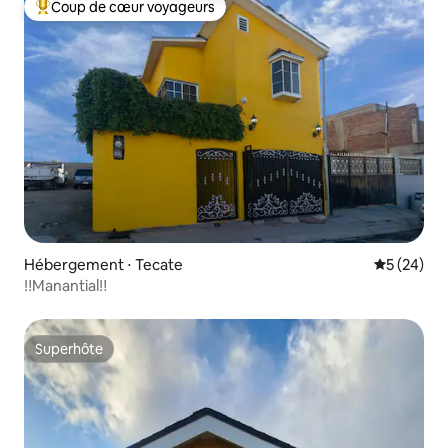
Coup de cœur voyageurs
Coups de cœur voyageurs les plus appréciés
Hébergement ⋅ Tecate
Évaluation
5 (24)
‼️Manantial‼️
Superhôte
Superhôte