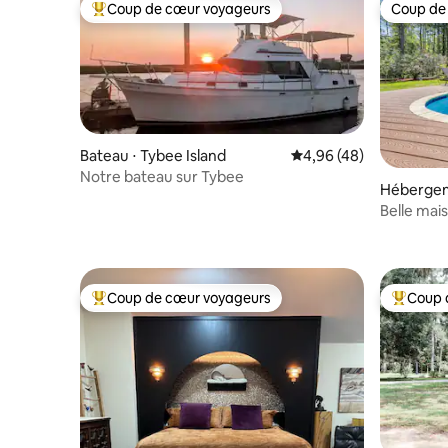
Coup de cœur voyageurs
Coup de
Coups de cœur voyageurs les plus appréciés
Coup de
Bateau ⋅ Tybee Island
Évaluation moyenne sur
4,96 (48)
Notre bateau sur Tybee
Hébergem
Belle mai
avec pisci
Coup de cœur voyageurs
Coup 
Coups de cœur voyageurs les plus appréciés
Coups de