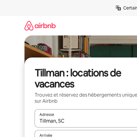
Aller
Certai
directement
au
contenu
Tillman : locations de
vacances
Trouvez et réservez des hébergements uniqu
sur Airbnb
Adresse
Lorsque les résultats s'affichent, utilisez les flèc
Arrivée