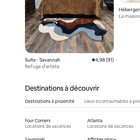
Hébergem
La maison
Suite ⋅ Savannah
Évaluation moyenne su
4,98 (91)
Refuge d'artiste
Destinations à découvrir
Destinations à proximité
Lieux incontournables à pro
Four Corners
Atlanta
Locations de vacances
Locations de vacances
Savannah
Afficher plus