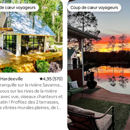
de cœur voyageurs
Coup de cœur voyageurs
 cœur voyageurs les plus appréciés
Coup de cœur voyageurs
 sur la base de 13 commentaires : 5 sur 5
 Hardeeville
Évaluation moyenne sur la base de 570 commen
4,95 (570)
anquille sur la rivière Savannah
et petit déjeuner
vous sur les rives de la rivière
avec vue, oiseaux chanteurs et
tin ! Profitez des 2 terrasses,
 vitrées murales pleines, de la
le toit en métal, de 2 acres avec
sse espagnole et détendez-
leil lorsque l'eau frappe les
portez un livre, du poisson ou