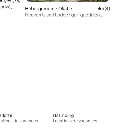
Évaluation moyenne sur la base de 73 commentaires : 4,99 sur 5
4,99 (73)
 privé,
Hébergement ⋅ Okatie
Évaluation moyenn
5 (4)
mmentaires : 5 sur 5
Heaven Island Lodge : golf quotidien
inclus
rlotte
Gatlinburg
ations de vacances
Locations de vacances