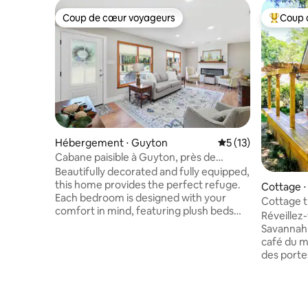
Coup de cœur voyageurs
Coup 
Coup de cœur voyageurs
Coups de
Hébergement ⋅ Guyton
Évaluation moyenne
5 (13)
Cabane paisible à Guyton, près de
Savannah
Beautifully decorated and fully equipped,
this home provides the perfect refuge.
Cottage ⋅
Each bedroom is designed with your
Cottage tr
comfort in mind, featuring plush beds
avec vue 
Réveillez-
with soft linens, extra pillows, HD TVs,
Savannah 
spacious closets with hangers, and
café du ma
ceiling fans. The bathroom is stocked
des portes
with soft towels, shampoo, conditioner,
pluie sur 
and shower gel to ensure a relaxing
de la mou
experience. The true jewel of this
vous au so
bungalow is the rear terrace. Outfitted
quais ! Ap