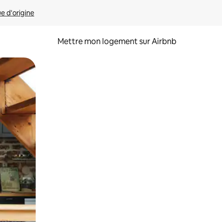
ue d'origine
Mettre mon logement sur Airbnb
sant glisser.