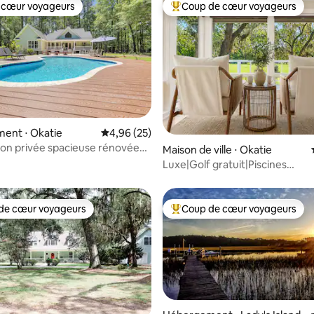
 cœur voyageurs
Coup de cœur voyageurs
 cœur voyageurs
Coups de cœur voyageurs les p
 la base de 48 commentaires : 4,96 sur 5
ent ⋅ Okatie
Évaluation moyenne sur la base de 25 commen
4,96 (25)
son privée spacieuse rénovée
Maison de ville ⋅ Okatie
ne !
Luxe|Golf gratuit|Piscines
chauffées|Vélos gratuits|Paris
de cœur voyageurs
Coup de cœur voyageurs
 cœur voyageurs les plus appréciés
Coups de cœur voyageurs les p