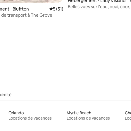
Hébergement ⋅ Lady's Island
Belles vues sur l'eau, quai, cour,
ent ⋅ Bluffton
Évaluation moyenne sur la base de 51 co
5 (51)
calme
 de transport à The Grove
r la base de 91 commentaires : 4,98 sur 5
ximité
Orlando
Myrtle Beach
Cha
Locations de vacances
Locations de vacances
Loc