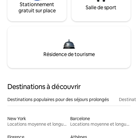
Stationnement
Salle de sport
gratuit sur place
Résidence de tourisme
Destinations à découvrir
Destinations populaires pour des séjours prolongés
Destinati
New York
Barcelone
Locations moyenne et longue durée
Locations moyenne et longue durée
Florence
Athènes