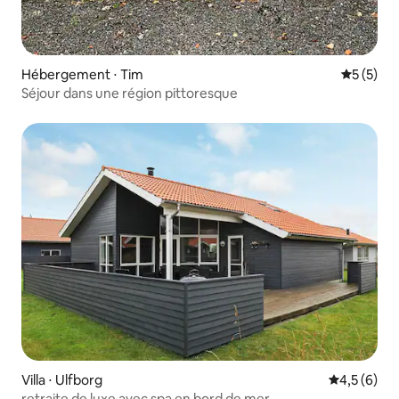
Hébergement ⋅ Tim
Évaluatio
5 (5)
Séjour dans une région pittoresque
Villa ⋅ Ulfborg
Évaluation 
4,5 (6)
retraite de luxe avec spa en bord de mer