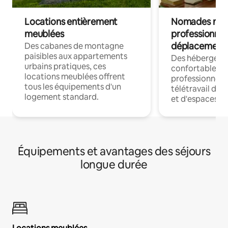
Locations entièrement
Nomades num
meublées
professionnel
déplacement
Des cabanes de montagne
paisibles aux appartements
Des hébergem
urbains pratiques, ces
confortables p
locations meublées offrent
professionnels
tous les équipements d'un
télétravail dis
logement standard.
et d'espaces de
Équipements et avantages des séjours
longue durée