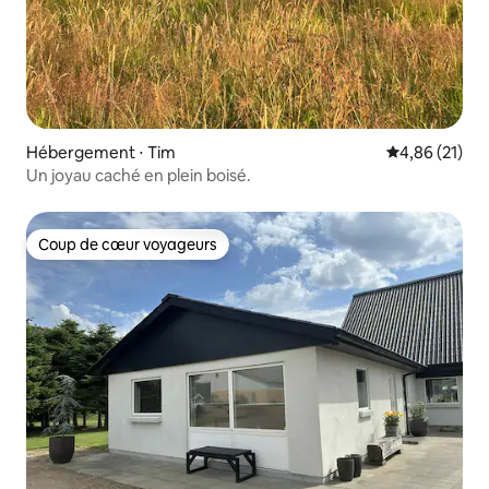
Hébergement ⋅ Tim
Évaluation mo
4,86 (21)
Un joyau caché en plein boisé.
Coup de cœur voyageurs
Coup de cœur voyageurs