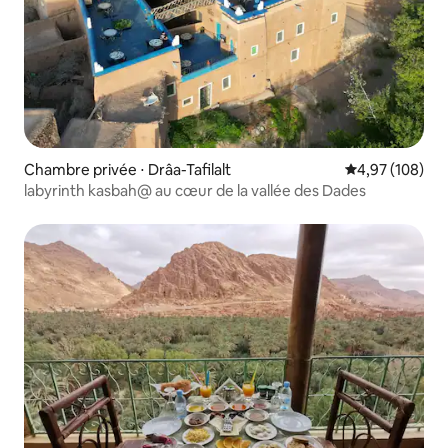
Chambre privée ⋅ Drâa-Tafilalt
Évaluation moy
4,97 (108)
labyrinth kasbah@ au cœur de la vallée des Dades