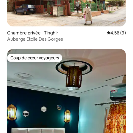
Chambre privée ⋅ Tinghir
Évaluation m
4,56 (9)
Auberge Etoile Des Gorges
Coup de cœur voyageurs
Coup de cœur voyageurs