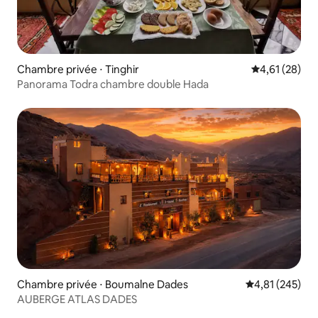
Chambre privée ⋅ Tinghir
Évaluation mo
4,61 (28)
Panorama Todra chambre double Hada
Chambre privée ⋅ Boumalne Dades
Évaluation moy
4,81 (245)
AUBERGE ATLAS DADES