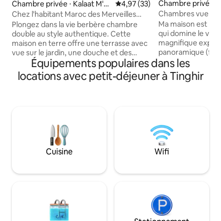
Chambre privée ⋅
Chambre privée ⋅ Kalaat M'G
Évaluation moyenne sur la base
4,97 (33)
Dades
ouna
Chambres vue sur 
Chez l'habitant Maroc des Merveilles
Kelaat Mgouna
Ma maison est bien
Plongez dans la vie berbère chambre
qui domine le vill
double au style authentique. Cette
magnifique exposit
maison en terre offre une terrasse avec
panoramique (falai
vue sur le jardin, une douche et des
Équipements populaires dans les
de singes...), loin 
toilettes privées pour votre confort.
calme en coupe le 
Admirez les étoiles, le coucher du soleil
locations avec petit-déjeuner à Tinghir
accueille dans ma
et découvrez la vie villageoise.
ma fille Khadija. Je vous propose aussi
Enrichissez votre séjour avec des
une cuisine authen
randonnées, visites culturelles,
biologique et genereuse. J
excursions, stages de cuisine marocaine.
conseiller pour les
Les couples dont l’un ou les deux sont
randonnees a fair
marocains doivent présenter un acte de
à faire avec ou sa
mariage. Cette règle ne s’applique pas
aux étrangers.
Cuisine
Wifi