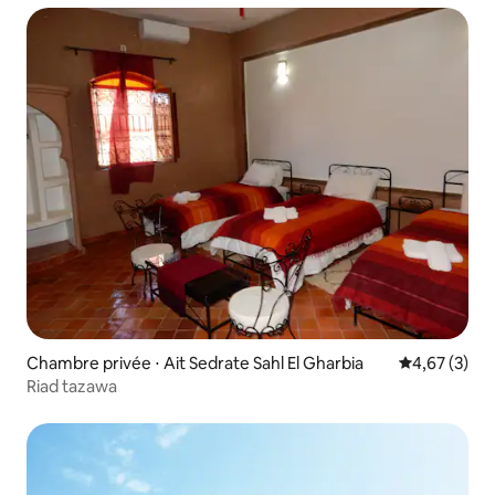
Chambre privée ⋅ Ait Sedrate Sahl El Gharbia
Évaluation m
4,67 (3)
Riad tazawa