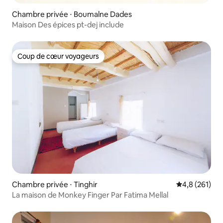
Chambre privée ⋅ Boumalne Dades
Maison Des épices pt-dej include
Coup de cœur voyageurs
Coup de cœur voyageurs
Chambre privée ⋅ Tinghir
Évaluation mo
4,8 (261)
La maison de Monkey Finger Par Fatima Mellal