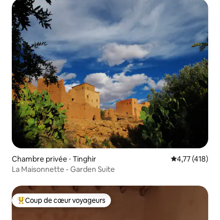
Chambre privée ⋅ Tinghir
Évaluation moy
4,77 (418)
La Maisonnette - Garden Suite
Coup de cœur voyageurs
Coups de cœur voyageurs les plus appréciés