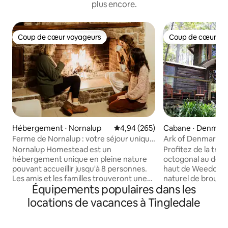
plus encore.
Coup de cœur voyageurs
Coup de cœur vo
Coup de cœur voyageurs
Coup de cœur vo
Hébergement ⋅ Nornalup
Évaluation moyenne sur la base 
4,94 (265)
Cabane ⋅ Denmar
Ferme de Nornalup : votre séjour unique
Ark of Denmark, l
dans la nature
Nornalup Homestead est un
Profitez de la tran
hébergement unique en pleine nature
octogonal au desig
pouvant accueillir jusqu'à 8 personnes.
haut de Weedon Hi
Les amis et les familles trouveront une
naturel de brousse
Équipements populaires dans les
escapade chaleureuse et enrichissante.
vues sur l'entrée, 
Explorez nos 68 hectares de forêt et de
levers de soleil, u
locations de vacances à Tingledale
terres agricoles. Détendez-vous sur
abondante et des 
notre jetée sur la rivière Frankland.
indigène depuis c
Découvrez les plages secrètes, les
que quelques-unes