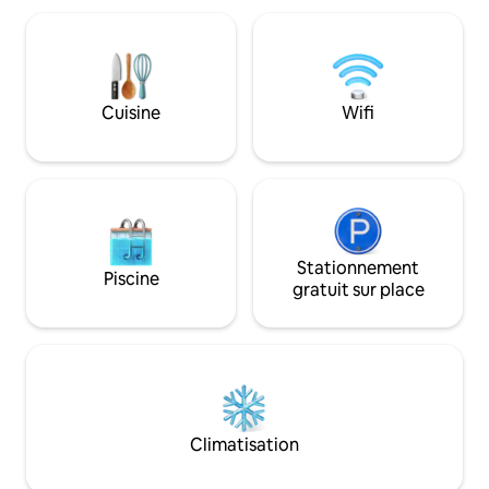
criques, les rivières et les parcs
vous découvrirez. Avec de grande
nationaux à proximité. Parcourez le
fenêtres, votre e
sentier de Bibbulmun, le Munda Biddi,
l'extérieur est int
faites du paddle. Profitez du lever du
en bois confortabl
soleil depuis la véranda ou d'une
pour plus de chaleu
Cuisine
Wifi
promenade au coucher du soleil dans les
seulement 3 km du 
enclos. À la tombée de la nuit, admirez le
avec l'impression 
panorama d'étoiles dans le ciel.
kilomètres.
Stationnement
Piscine
gratuit sur place
Climatisation