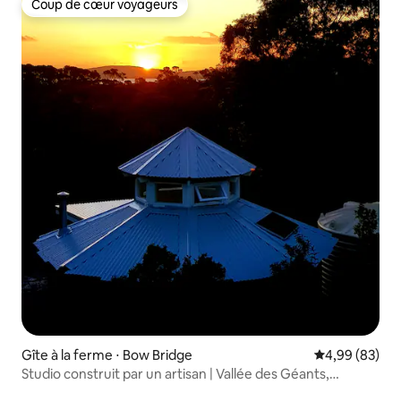
Coup de cœur voyageurs
Coup de cœur voyageurs
Gîte à la ferme ⋅ Bow Bridge
Évaluation mo
4,99 (83)
Studio construit par un artisan | Vallée des Géants,
Danemark