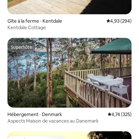
Gîte à la ferme ⋅ Kentdale
Évaluation moy
4,93 (294)
Kentdale Cottage
Superhôte
Superhôte
Hébergement ⋅ Denmark
Évaluation moy
4,74 (325)
Aspects Maison de vacances au Danemark