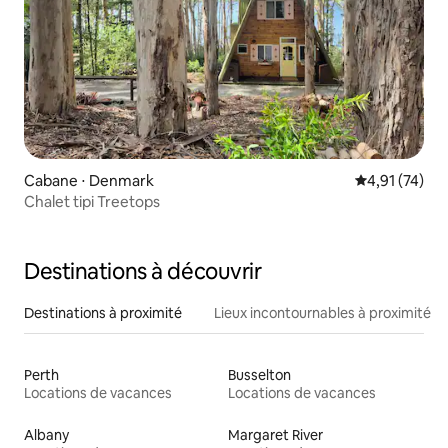
Cabane ⋅ Denmark
Évaluation mo
4,91 (74)
Chalet tipi Treetops
Destinations à découvrir
Destinations à proximité
Lieux incontournables à proximité
Perth
Busselton
Locations de vacances
Locations de vacances
Albany
Margaret River