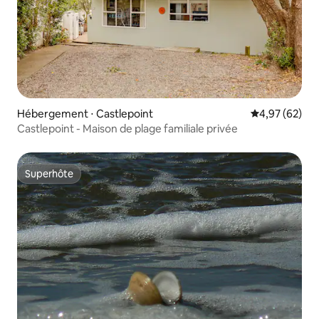
Hébergement ⋅ Castlepoint
Évaluation mo
4,97 (62)
Castlepoint - Maison de plage familiale privée
Superhôte
Superhôte