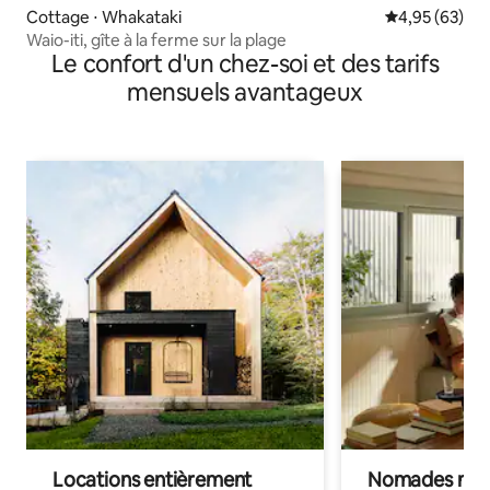
Cottage ⋅ Whakataki
Évaluation mo
4,95 (63)
Waio-iti, gîte à la ferme sur la plage
Le confort d'un chez-soi et des tarifs
mensuels avantageux
Locations entièrement
Nomades num