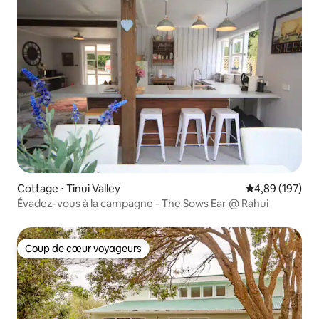
Cottage ⋅ Tinui Valley
Évaluation moy
4,89 (197)
Évadez-vous à la campagne - The Sows Ear @ Rahui
Coup de cœur voyageurs
Coup de cœur voyageurs