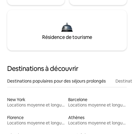
Résidence de tourisme
Destinations à découvrir
Destinations populaires pour des séjours prolongés
Destinati
New York
Barcelone
Locations moyenne et longue durée
Locations moyenne et longue durée
Florence
Athènes
Locations moyenne et longue durée
Locations moyenne et longue durée