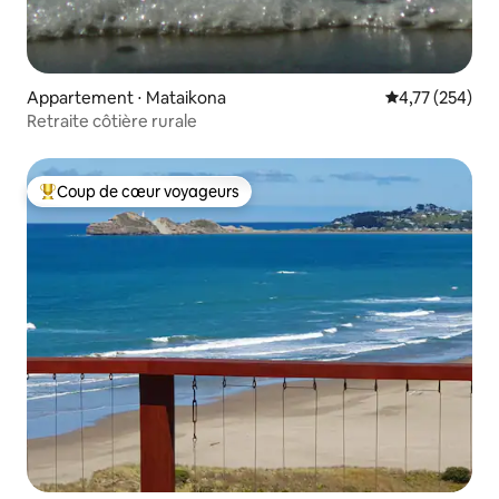
Appartement ⋅ Mataikona
Évaluation moy
4,77 (254)
Retraite côtière rurale
Coup de cœur voyageurs
Coups de cœur voyageurs les plus appréciés