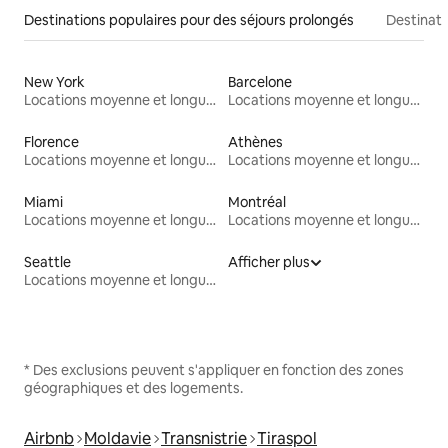
Destinations populaires pour des séjours prolongés
Destinati
New York
Barcelone
Locations moyenne et longue durée
Locations moyenne et longue durée
Florence
Athènes
Locations moyenne et longue durée
Locations moyenne et longue durée
Miami
Montréal
Locations moyenne et longue durée
Locations moyenne et longue durée
Seattle
Afficher plus
Locations moyenne et longue durée
* Des exclusions peuvent s'appliquer en fonction des zones
géographiques et des logements.
Airbnb
Moldavie
Transnistrie
Tiraspol