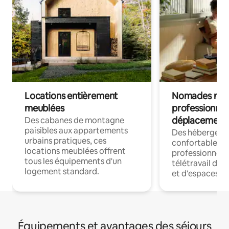
Locations entièrement
Nomades num
meublées
professionnel
déplacement
Des cabanes de montagne
paisibles aux appartements
Des hébergem
urbains pratiques, ces
confortables p
locations meublées offrent
professionnels
tous les équipements d'un
télétravail dis
logement standard.
et d'espaces de
Équipements et avantages des séjours