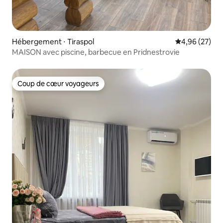
Hébergement ⋅ Tiraspol
Évaluation mo
4,96 (27)
MAISON avec piscine, barbecue en Pridnestrovie
Coup de cœur voyageurs
Coup de cœur voyageurs