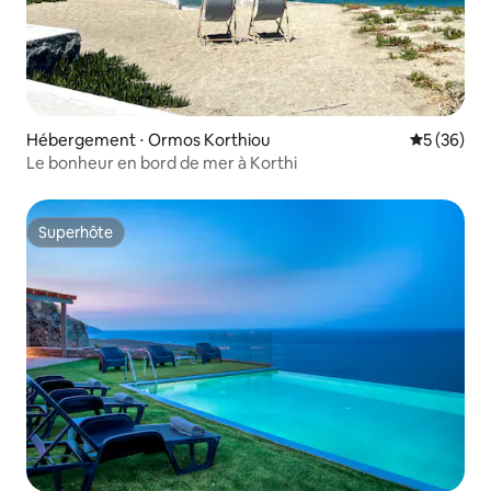
Hébergement ⋅ Ormos Korthiou
Évaluation
5 (36)
Le bonheur en bord de mer à Korthi
Superhôte
Superhôte