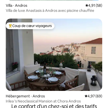
Villa ⋅ Andros
Évaluation mo
4,91 (58)
Villa de luxe Anastasis à Andros avec piscine chauffée
Coup de cœur voyageurs
Coups de cœur voyageurs les plus appréciés
Hébergement ⋅ Andros
Évaluation mo
4,97 (69)
Irilea 's Neoclassical Mansion at Chora Andros
Le confort d'un chez-soi et des tarifs