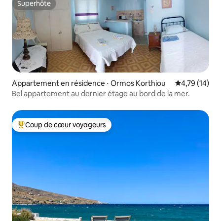
Superhôte
Superhôte
Appartement en résidence ⋅ Ormos Korthiou
Évaluation mo
4,79 (14)
Bel appartement au dernier étage au bord de la mer.
Coup de cœur voyageurs
Coups de cœur voyageurs les plus appréciés