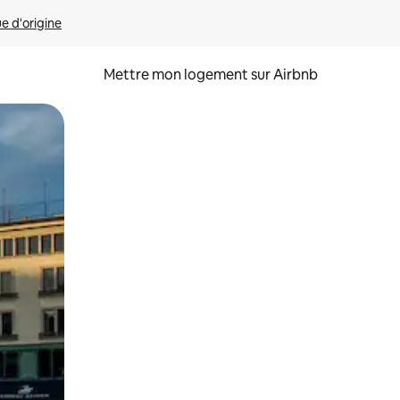
ue d'origine
Mettre mon logement sur Airbnb
sant glisser.