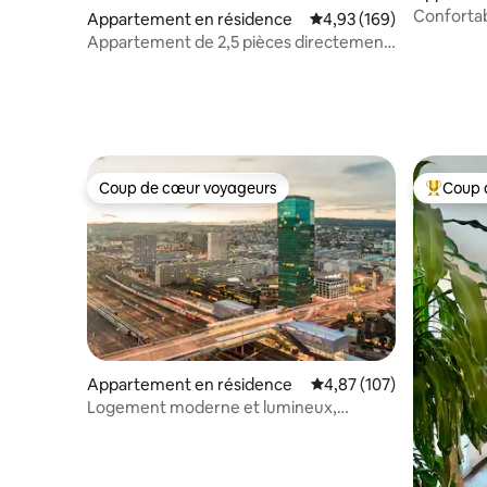
Confortab
Appartement en résidence
Évaluation moyenne sur 
4,93 (169)
jardin
Appartement de 2,5 pièces directement
sur le Rhin à Rheinheim
Coup de cœur voyageurs
Coup 
Coup de cœur voyageurs
Coups de
Appartement en résidence
Évaluation moyenne sur
4,87 (107)
Logement moderne et lumineux,
2 espaces de travail, balcon et piano