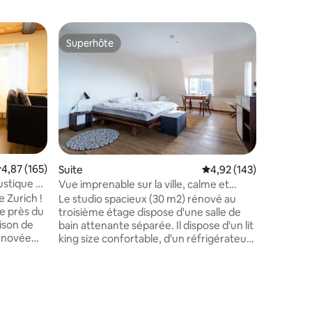
Apparte
Superhôte
Superhô
Superhôte
Superhô
Studio M
Bienvenu
animé du 
moderne 
besoin po
pratique 
trouvere
restauran
porte et 
taires : 4,98 sur 5
valuation moyenne sur la base de 165 commentaires : 4,87 sur 5
4,87 (165)
Suite
Évaluation moyenne sur
4,92 (143)
train et de tramw
ustique et
Vue imprenable sur la ville, calme et
entièrem
élégant
 Zurich !
Le studio spacieux (30 m2) rénové au
décorati
e près du
troisième étage dispose d'une salle de
nécessair
ison de
bain attenante séparée. Il dispose d'un lit
besoin (
rénovée
king size confortable, d'un réfrigérateur,
fournitur
z dans la
d'une machine à café, d'une bouilloire et
vous sen
rt moderne
d'une table pour fonctionner avec une
orez la
connexion Wi-Fi haut débit. Dans le
re Limmat
couloir, vous trouverez une petite
 à
cuisine avec micro-ondes, lave-vaisselle,