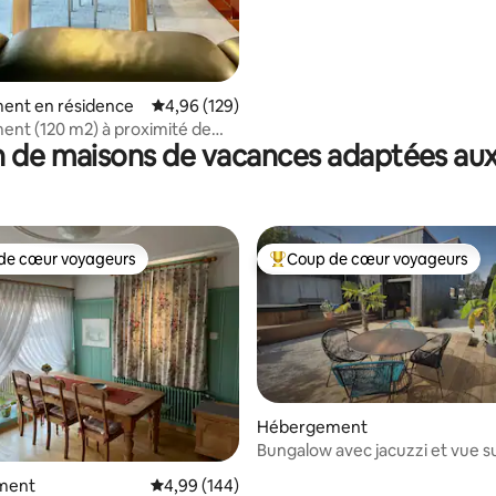
ent en résidence
Évaluation moyenne sur la base de 129 commen
4,96 (129)
nt (120 m2) à proximité de
 de maisons de vacances adaptées aux
et de la ville
de cœur voyageurs
Coup de cœur voyageurs
 cœur voyageurs les plus appréciés
Coups de cœur voyageurs les p
Hébergement
Bungalow avec jacuzzi et vue sur
ment
Évaluation moyenne sur la base de 144 commen
4,99 (144)