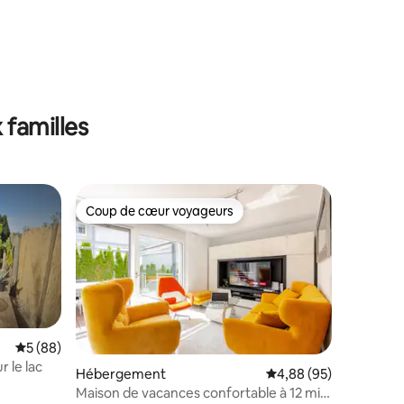
taires : 4,96 sur 5
 familles
Coup de cœur voyageurs
lus appréciés
Coup de cœur voyageurs
Évaluation moyenne sur la base de 88 commentaires : 5 sur 5
5 (88)
 le lac
Hébergement
Évaluation moyenne su
4,88 (95)
Maison de vacances confortable à 12 min
taires : 4,99 sur 5