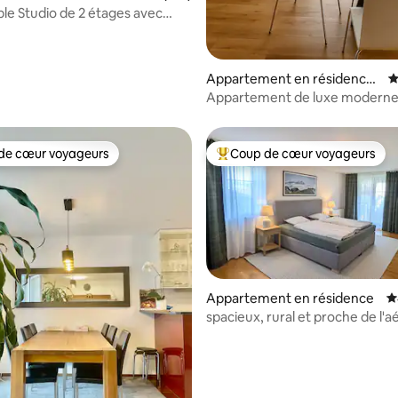
le Studio de 2 étages avec
la base de 169 commentaires : 4,93 sur 5
Appartement en résidence ⋅
É
Kloten
Appartement de luxe moderne
l'aéroport et de la ville de Zuric
de cœur voyageurs
Coup de cœur voyageurs
 cœur voyageurs les plus appréciés
Coups de cœur voyageurs les p
Appartement en résidence
É
 la base de 107 commentaires : 4,87 sur 5
spacieux, rural et proche de l'a