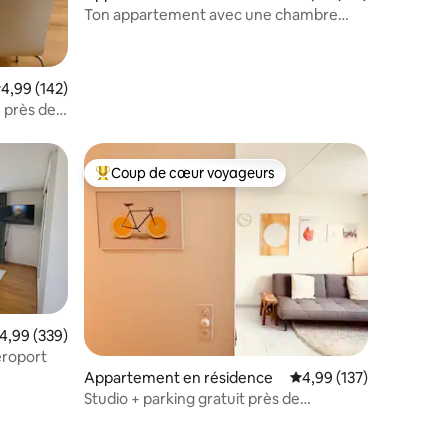
Ton appartement avec une chambre
pour 2 personnes
valuation moyenne sur la base de 142 commentaires : 4,99 sur 5
4,99 (142)
 près de
h
Coup de cœur voyageurs
lus appréciés
Coups de cœur voyageurs les plus appréciés
valuation moyenne sur la base de 339 commentaires : 4,99 sur 5
4,99 (339)
éroport
Appartement en résidence
Évaluation moyenne sur
4,99 (137)
Studio + parking gratuit près de
l'ETH/Rivière (Zürich Höngg)