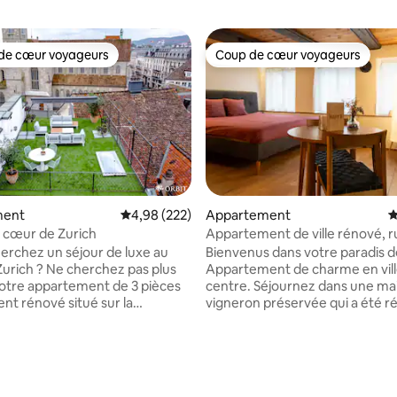
de cœur voyageurs
Coup de cœur voyageurs
 cœur voyageurs les plus appréciés
Coup de cœur voyageurs
ment
Évaluation moyenne sur la base de 222 commen
4,98 (222)
Appartement
É
u cœur de Zurich
Appartement de ville rénové, r
historique
erchez un séjour de luxe au
Bienvenus dans votre paradis de
urich ? Ne cherchez pas plus
Appartement de charme en vill
notre appartement de 3 pièces
centre. Séjournez dans une ma
nt rénové situé sur la
vigneron préservée qui a été 
of. Avec 2 chambres
historiquement en 2026. Plonge
les, un salon spacieux, une
tradition suisse avec le confo
ntièrement équipée et une
pour un séjour inoubliable. Expl
rivée sur le toit, notre
ville en plongeant dans la riviè
 sur la base de 31 commentaires : 5 sur 5
nt est le point de départ idéal
ou plongez dans la vie nocturne