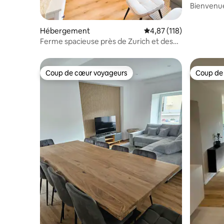
Hébergement
Évaluation moyenne sur
4,87 (118)
Ferme spacieuse près de Zurich et des
chutes du Rhin
Coup de cœur voyageurs
Coup de
Coup de cœur voyageurs
Coup de