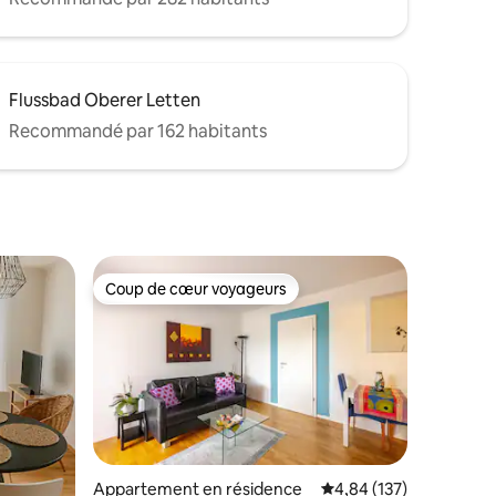
Flussbad Oberer Letten
Recommandé par 162 habitants
Coup de cœur voyageurs
lus appréciés
Coup de cœur voyageurs
mmentaires : 5 sur 5
Appartement en résidence
Évaluation moyenne sur
4,84 (137)