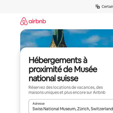
Aller
Certai
directement
au
contenu
Hébergements à
proximité de Musée
national suisse
Réservez des locations de vacances, des
maisons uniques et plus encore sur Airbnb
Adresse
Lorsque les résultats s'affichent, utilisez les flèc