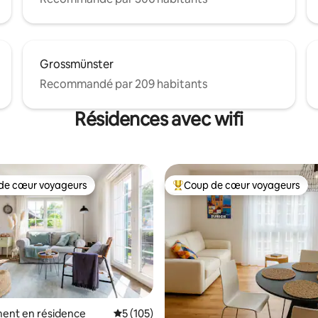
Grossmünster
Recommandé par 209 habitants
Résidences avec wifi
de cœur voyageurs
Coup de cœur voyageurs
 cœur voyageurs les plus appréciés
Coups de cœur voyageurs les p
ent en résidence
Évaluation moyenne sur la base de 105 co
5 (105)