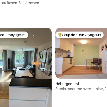
Bienvenue au Rosen-Schlösschen
 la base de 118 commentaires : 4,87 sur 5
 cœur voyageurs
Coup de cœur voyageurs
 cœur voyageurs
Coups de cœur voyageurs les p
Hébergement
Studio moderne avec cuisine, à
de Zurich.