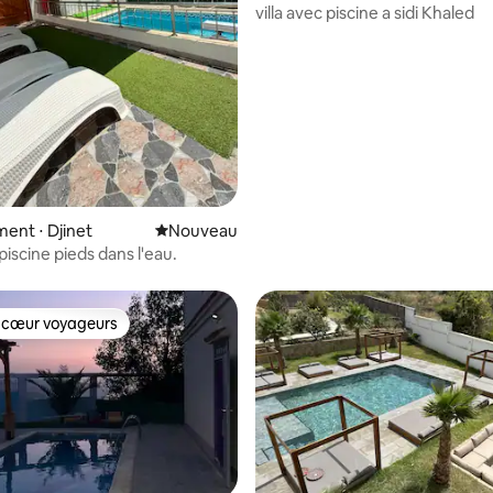
villa avec piscine a sidi Khaled
ent ⋅ Djinet
Nouvel hébergement
Nouveau
 piscine pieds dans l'eau.
 cœur voyageurs
 cœur voyageurs