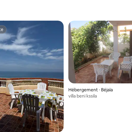
te
te
Hébergement ⋅ Béjaïa
villa beni kssila