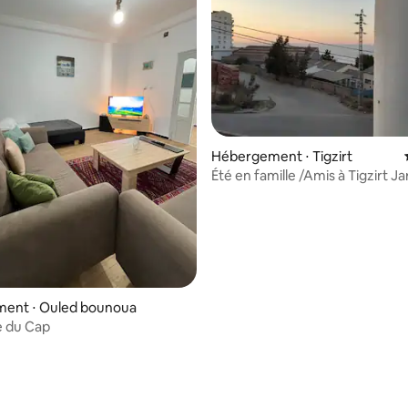
Hébergement ⋅ Tigzirt
Été en famille /Amis à Tigzirt Ja
terrasse
ent ⋅ Ouled bounoua
e du Cap