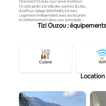
Charmant F2 avec cour privé Azeffoun
TV, chauf
F2 côté jardin à la Villa des Jasmins & Lilas,
numériqu
Azeffoun (plage Sidi Khelifa à 5 min).
l’ensemble
Logement indépendant avec accès privé
Nous pro
et stationnement dans cour principale.
typiqueme
Tizi Ouzou : équipements
Grande cour privative avec table en
bienvenue
marbre et barbecue. Cuisine équipée
avec bar américain, séjour spacieux avec
deux lits et un surplus de matelas ,
chambre avec lit double, TV et
rangements. Salle d’eau avec douche
italienne + WC séparé. Climatisation,
chauffage, matelas confortable . Calme,
sans vis-à-vis. Et Proches des
Cuisine
Wifi
commerces .
Location