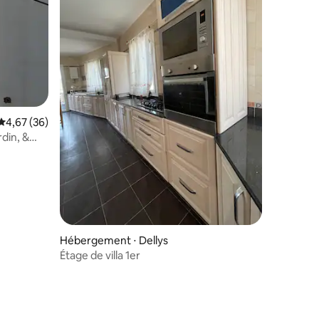
Évaluation moyenne sur la base de 36 commentaires : 4,67 sur 5
4,67 (36)
rdin, &
Hébergement ⋅ Dellys
Étage de villa 1er