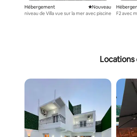
Hébergement
Nouvel hébergement
Nouveau
Héberge
niveau de Villa vue sur la mer avec piscine
F2 avec m
panorami
Locations 