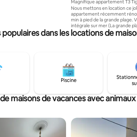
Magnifique appartement T3 Tig
fe-bain, chauffage. Un guide
Grande plage
Nous mettons en location ce jol
e vous sera envoyé pour
appartement récemment rénové 
 des activités à faire sur place.
min à pied de la grande plage. 
posons également un menu
intégrale sur mer (La grande p
nt kabyle. Un thé de
 populaires dans les locations de mais
tigzirt) et sur l’îlot. Cet appartement
 est offert
comprend 2 chambres ainsi qu’
grande cuisine + sdb. Possibilit
rajouter des matelas si besoin.
logerez en plein centre ville, à 
des commerces, restaurants, r
romaines, plage et port…
Wifi,climatisation, eau disponib
Stationn
aurez également une place de
Piscine
su
stationnement réservée.
 de maisons de vacances avec animaux