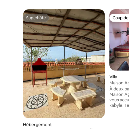
Superhôte
Coup de
Superhôte
Coup de
Villa
Maison Ag
À deux pas
Maison A
vous accu
kabyle. T
simple et
découvrir
traditions, 
Hébergement
logement 