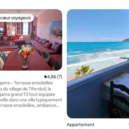
 cœur voyageurs
 cœur voyageurs
Évaluation moyenne sur la base de 7 comme
4,86 (7)
ama – Terrasse ensoleillée
 du village de Tiferdud, la
gama grand T2 tout équipée
eille dans une villa typiquement
errasse ensoleillée, ambiance
 chaleureuse. Idéal pour
 la vie en montagne, entre
balades et nature. Notre
Appartement
dispose d’un climatiseur, WIFI,