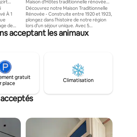
zirt
Maison d'Hôtes traditionnelle rénovée
(Ouadhias)
i
Découvrez notre Maison Traditionnelle
À 1
Rénovée - Construite entre 1920 et 1923,
Vue
plongez dans l'histoire de notre région
lage de
lors d'un séjour unique. Avec 5
ons acceptant les animaux
chambres, dont une suite, 2 WC &
un séjour,
douches spacieuses, terrasse, cour
é de
intérieure, véranda, vue panoramique
 Vous
sur les montagnes, et salon traditionnel
proximité
Amazigh, profitez du charme
uines
authentique et du confort moderne, au-
delà des activités que l'on propose
les. Vous
(randonnées équestres et pédestres,
ement gratuit
etc.) À très bientôt! Équipe du Refuge du
Climatisation
r place
Cavalier
 acceptés