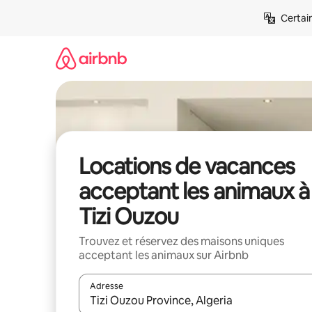
Aller
Certai
directement
au
contenu
Locations de vacances
acceptant les animaux à
Tizi Ouzou
Trouvez et réservez des maisons uniques
acceptant les animaux sur Airbnb
Adresse
Lorsque les résultats s'affichent, utilisez les flèc