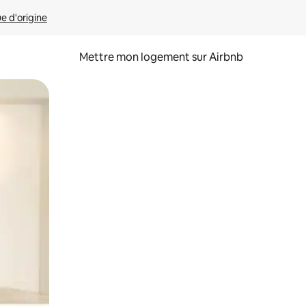
ue d'origine
Mettre mon logement sur Airbnb
sant glisser.