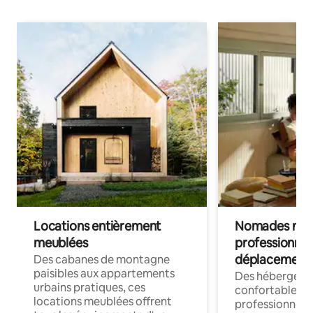
Locations entièrement
Nomades num
meublées
professionnel
déplacement
Des cabanes de montagne
paisibles aux appartements
Des hébergem
urbains pratiques, ces
confortables p
locations meublées offrent
professionnels