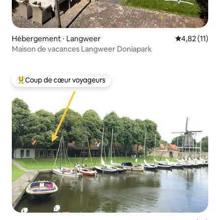
Hébergement ⋅ Langweer
Évaluation mo
4,82 (11)
Maison de vacances Langweer Doniapark
Coup de cœur voyageurs
Coups de cœur voyageurs les plus appréciés