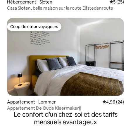
Hébergement ⋅ Sloten
Évaluation
5 (25)
Casa Sloten, belle maison sur la route Elfstedenroute
Coup de cœur voyageurs
Coup de cœur voyageurs
Appartement ⋅ Lemmer
Évaluation mo
4,96 (24)
Appartement De Oude Kleermakerij
Le confort d'un chez-soi et des tarifs
mensuels avantageux