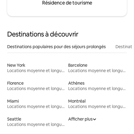
Résidence de tourisme
Destinations à découvrir
Destinations populaires pour des séjours prolongés
Destinati
New York
Barcelone
Locations moyenne et longue durée
Locations moyenne et longue durée
Florence
Athènes
Locations moyenne et longue durée
Locations moyenne et longue durée
Miami
Montréal
Locations moyenne et longue durée
Locations moyenne et longue durée
Seattle
Afficher plus
Locations moyenne et longue durée