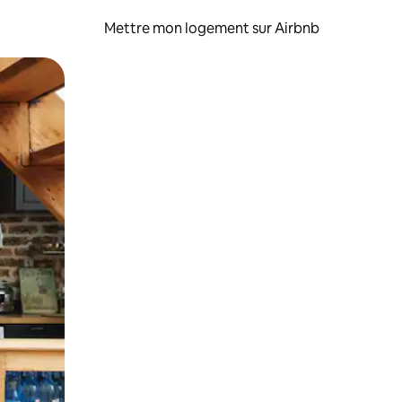
Mettre mon logement sur Airbnb
sant glisser.