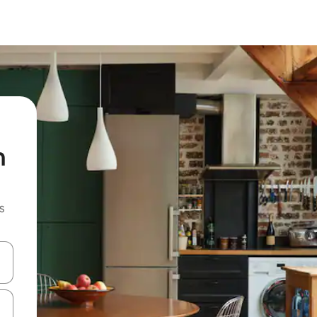
n
s
hes vers le haut et vers le bas pour les parcourir ou en appuyant et en fai