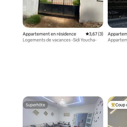
Appartement en résidence
Évaluation moyenne s
3,67 (3)
Appartem
Marsa Ben
Logements de vacances -Sidi Youcha-
Appartement F3 bien équ
Ben M'hid
Superhôte
Coup 
Superhôte
Coups de