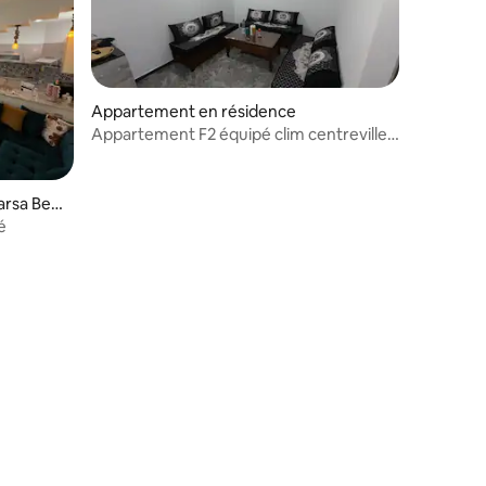
Appartement en résidence
Appartement F2 équipé clim centreville
Souahlia 12
ntaires : 4,56 sur 5
arsa Ben
é