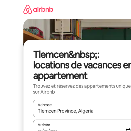
Aller
directement
au
contenu
Tlemcen&nbsp;:
locations de vacances e
appartement
Trouvez et réservez des appartements unique
sur Airbnb
Adresse
Lorsque les résultats s'affichent, utilisez les flèc
Arrivée