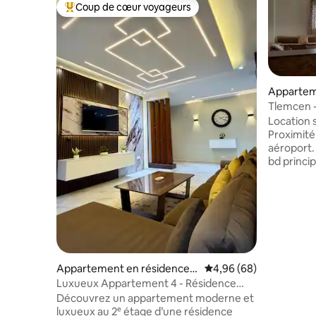
Coup de cœur voyageurs
Coups de cœur voyageurs les plus appréciés
Appartem
Tlemcen -
appartem
Location s
Proximité 
aéroport. Appt Situé au 2eme étage, Su
bd princi
transports, resto. Q
commissariat
comprenan
couchages, 
équipé , vaisselle, frigo
TV, fer à rep.clim.. Location réservée aux
familles (livre
(3minimum) 
Appartement en résidence ⋅
Évaluation moyenne sur
4,96 (68)
06215044
Tlemcen
Luxueux Appartement 4 - Résidence
Lydia
Découvrez un appartement moderne et
luxueux au 2ᵉ étage d’une résidence