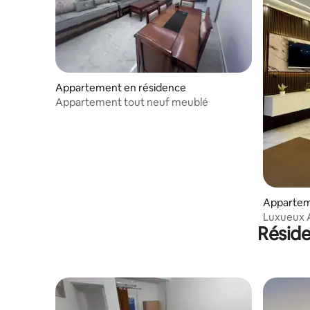
Appartement en résidence
Appartement tout neuf meublé
Appartem
Tlemcen
Luxueux 
Résid
Lydia