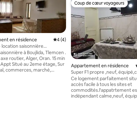
Coup de cœur voyageurs
Coup de cœur voyageurs
ent en résidence
Évaluation moyenne sur la base de 4 co
4 (4)
 location saisonnière
ent F3
aisonnière à Boujlida, Tlemcen .
axe routier, Alger, Oran. 15 min
r
Appartement en résidence
pal, commerces, marché,
Super F1 propre ,neuf, équipé,calme,
uartier sécurisé,
stratégique
Ce logement parfaitement situ
 à 50 mètre. Logement
accès facile à tous les sites et
t : 2 chambres, séjour (4/7
commodités.l'appatrtement es
draps inclus), balcon. Tout
indépendant calme,neuf, équipé
, plaque, lave linge,
hammam et spatio ,il est
stratégique,vous vous pouvez 
t de famille, PI) Par nuitée
rendre à pied au palais de Mach
semaine ou mois Infos :
 la base de 68 commentaires : 4,96 sur 5
kissaria,au marché du centre vil
24
centre culturel français,les taxi
proximité, vous pouvez aller à 
grand bassin et prendre le tél