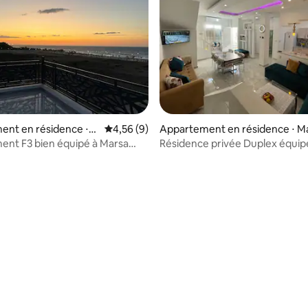
ent en résidence ⋅
Évaluation moyenne sur la base de 9 comme
4,56 (9)
Appartement en résidence ⋅ M
 M'Hidi
M'Hidi
ipé à Marsa
Résidence privée Duplex équip
i