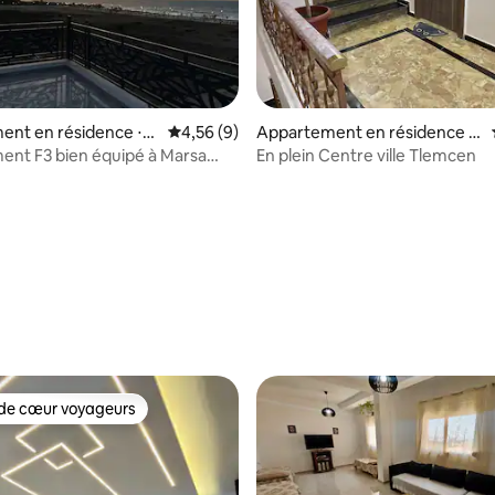
ur la base de 3 commentaires : 3,67 sur 5
ent en résidence ⋅
Évaluation moyenne sur la base de 9 comme
4,56 (9)
Appartement en résidence ⋅
 M'Hidi
Tlemcen
ipé à Marsa
En plein Centre ville Tlemcen
i
de cœur voyageurs
 cœur voyageurs les plus appréciés