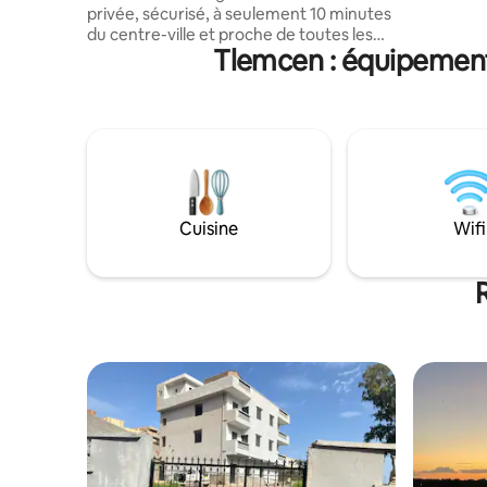
privée, sécurisé, à seulement 10 minutes
du centre-ville et proche de toutes les
Tlemcen : équipement
commodités. Calme, lumineux et
impeccablement propre, il offre un
confort haut de gamme pour un séjour
agréable et pratique. Idéal pour les
familles ou voyageurs en quête de
tranquillité et de confort. Livret de
famille obligatoire pour les couples ✅
Tout type d’événement fête,tabac et
animaux sont interdits. 🚫 Hâte de vous
Cuisine
Wifi
accueillir ! 😍