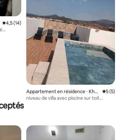
Évaluation moyenne sur la base de 14 commentaires : 4,5 sur 5
4,5 (14)
té
taires : 4,96 sur 5
Appartement en résidence ⋅ Kho
Évaluation moyenn
5 (5)
uriba
niveau de villa avec piscine sur toit
ceptés
terrasse