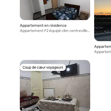
Appartement en résidence
Appartement F2 équipé clim centreville
Souahlia 13
Appartem
Marsa Ben
Appartement F3 bien équ
Ben M'hid
Coup de cœur voyageurs
Coup de cœur voyageurs