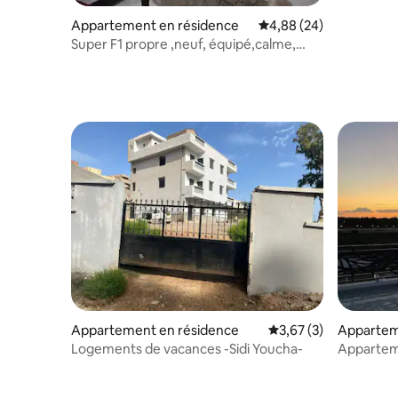
Appartement en résidence
Évaluation moyenne sur
4,88 (24)
Super F1 propre ,neuf, équipé,calme,
stratégique
Appartement en résidence
Évaluation moyenne s
3,67 (3)
Appartem
Marsa Ben
Logements de vacances -Sidi Youcha-
Appartement F3 bien équ
Ben M'hid