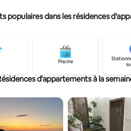
pour arriver au plateau Lalla set
pouvez prendre le bus touristi
s populaires dans les résidences d'app
faire un tour grottesainfeza
Stationn
Piscine
su
Résidences d'appartements à la semain