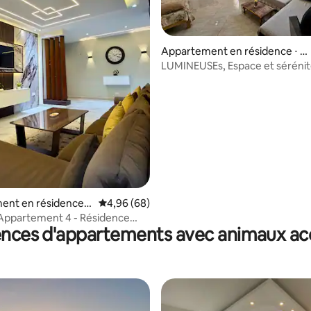
Appartement en résidence ⋅ M
arsa Ben M'Hidi
LUMINEUSEs, Espace et séréni
garantie
ent en résidence ⋅
Évaluation moyenne sur la base de 68 commen
4,96 (68)
Appartement 4 - Résidence
ences d'appartements avec animaux ac