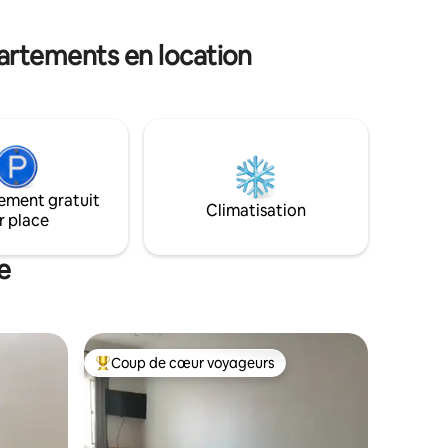
ti, vous
que et
artements en location
ement gratuit
Climatisation
r place
e
Coup de cœur voyageurs
Coups de cœur voyageurs les plus appréciés