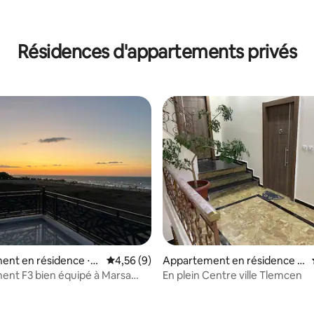
 la base de 24 commentaires : 4,88 sur 5
Résidences d'appartements privés
ur la base de 3 commentaires : 3,67 sur 5
ent en résidence ⋅
Évaluation moyenne sur la base de 9 comme
4,56 (9)
Appartement en résidence ⋅
 M'Hidi
Tlemcen
ipé à Marsa
En plein Centre ville Tlemcen
i