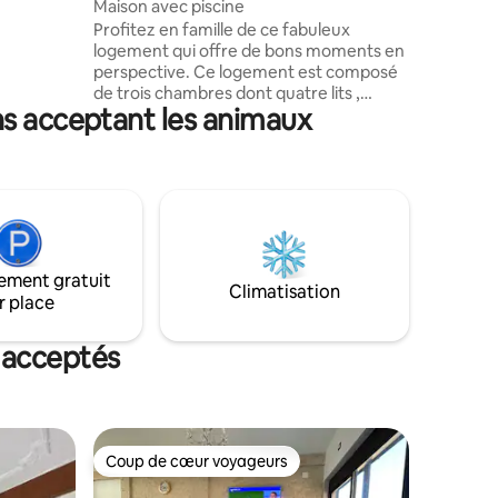
Maison avec piscine
i que la
Profitez en famille de ce fabuleux
nfortables
logement qui offre de bons moments en
léter
perspective. Ce logement est composé
aintenant
de trois chambres dont quatre lits ,
emcen.
ns acceptant les animaux
piscine extérieur, BBQ,cuisine extérieur,
grand salon avec télé, deux salles de
bain, une au rez-de-chaussée et une à
l’étage dans la chambre principale. Ce
logement est hautement sécurisé avec
des caméras de surveillance à l’extérieur.
Villa située en plein milieu de la nature,
aucun vis-à-vis.Village le plus proche à
ement gratuit
cinq minutes en voiture. ￼
Climatisation
r place
 acceptés
Coup de cœur voyageurs
Coup de cœur voyageurs