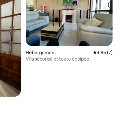
Hébergement
Évaluation moyenne s
4,86 (7)
Villa sécurisé et toute équipée
ghazaouet