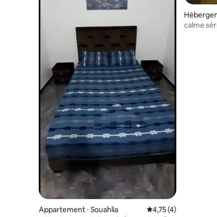
Hébergem
calme sér
Appartement ⋅ Souahlia
Évaluation moyenne s
4,75 (4)