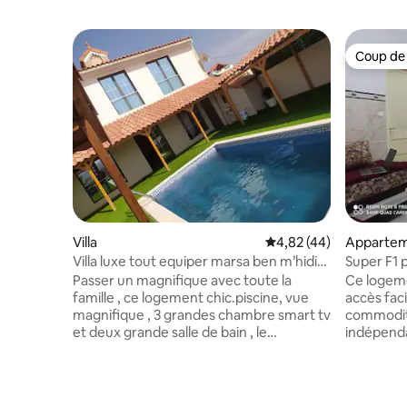
Coup de
Coup de
Villa
Évaluation moyenne sur
4,82 (44)
Appartem
Villa luxe tout equiper marsa ben m’hidi
Super F1 propre ,neuf, équipé,calme,
porsay
stratégiq
Passer un magnifique avec toute la
Ce logeme
famille , ce logement chic.piscine, vue
accès faci
magnifique , 3 grandes chambre smart tv
commodit
et deux grande salle de bain , le
indépenda
complexe de villa est surveillé par un
hammam et
gardien elle est dans un complexe de 10
stratégiq
villa avec barrière d’entrer dans le
rendre à 
domaine , grands garage le tous est
kissaria,a