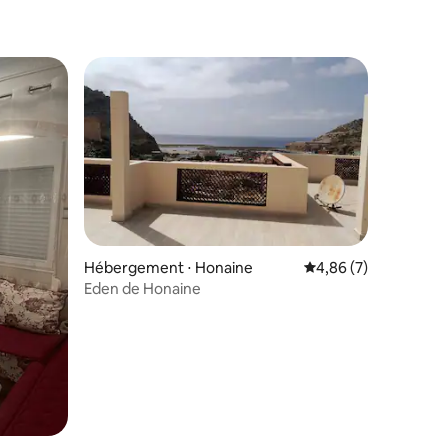
Hébergement ⋅ Honaine
Évaluation moyenne s
4,86 (7)
Eden de Honaine