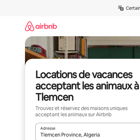
Aller
Certai
directement
au
contenu
Locations de vacances
acceptant les animaux à
Tlemcen
Trouvez et réservez des maisons uniques
acceptant les animaux sur Airbnb
Adresse
Lorsque les résultats s'affichent, utilisez les flèc