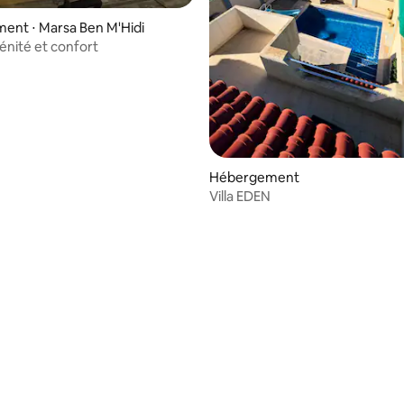
ent ⋅ Marsa Ben M'Hidi
énité et confort
Hébergement
Villa EDEN
ur la base de 4 commentaires : 4,75 sur 5