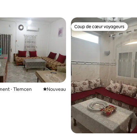
Coup de cœur voyageurs
Coup de cœur voyageurs
ent ⋅ Tlemcen
Nouvel hébergement
Nouveau