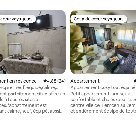
 cœur voyageurs
Coup de cœur voyageurs
 cœur voyageurs
Coup de cœur voyageurs
 la base de 44 commentaires : 4,82 sur 5
ent en résidence
Évaluation moyenne sur la base de 24 commen
4,88 (24)
Appartement
É
Appartement cosy tout équipé
ue
ville, Tlemcen
nt parfaitement situé offre un
Petit appartement lumineux,
le à tous les sites et
confortable et chaleureux, situ
és.l'appatrtement est
centre ville de Tlemcen au 2e
nt calme,neuf, équipé, aussi
et entièrement équipé de toute
 spatio ,il est
commodités. Il donne une vue s
ue,vous vous pouvez vous
Pasteur. Wifi, TV, cuisine entièrement
pied au palais de Machouar, à
équipée, linge fourni et parking
u marché du centre ville,au
Vous apprécierez la proximité a