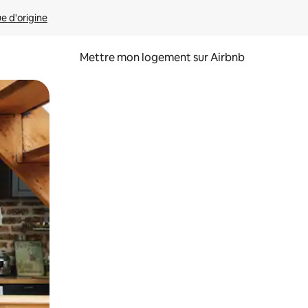
ue d'origine
Mettre mon logement sur Airbnb
sant glisser.