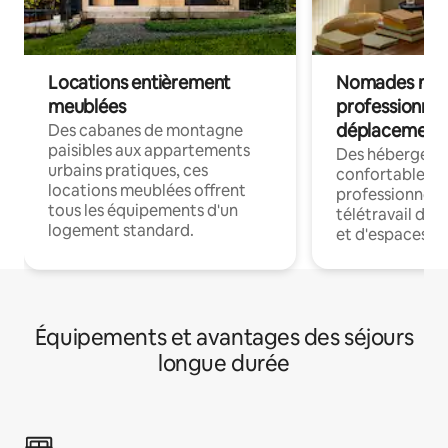
Locations entièrement
Nomades num
meublées
professionnel
déplacement
Des cabanes de montagne
paisibles aux appartements
Des hébergem
urbains pratiques, ces
confortables p
locations meublées offrent
professionnels
tous les équipements d'un
télétravail dis
logement standard.
et d'espaces de
Équipements et avantages des séjours
longue durée