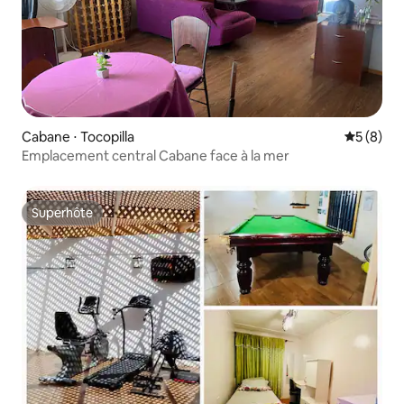
Cabane ⋅ Tocopilla
Évaluatio
5 (8)
Emplacement central Cabane face à la mer
Superhôte
Superhôte