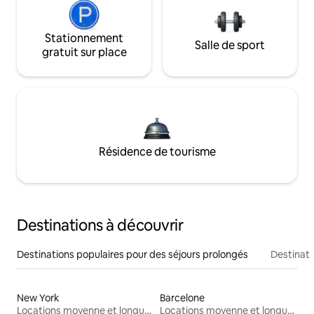
Stationnement
Salle de sport
gratuit sur place
Résidence de tourisme
Destinations à découvrir
Destinations populaires pour des séjours prolongés
Destinati
New York
Barcelone
Locations moyenne et longue durée
Locations moyenne et longue durée