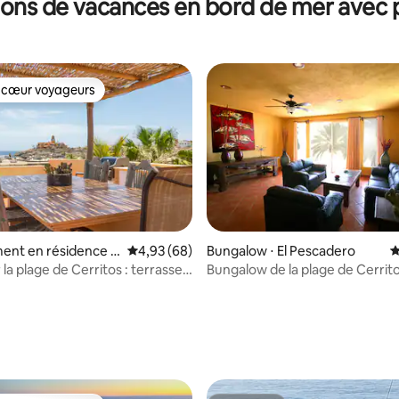
ions de vacances en bord de mer avec p
 cœur voyageurs
 cœur voyageurs
ent en résidence ⋅
Évaluation moyenne sur la base de 68 commen
4,93 (68)
Bungalow ⋅ El Pescadero
É
ero
 la plage de Cerritos : terrasse
Bungalow de la plage de Cerrito
arbecue et piscine
complexe hôtelier Surftown.
 la base de 26 commentaires : 4,88 sur 5