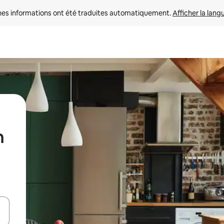
nes informations ont été traduites automatiquement. 
Afficher la lang
n
hes vers le haut et vers le bas pour les parcourir ou en appuyant et en fai