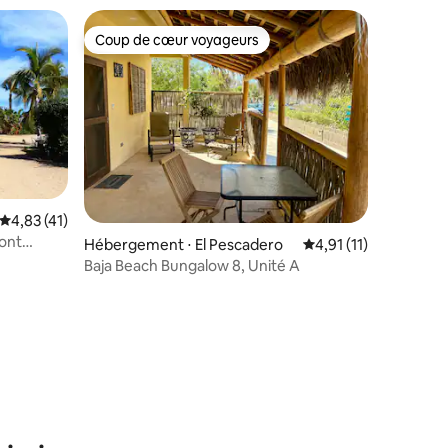
Coup de cœur voyageurs
Coup de cœur voyageurs
Évaluation moyenne sur la base de 41 commentaires : 4,83 sur 5
4,83 (41)
ront
Hébergement ⋅ El Pescadero
Évaluation moyenne s
4,91 (11)
Baja Beach Bungalow 8, Unité A