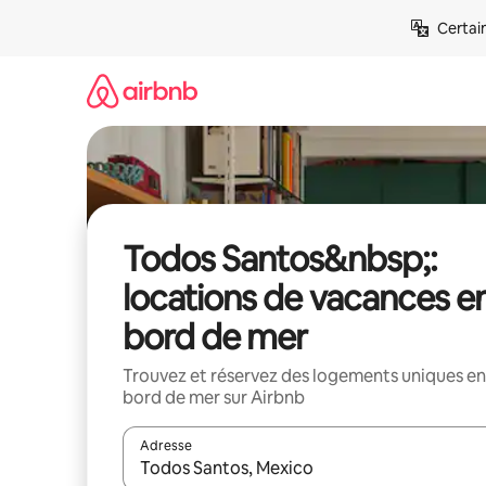
Aller
Certai
directement
au
contenu
Todos Santos&nbsp;:
locations de vacances e
bord de mer
Trouvez et réservez des logements uniques en
bord de mer sur Airbnb
Adresse
Lorsque les résultats s'affichent, utilisez les flèc