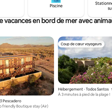
os Cerritos et entièrement
Stationn
plage isolée, une grande piscin
Piscine
ur une journée amusante à la
su
avec terrasse pour bronzer, la
compris des planches de
climatisation et un espace de v
ie.
intérieur/extérieur confortable
e vacances en bord de mer avec anim
Coup de cœur voyageurs
Coup de cœur voyageurs
Hébergement ⋅ Todos Santos
À 3 minutes à pied de la plage !
El Pescadero
 friendly Boutique stay (Air)