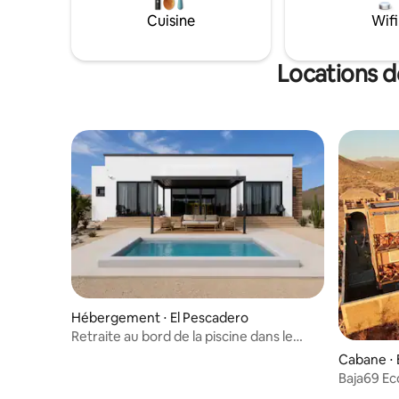
de surf L
spots de surf de San Pedrito et Cerritos.
Cuisine
Wifi
équipé po
Profitez de l'observation épique des
plage, y 
baleines depuis l'immense terrasse
surf/boog
arrière de la maison, le brasero et la
Locations d
piscine à débordement.
Hébergement ⋅ El Pescadero
Retraite au bord de la piscine dans le
désert | Près de Cerritos Beach
Cabane ⋅ 
Baja69 Eco