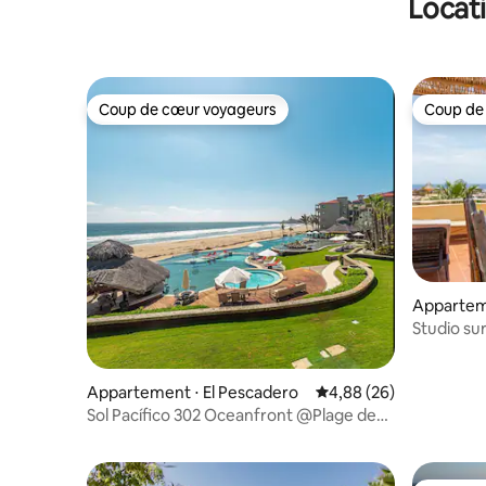
Locat
Coup de cœur voyageurs
Coup de
Coup de cœur voyageurs
Coup de
Appartem
El Pescad
Studio sur
privée, b
Appartement ⋅ El Pescadero
Évaluation moyenne sur
4,88 (26)
Sol Pacífico 302 Oceanfront @Plage de
Cerritos