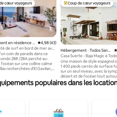
de cœur voyageurs
Coup de cœur voyageurs
 cœur voyageurs les plus appréciés
Coups de cœur voyageurs les p
ent en résidence ⋅
Évaluation moyenne sur la base de 43 comme
4,98 (43)
ero
té de surf en bord de mer avec
Hébergement ⋅ Todos Santo
É
 la base de 39 commentaires : 4,92 sur 5
acuzzi, salle de sport, sauna
'un coin de paradis dans ce
s
Casa Suerte - Baja Magic à Tod
condo 2BR /2BA perché au-
Une maison de style espagnol o
 l'océan sur une colline calme
1 400 pieds carrés de surface h
illas recherchées d'El Gavilan,
sur un seul niveau, avec la sym
 à sa piscine, son jacuzzi, sa
désert et de l'océan tout autou
port, son sauna et son yoga sur
quipements populaires dans les locatio
maison de 2 chambres et 2 salle
ous vous réveillerez au son des
est nichée dans le quartier agr
i se brisent, terminerez la
Las Tunas, à proximité de l'océ
vec des couchers de soleil
Pacifique ainsi que du centre u
s depuis votre balcon privé
Todos Santos. La Casa Suerte offre une
 vue panoramique imprenable
vue sur l'océan depuis le toit, d
an. L'appartement est à
couchers de soleil éclatants, un
minutes à pied du célèbre spot
pied aux restaurants locaux et 