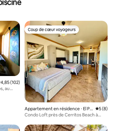
iscine
Coup de cœur voyageurs
Coup de cœur voyageurs
taires : 4,93 sur 5
valuation moyenne sur la base de 102 commentaires : 4,85 sur 5
4,85 (102)
s, au
Appartement en résidence ⋅ El Pe
Évaluation moyenn
5 (8)
scadero
Condo Loft près de Cerritos Beach à
quelques pas de l'océan