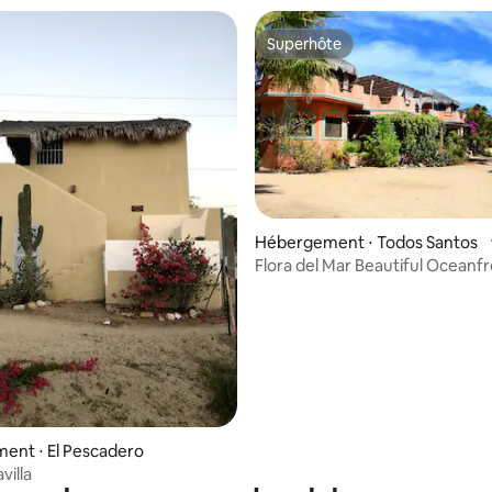
Superhôte
Superhôte
Hébergement ⋅ Todos Santos
Flora del Mar Beautiful Oceanf
Hacienda
ent ⋅ El Pescadero
villa