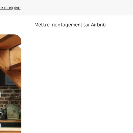
ue d'origine
Mettre mon logement sur Airbnb
sant glisser.