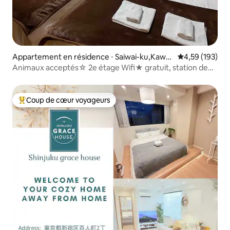
Appartement en résidence ⋅ Saiwai-ku,Kawas
Évaluation moy
4,59 (193)
aki-city
Animaux acceptés☆ 2e étage Wifi★ gratuit, station de
Kawasaki à 5 min.
Coup de cœur voyageurs
Coups de cœur voyageurs les plus appréciés