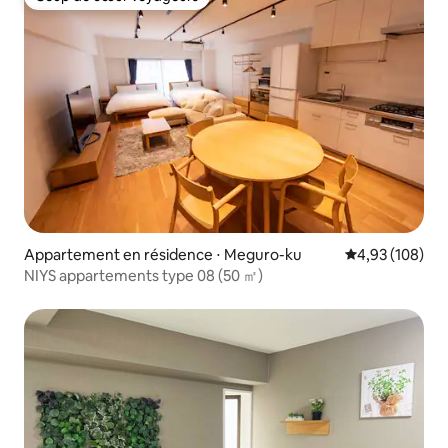
Coup de cœur voyageurs
Appartement en résidence ⋅ Meguro-ku
Évaluation moy
4,93 (108)
NIYS appartements type 08 (50 ㎡)