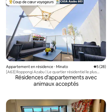
Coup de cœur voyageurs
Coups de cœur voyageurs les plus appréciés
Appartement en résidence ⋅ Minato
Évaluation
5 (28)
[A63] Roppongi Azabu | Le quartier résidentiel le plus
Résidences d'appartements avec
luxueux du Japon | Penthouse de 55 m² avec terrasse |
Vue sur la tour de Tokyo | 5.
animaux acceptés