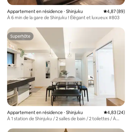
Appartement en résidence ⋅ Shinjuku
Évaluation mo
4,87 (89)
À 6 min de la gare de Shinjuku ! Élégant et luxueux #803
Superhôte
Superhôte
Appartement en résidence ⋅ Shinjuku
Évaluation mo
4,83 (24)
À 1 station de Shinjuku / 2 salles de bain / 2 toilettes / À
6 minutes de la gare de Shin-Ōkubo / Kabuki-za /
Korean Town / 303 ¥