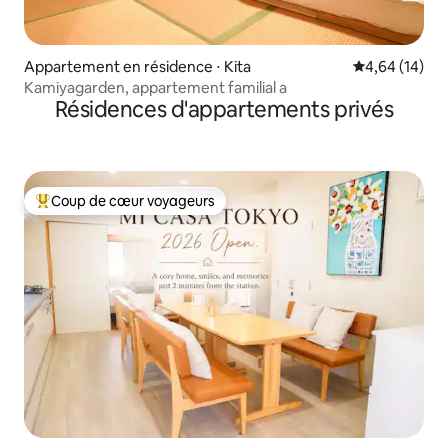
Appartement en résidence ⋅ Kita
Évaluation mo
4,64 (14)
Kamiyagarden, appartement familial a
Résidences d'appartements privés
Coup de cœur voyageurs
Coups de cœur voyageurs les plus appréciés