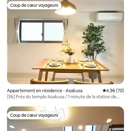
Coup de cœur voyageurs
Coup de cœur voyageurs
Appartement en résidence ⋅ Asakusa
Évaluation mo
4,96 (70)
[S6] Près du temple Asakusa / 1 minute de la station de
métro / Appartement haut de gamme / 42 m² / Un
appartement par ascenseur / Accès direct à Ueno, Ginza,
Shibuya et à l'aéroport / Wi-Fi haut débit
Coup de cœur voyageurs
Coup de cœur voyageurs