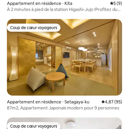
Appartement en résidence ⋅ Kita
Évaluatio
5 (9)
À 2 minutes à pied de la station Higashi-Jujo !Profitez du
meilleur séjour à Tokyo avec votre famille et vos amis dans
ce spacieux 3LDK rénové.Voyage pratique sur la ligne JR
Saikyo
Coup de cœur voyageurs
Coup de cœur voyageurs
Appartement en résidence ⋅ Setagaya-ku
Évaluation mo
4,87 (95)
87m2, Appartement Japonais modern pour 9 personnes
Coup de cœur voyageurs
Coup de cœur voyageurs