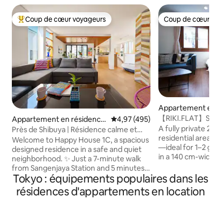
Coup de cœur voyageurs
Coup de cœur vo
Coups de cœur voyageurs les plus appréciés
Coup de cœur vo
Appartement en r
e ⋅ Shinjuku
【RIKI.FLAT】Shinju
Appartement en résidence
Évaluation moyenne sur la base 
4,97 (495)
Name » dans 20...
⋅ Setagaya-ku
A fully private 23 m
Près de Shibuya | Résidence calme et
residential area of
confortable | Happy Hous...
Welcome to Happy House 1C, a spacious
—ideal for 1–2 guests. Rest comf
designed residence in a safe and quiet
in a 140 cm-wide 
neighborhood. ✨ Just a 7-minute walk
praised by our gue
from Sangenjaya Station and 5 minutes
keep the room dar
Tokyo : équipements populaires dans les
by train to Shibuya, it’s an ideal choice for
silent fridge help
couples, families, or friends seeking
résidences d'appartements en location
atmosphere throu
comfort and convenience in Tokyo.
comfortable sofa 
Surrounded by cafés, local restaurants,
place to relax, rea
shops, and convenience stores, the area