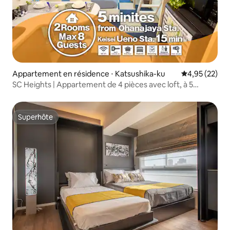
Appartement en résidence ⋅ Katsushika-ku
Évaluation mo
4,95 (22)
SC Heights | Appartement de 4 pièces avec loft, à 5
minutes de la station Ohanachaya, à 15 minutes d'Ueno,
accès à l'aéroport, SC Heights 105...
Superhôte
Superhôte