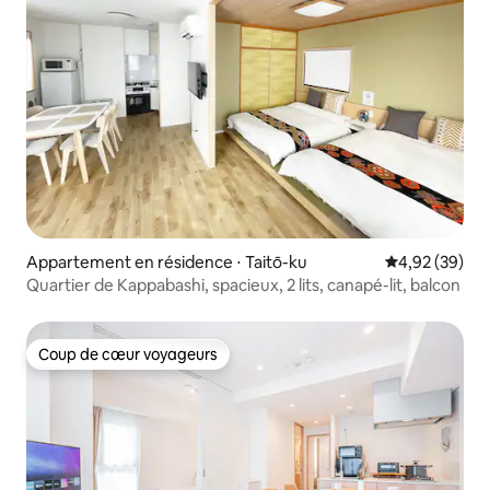
Appartement en résidence ⋅ Taitō-ku
Évaluation mo
4,92 (39)
Quartier de Kappabashi, spacieux, 2 lits, canapé-lit, balcon
Coup de cœur voyageurs
Coup de cœur voyageurs