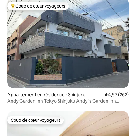
Coup de cœur voyageurs
Coups de cœur voyageurs les plus appréciés
Appartement en résidence ⋅ Shinjuku
Évaluation moy
4,97 (262)
Andy Garden Inn Tokyo Shinjuku Andy 's Garden Inn
Room 201 Higashi-shinjuku
Coup de cœur voyageurs
Coup de cœur voyageurs