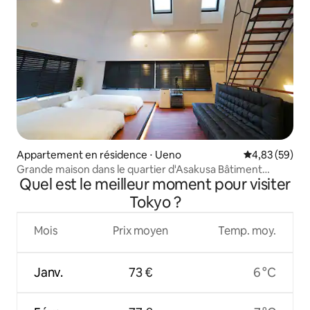
Appartement en résidence ⋅ Ueno
Évaluation mo
4,83 (59)
Grande maison dans le quartier d'Asakusa Bâtiment
Quel est le meilleur moment pour visiter
complet/5 étages
Tokyo ?
Mois
Prix moyen
Temp. moy.
Janv.
73 €
6 °C