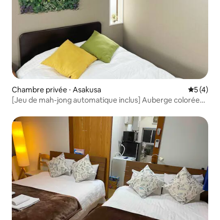
Chambre privée ⋅ Asakusa
Évaluatio
5 (4)
[Jeu de mah-jong automatique inclus] Auberge colorée
d'Asakusa pour les quatre saisons, 2e étage, Momo (salle
de bain et toilettes privées avec entrée séparée)