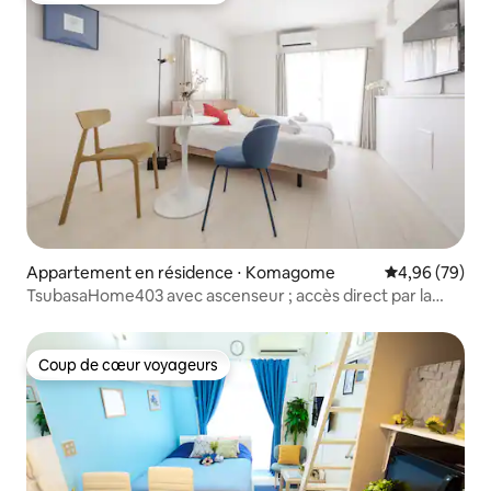
Appartement en résidence ⋅ Komagome
Évaluation mo
4,96 (79)
TsubasaHome403 avec ascenseur ; accès direct par la
ligne Yamanote à
Tokyo/Ikebukuro/Shinjuku/Ueno/Shibuya/Rokugien, aux
cerisiers en fleurs et aux sources thermales aux feuilles
Coup de cœur voyageurs
Coup de cœur voyageurs
rouges