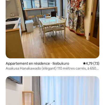
Appartement en résidence ⋅ Ikebukuro
Évaluation mo
4,79 (73)
Asakusa Hanakawado (élégant) 110 mètres carrés, à 650
mètres à pied de la piscine