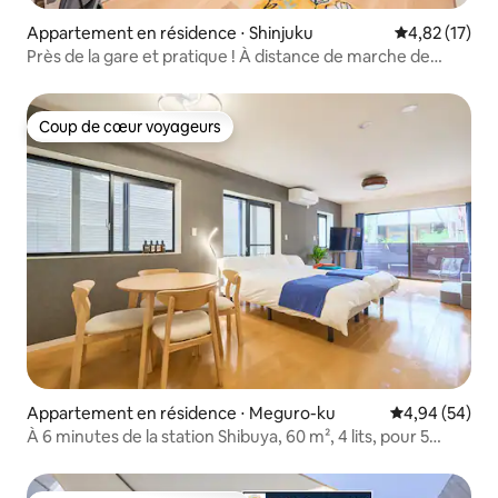
Appartement en résidence ⋅ Shinjuku
Évaluation mo
4,82 (17)
Près de la gare et pratique ! À distance de marche de
Shinjuku et de Kabukicho ! Emplacement idéal pour le
tourisme ~ Jusqu'à 5 personnes ! [101]
Coup de cœur voyageurs
Coup de cœur voyageurs
Appartement en résidence ⋅ Meguro-ku
Évaluation mo
4,94 (54)
À 6 minutes de la station Shibuya, 60 m², 4 lits, pour 5
personnes maximum, à 1 minute à pied de la station
Yutenji, suite avec terrasse privée, au rez-de-chaussée