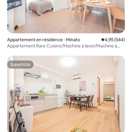
Appartement en résidence ⋅ Minato
Évaluation moy
4,95 (544)
Appartement Rare Cuisine/Machine à laver/Machine à
café/Micro-ondes/Nishiazabu Roppongi Tokyo Tower,
Appartement haut de gamme 901
Superhôte
Superhôte