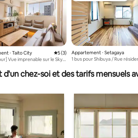
Appartement ⋅ Setagaya
nt ⋅ Taito City
Évaluation moyenne sur la base de 3 co
5 (3)
1 bus pour Shibuya / Rue résiden
our] Vue imprenable sur le Sky
e sur la base de 5 commentaires : 5 sur 5
calme / Setagaya, Ginza, Shinju
napé / 40 m² / Asakusa / Espace
Shimo-Kitazawa, Sangenjaya,
éal pour les visites touristiques
t d'un chez-soi et des tarifs mensuels 
Umegagaoka, Yokohama