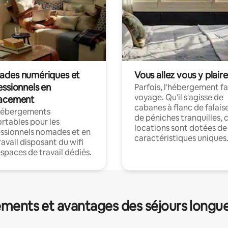
des numériques et
Vous allez vous y plaire
essionnels en
Parfois, l'hébergement fai
voyage. Qu'il s'agisse de
acement
cabanes à flanc de falais
hébergements
de péniches tranquilles, 
rtables pour les
locations sont dotées de
ssionnels nomades et en
caractéristiques uniques
ravail disposant du wifi
espaces de travail dédiés.
ments et avantages des séjours longu