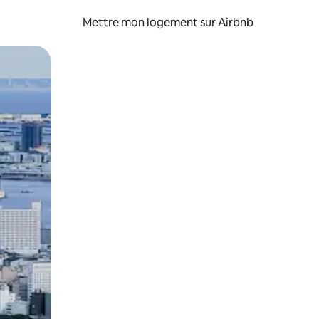
Mettre mon logement sur Airbnb
sant glisser.