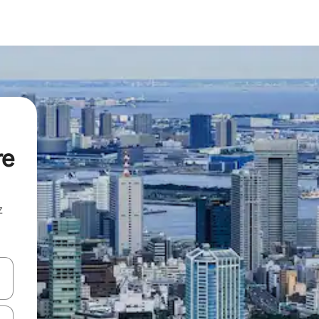
re
z
hes vers le haut et vers le bas pour les parcourir ou en appuyant et en fai