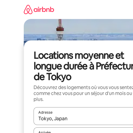
Aller
directement
au
contenu
Locations moyenne et
longue durée à Préfectu
de Tokyo
Découvrez des logements où vous vous sente
comme chez vous pour un séjour d'un mois ou
plus.
Adresse
Lorsque les résultats s'affichent, utilisez les flèc
Arrivée