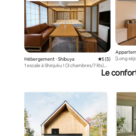
Apparteme
[Long séj
Hébergement ⋅ Shibuya
Évaluation moyenn
5 (5)
Tree / Ca
1 escale à Shinjuku ! (3 chambres/7 lits)
calme / Id
Le confor
Secteur de Shibuya