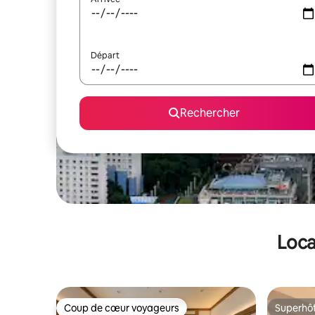
Départ
Rechercher
Loca
Coup de cœur voyageurs
Superhô
Coup de cœur voyageurs
Superhô