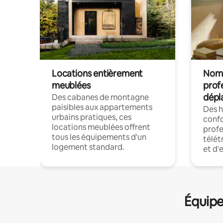
Locations entièrement
Noma
meublées
prof
dépl
Des cabanes de montagne
paisibles aux appartements
Des 
urbains pratiques, ces
confo
locations meublées offrent
profe
tous les équipements d'un
télét
logement standard.
et d'
Équipe