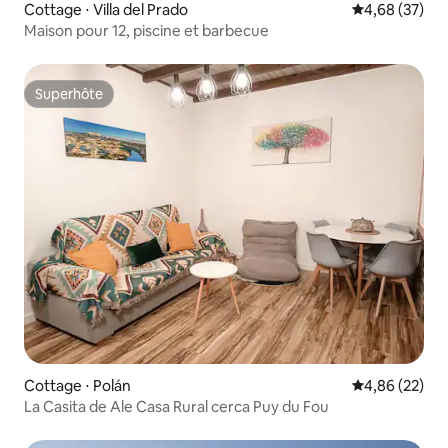
Cottage ⋅ Villa del Prado
Évaluation mo
4,68 (37)
Maison pour 12, piscine et barbecue
Superhôte
Superhôte
Cottage ⋅ Polán
Évaluation mo
4,86 (22)
La Casita de Ale Casa Rural cerca Puy du Fou