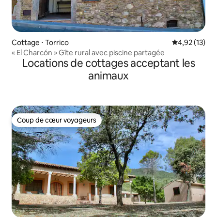
Cottage ⋅ Torrico
Évaluation mo
4,92 (13)
« El Charcón » Gîte rural avec piscine partagée
Locations de cottages acceptant les
animaux
Coup de cœur voyageurs
Coup de cœur voyageurs