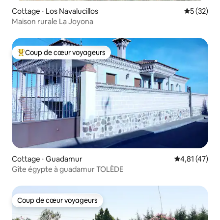
Cottage ⋅ Los Navalucillos
Évaluation
5 (32)
Maison rurale La Joyona
Coup de cœur voyageurs
Coups de cœur voyageurs les plus appréciés
Cottage ⋅ Guadamur
Évaluation mo
4,81 (47)
Gîte égypte à guadamur TOLÈDE
Coup de cœur voyageurs
Coup de cœur voyageurs