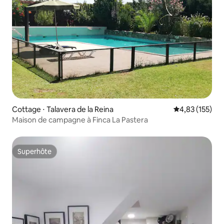
Cottage ⋅ Talavera de la Reina
Évaluation moy
4,83 (155)
Maison de campagne à Finca La Pastera
Superhôte
Superhôte