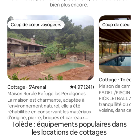
bien plus encore.
Coup de cœur voyageurs
Coup de cœur vo
Coup de cœur voyageurs
Coup de cœur vo
Cottage ⋅ Tolède
Maison de campagn
Cottage ⋅ S'Arenal
Évaluation moyenne sur la base 
4,97 (241)
Padel, Barbecue
PADEL /PISCINE 
Maison Rurale Refuge los Perdigones
PICKLETBALL Afin 
La maison est charmante, adaptée à
tranquillité du cad
l'environnement naturel, elle a été
voisins, dans cette
réhabilitée en conservant les matériaux
célébrations, les 
d'origine, pierre, briques et carreaux
garçon ou de jeune
Tolède : équipements populaires dans
d'argile faits à la main, bois de
forte, les cris et
châtaignier... La lumière provient de
les locations de cottages
générant un bruit 
panneaux solaires et d'un générateur