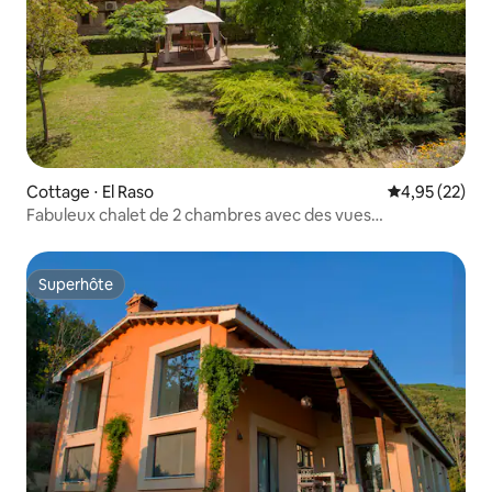
Cottage ⋅ El Raso
Évaluation mo
4,95 (22)
Fabuleux chalet de 2 chambres avec des vues
spectaculaires
Superhôte
Superhôte