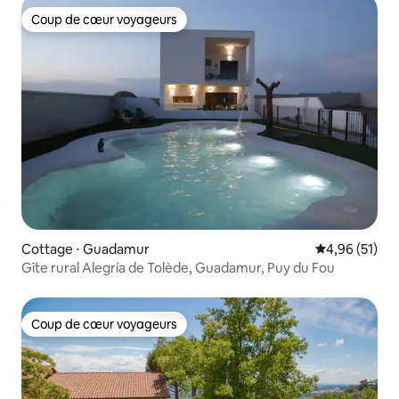
Coup de cœur voyageurs
Coup de cœur voyageurs
Cottage ⋅ Guadamur
Évaluation mo
4,96 (51)
Gîte rural Alegría de Tolède, Guadamur, Puy du Fou
Coup de cœur voyageurs
Coup de cœur voyageurs