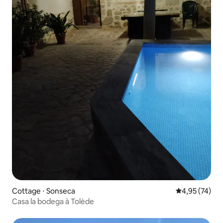
Cottage ⋅ Sonseca
Évaluation mo
4,95 (74)
Casa la bodega à Tolède