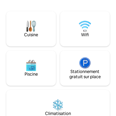
de jour comme, et s
Elle dispose de 4 chambres, 2 salles de
dispose d'une pisc
bains complètes, 1 cuisine et salle à
court de padel, d'u
manger. Porche vitré avec canapé et
barbecue, d'un pin
table, il dispose également d'un porche
Tout usage exclusif d
et d'une table à l'extérieur avec un grand
accède par un che
jardin. Cheminée et chauffage. (Bois de
km cela prend 10 à
chauffage payant 20 €) Parking privé. À
Cuisine
Wifi
l'écart du bruit. Massage payant.
Stationnement
Piscine
gratuit sur place
Climatisation