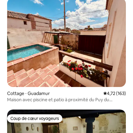
Cottage ⋅ Guadamur
Évaluation moy
4,72 (163)
Maison avec piscine et patio à proximité du Puy du
Fou/Toledo
Coup de cœur voyageurs
Coup de cœur voyageurs