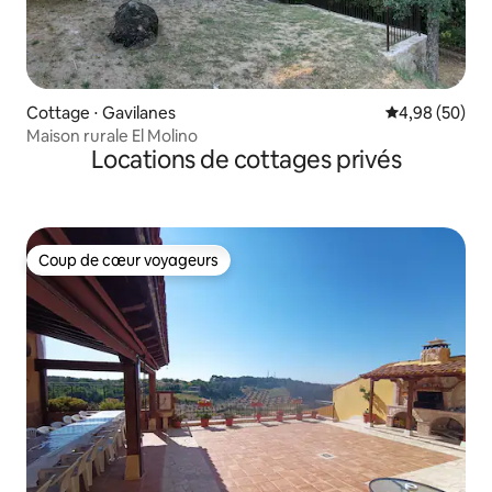
Cottage ⋅ Gavilanes
Évaluation mo
4,98 (50)
Maison rurale El Molino
Locations de cottages privés
Coup de cœur voyageurs
Coup de cœur voyageurs