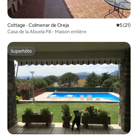
Cottage ⋅ Colmenar de Oreja
Évaluation
5 (21)
Casa de la Abuela Pili - Maison entière
Superhôte
Superhôte