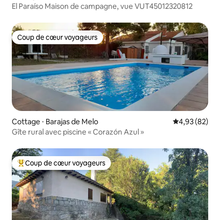
El Paraíso Maison de campagne, vue VUT45012320812
Coup de cœur voyageurs
Coup de cœur voyageurs
Cottage ⋅ Barajas de Melo
Évaluation mo
4,93 (82)
Gîte rural avec piscine « Corazón Azul »
Coup de cœur voyageurs
Coups de cœur voyageurs les plus appréciés