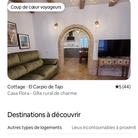
Coup de cœur voyageurs
Coup de cœur voyageurs
Cottage ⋅ El Carpio de Tajo
Évaluation
5 (44)
Casa Flora - Gîte rural de charme
Destinations à découvrir
Autres types de logements
Lieux incontournables à proximit