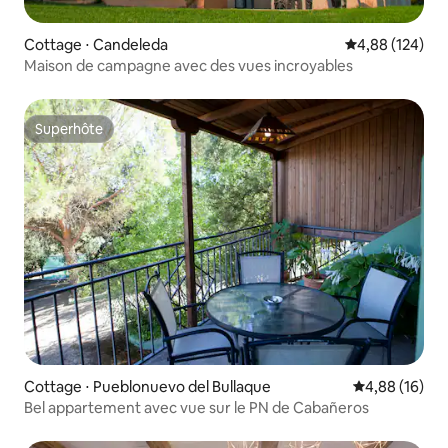
Cottage ⋅ Candeleda
Évaluation moy
4,88 (124)
Maison de campagne avec des vues incroyables
Superhôte
Superhôte
Cottage ⋅ Pueblonuevo del Bullaque
Évaluation mo
4,88 (16)
Bel appartement avec vue sur le PN de Cabañeros