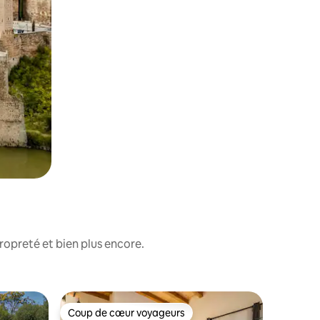
ropreté et bien plus encore.
Chambre 
Coup de cœur voyageurs
Coup de cœur voyageurs