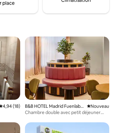
Climatisation
r place
ntaires : 4,65 sur 5
Évaluation moyenne sur la base de 18 commentaires : 4,94 sur 5
4,94 (18)
B&B HOTEL Madrid Fuenlabra
Nouvel hébergement
Nouveau
da
Chambre double avec petit déjeuner
inclus