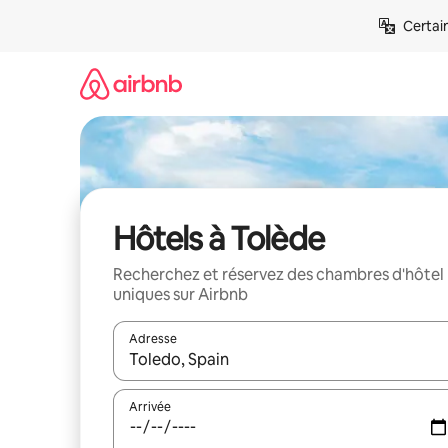
Aller
Certai
directement
au
contenu
Hôtels à Tolède
Recherchez et réservez des chambres d'hôtel
uniques sur Airbnb
Adresse
Lorsque les résultats s'affichent, utilisez les flèc
Arrivée