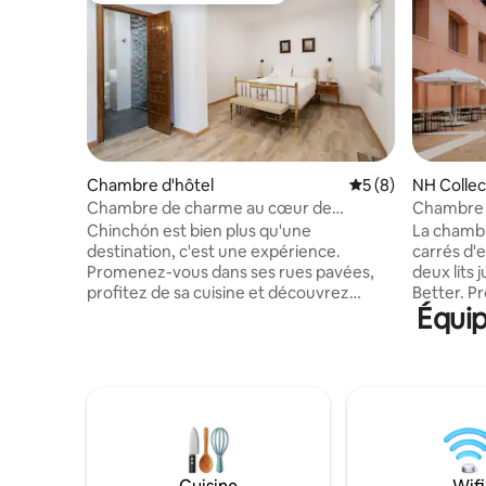
Chambre d'hôtel
Évaluation moyenn
5 (8)
NH Collec
uez
Chambre de charme au cœur de
Chambre 
Chinchón
Chinchón est bien plus qu'une
La chambr
destination, c'est une expérience.
carrés d'e
Promenez-vous dans ses rues pavées,
deux lits
profitez de sa cuisine et découvrez
Better. Pr
Équip
l'histoire à chaque coin de rue. La Quinta
d'une gra
de Santillán vous attend avec tout le
chaînes sa
confort et l'hospitalité dont vous avez
équipeme
besoin pour profiter pleinement de votre
à effet p
séjour dans l'une des plus belles villes
Collectio
d'Espagne. Cette chambre comprend un
expresso.
lit double et un lit simple, une salle de
une sélec
bains complète avec douche, entre
Wi-Fi haut
autres. Réservez votre chambre
numérique 