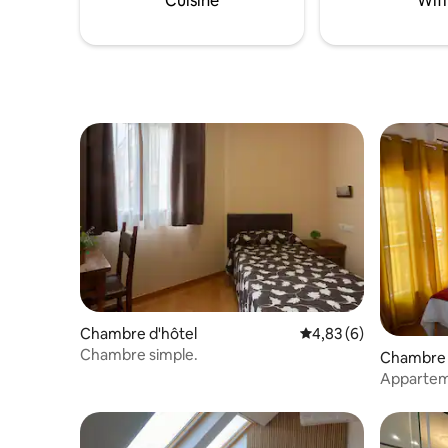
Cuisine
Wifi
aujourd'hui et découvrez le charme de
Chinchón depuis La Quinta de Santillán.
Chambre d'hôtel
Évaluation moyenne s
4,83 (6)
Chambre simple.
Chambre 
Appartem
pour 4