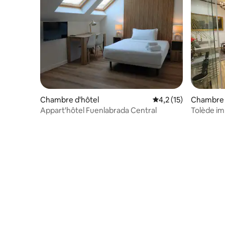
Chambre d'hôtel
Évaluation moyenne s
4,2 (15)
Chambre 
Appart'hôtel Fuenlabrada Central
Tolède im