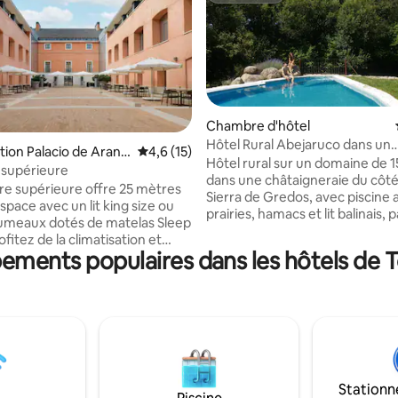
Chambre d'hôtel
Hôtel Rural Abejaruco dans un
e sur la base de 8 commentaires : 5 sur 5
tion Palacio de Aranj
Évaluation moyenne sur la base de 15 comm
4,6 (15)
châtaignier à Gredos
Hôtel rural sur un domaine de 
supérieure
dans une châtaigneraie du côté
e supérieure offre 25 mètres
Sierra de Gredos, avec piscine 
space avec un lit king size ou
prairies, hamacs et lit balinais, 
 jumeaux dotés de matelas Sleep
tennis, billard, tennis de table, 
ofitez de la climatisation et
parking privé... Sortie directe s
ements populaires dans les hôtels de 
nde télévision à écran plat avec
romaine du Puerto del Pico et l
tellite et internationales. Les
Barranco de las Cinco Villas. Pr
nts comprennent une douche
Cuevas del Aguila et la gamme d
luie, des produits de douche NH
est spectaculaire: rivières et ba
n, un minibar et une machine à
naturels, randonnées avec des i
 Vous y trouverez également
de toutes distances, musées, 
tion d'oreillers, une connexion
chevaux, châteaux celtiques, c
 débit gratuite, un coffre-fort
Stationn
et un accès à la salle de sport.