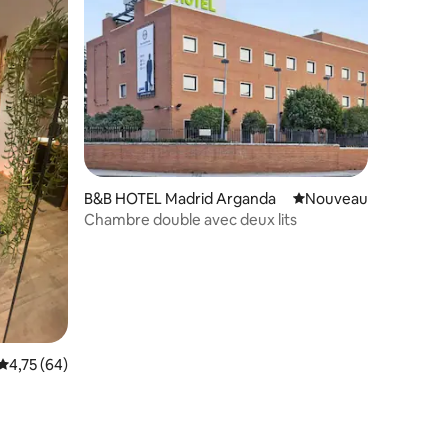
entaires : 4,6 sur 5
B&B HOTEL Madrid Arganda
Nouvel hébergement
Nouveau
Chambre double avec deux lits
Évaluation moyenne sur la base de 64 commentaires : 4,75 sur 5
4,75 (64)