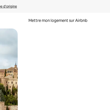
ue d'origine
Mettre mon logement sur Airbnb
sant glisser.