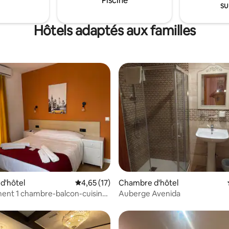
Piscine
su
Hôtels adaptés aux familles
ur la base de 6 commentaires : 4,83 sur 5
d'hôtel
Évaluation moyenne sur la base de 17 comme
4,65 (17)
Chambre d'hôtel
ent 1 chambre-balcon-cuisine
Auberge Avenida