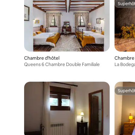
Superhô
Superhô
Chambre d'hôtel
Chambre 
Queens 6 Chambre Double Familiale
La Bodeg
10
Superhô
Superhô