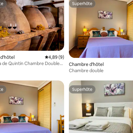
te
Superhôte
te
Superhôte
d'hôtel
Évaluation moyenne sur la base de 9 commen
4,89 (9)
a de Quintín Chambre Double
Chambre d'hôtel
Chambre double
te
Superhôte
te
Superhôte