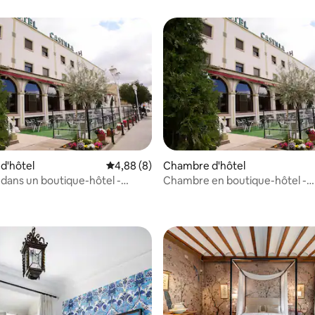
d'hôtel
Évaluation moyenne sur la base de 8 commen
4,88 (8)
Chambre d'hôtel
ans un boutique-hôtel -
Chambre en boutique-hôtel -
ec deux lits
Individuelle