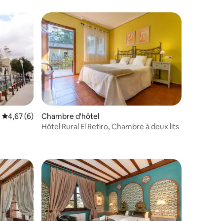
taires : 4,88 sur 5
Évaluation moyenne sur la base de 6 commentaires : 4,67 sur 5
4,67 (6)
Chambre d'hôtel
Hôtel Rural El Retiro, Chambre à deux lits