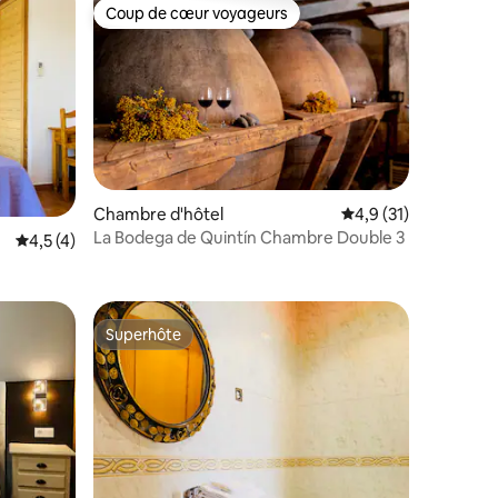
Coup de cœur voyageurs
Coup de cœur voyageurs
taires : 4,89 sur 5
Chambre d'hôtel
Évaluation moyenne s
4,9 (31)
La Bodega de Quintín Chambre Double 3
Évaluation moyenne sur la base de 4 commentaires : 4,5 sur 5
4,5 (4)
Superhôte
Superhôte