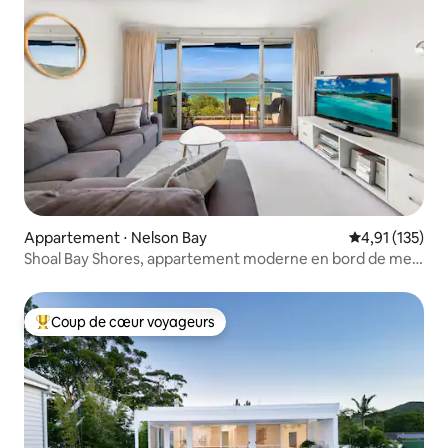
Appartement ⋅ Nelson Bay
Évaluation moy
4,91 (135)
Shoal Bay Shores, appartement moderne en bord de mer
+ Wifi
Coup de cœur voyageurs
Coups de cœur voyageurs les plus appréciés