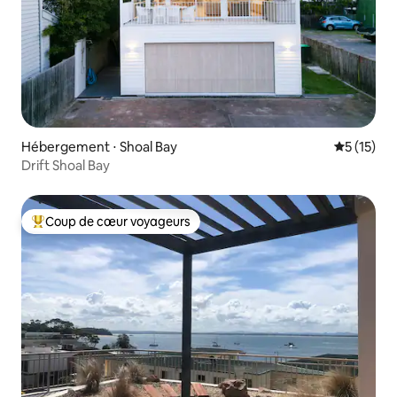
Hébergement ⋅ Shoal Bay
Évaluation
5 (15)
Drift Shoal Bay
Coup de cœur voyageurs
Coups de cœur voyageurs les plus appréciés