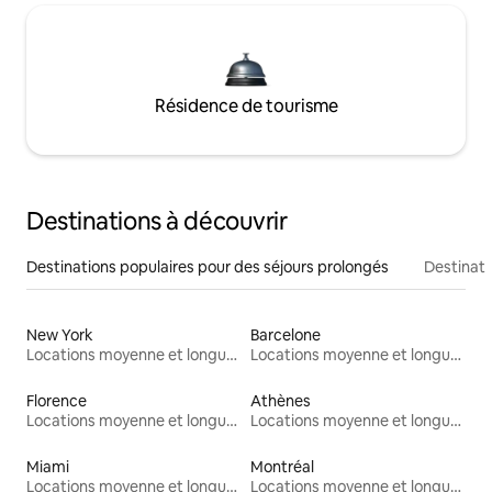
Résidence de tourisme
Destinations à découvrir
Destinations populaires pour des séjours prolongés
Destinati
New York
Barcelone
Locations moyenne et longue durée
Locations moyenne et longue durée
Florence
Athènes
Locations moyenne et longue durée
Locations moyenne et longue durée
Miami
Montréal
Locations moyenne et longue durée
Locations moyenne et longue durée