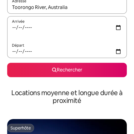
Adresse
Lorsque les résultats s'affichent, utilisez les flèches vers le hau
Arrivée
Départ
Rechercher
Locations moyenne et longue durée à
proximité
Superhôte
Superhôte