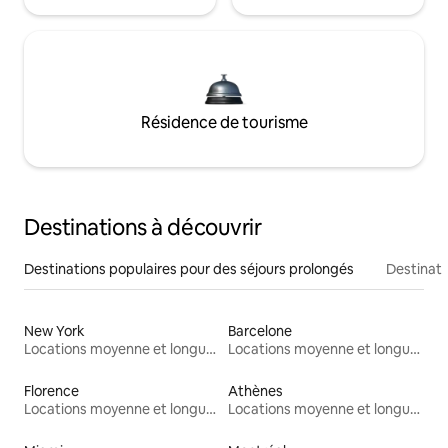
Résidence de tourisme
Destinations à découvrir
Destinations populaires pour des séjours prolongés
Destinati
New York
Barcelone
Locations moyenne et longue durée
Locations moyenne et longue durée
Florence
Athènes
Locations moyenne et longue durée
Locations moyenne et longue durée