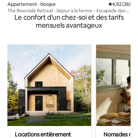
Appartement ⋅ Noojee
Évaluation mo
4,92 (26)
The Riverside Retreat · Séjour à la ferme – Escapade dans
Le confort d'un chez-soi et des tarifs
la nature
mensuels avantageux
Locations entièrement
Nomades num