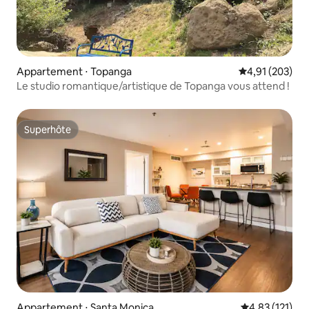
Appartement ⋅ Topanga
Évaluation moy
4,91 (203)
Le studio romantique/artistique de Topanga vous attend !
Superhôte
Superhôte
Appartement ⋅ Santa Monica
Évaluation moy
4,83 (121)