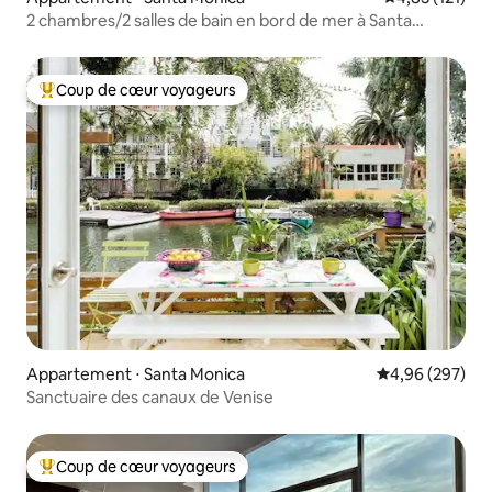
2 chambres/2 salles de bain en bord de mer à Santa
Monica | À distance de marche de la jetée
Coup de cœur voyageurs
Coups de cœur voyageurs les plus appréciés
Appartement ⋅ Santa Monica
Évaluation moy
4,96 (297)
Sanctuaire des canaux de Venise
Coup de cœur voyageurs
Coups de cœur voyageurs les plus appréciés