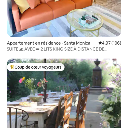
Appartement en résidence ⋅ Santa Monica
Évaluation moy
4,97 (106)
SUITE 🌊 AVEC👑 2 LITS KING SIZE À DISTANCE DE
MARCHE DE LA PLAGE, DE LA JETÉE, DE LA PROMENADE
Coup de cœur voyageurs
Coups de cœur voyageurs les plus appréciés