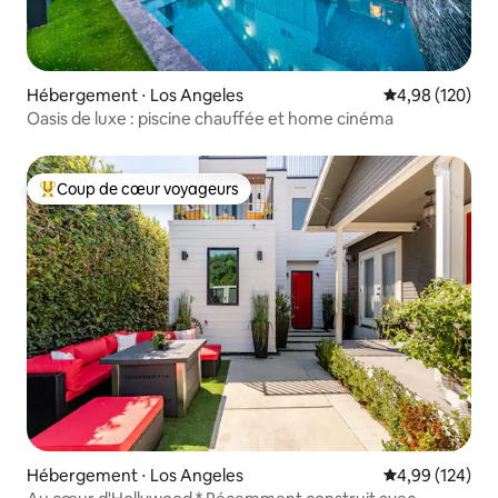
Hébergement ⋅ Los Angeles
Évaluation moy
4,98 (120)
Oasis de luxe : piscine chauffée et home cinéma
Coup de cœur voyageurs
Coups de cœur voyageurs les plus appréciés
Hébergement ⋅ Los Angeles
Évaluation moy
4,99 (124)