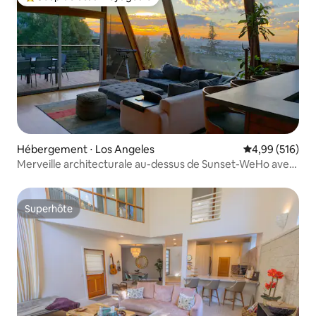
Coups de cœur voyageurs les plus appréciés
Hébergement ⋅ Los Angeles
Évaluation moy
4,99 (516)
Merveille architecturale au-dessus de Sunset-WeHo avec
vue
Superhôte
Superhôte