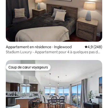
Appartement en résidence ⋅ Inglewood
Évaluation mo
4,9 (248)
Stadium Luxury - Appartement pour 4 à quelques pas de
SOFI
Coup de cœur voyageurs
Coup de cœur voyageurs