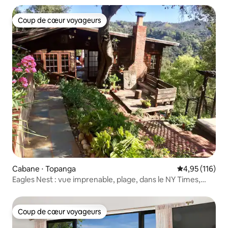
Coup de cœur voyageurs
Coup de cœur voyageurs
Cabane ⋅ Topanga
Évaluation moy
4,95 (116)
Eagles Nest : vue imprenable, plage, dans le NY Times,
Dwell
Coup de cœur voyageurs
Coup de cœur voyageurs