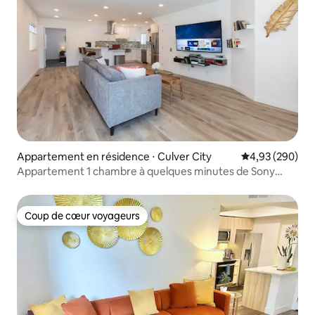
Appartement en résidence ⋅ Culver City
Évaluation moy
4,93 (290)
Appartement 1 chambre à quelques minutes de Sony
Pictures et Venice Canals
Coup de cœur voyageurs
Coup de cœur voyageurs