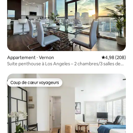
Appartement ⋅ Vernon
Évaluation moy
4,98 (208)
Suite penthouse à Los Angeles – 2 chambres/3 salles de
bain [piscine | panneau Hollywood]
Coup de cœur voyageurs
Coup de cœur voyageurs