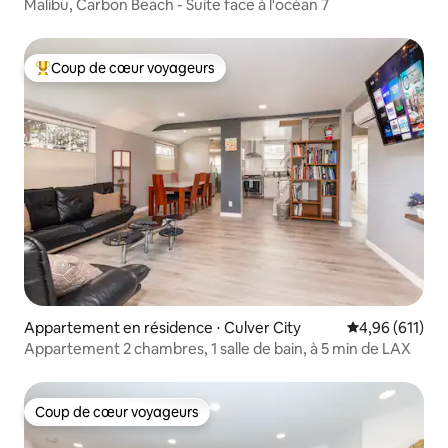
Malibu, Carbon Beach - Suite face à l'océan 7
Coup de cœur voyageurs
Coups de cœur voyageurs les plus appréciés
Appartement en résidence ⋅ Culver City
Évaluation moy
4,96 (611)
Appartement 2 chambres, 1 salle de bain, à 5 min de LAX
Coup de cœur voyageurs
Coup de cœur voyageurs