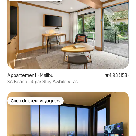
Appartement ⋅ Malibu
Évaluation moy
4,93 (158)
SA Beach #4 par Stay Awhile Villas
Coup de cœur voyageurs
Coup de cœur voyageurs