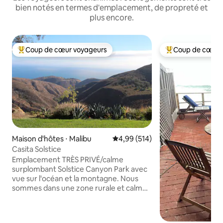
bien notés en termes d'emplacement, de propreté et
plus encore.
Coup de cœur voyageurs
Coup de cœur 
Coups de cœur voyageurs les plus appréciés
Coups de cœur vo
Maison d'hôtes ⋅ Malibu
Évaluation moyenne sur la base 
4,99 (514)
Casita Solstice
Emplacement TRÈS PRIVÉ/calme
surplombant Solstice Canyon Park avec
vue sur l'océan et la montagne. Nous
sommes dans une zone rurale et calme
à proximité de l'Université Pepperdine,
de Point Dume, de Zuma Beach, du
centre-ville, des restaurants et des