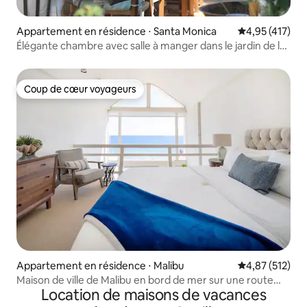
Appartement en résidence ⋅ Santa Monica
Évaluation moy
4,95 (417)
Élégante chambre avec salle à manger dans le jardin de la
cour
Coup de cœur voyageurs
Coup de cœur voyageurs
Appartement en résidence ⋅ Malibu
Évaluation moy
4,87 (512)
Maison de ville de Malibu en bord de mer sur une route
Location de maisons de vacances
calme