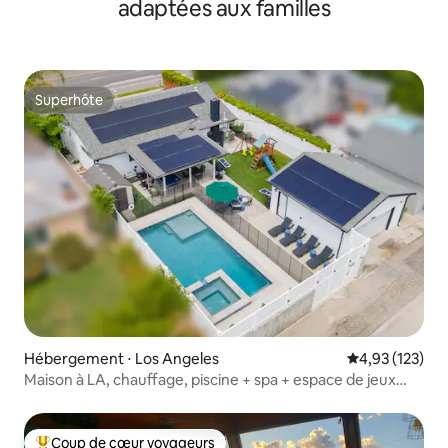
adaptées aux familles
Superhôte
Superhôte
Hébergement ⋅ Los Angeles
Évaluation moy
4,93 (123)
Maison à LA, chauffage, piscine + spa + espace de jeux
pour enfants, près de Malibu
Coup de cœur voyageurs