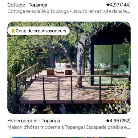
Cottage ⋅ Topanga
Évaluation moy
4,97 (144)
Cottage ensoleillé à Topanga - Jacuzzi et retraite dans le
canyon
Coup de cœur voyageurs
Coups de cœur voyageurs les plus appréciés
Hébergement ⋅ Topanga
Évaluation moy
4,96 (252)
Maison d'hôtes moderne à Topanga | Escapade paisible en
pleine nature