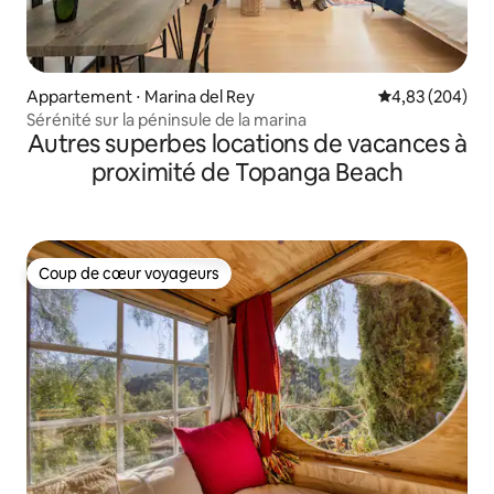
Appartement ⋅ Marina del Rey
Évaluation moy
4,83 (204)
Sérénité sur la péninsule de la marina
Autres superbes locations de vacances à
proximité de Topanga Beach
Coup de cœur voyageurs
Coup de cœur voyageurs