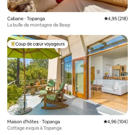
Cabane ⋅ Topanga
Évaluation moy
4,95 (218)
La bulle de montagne de Beep
Coup de cœur voyageurs
Coups de cœur voyageurs les plus appréciés
Maison d'hôtes ⋅ Topanga
Évaluation moy
4,96 (104)
Cottage exquis à Topanga