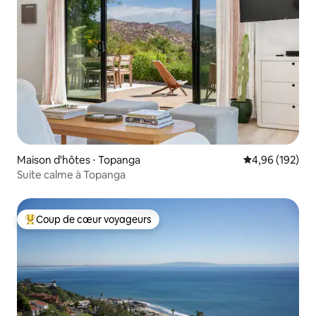
Maison d'hôtes ⋅ Topanga
Évaluation moy
4,96 (192)
Suite calme à Topanga
Coup de cœur voyageurs
Coups de cœur voyageurs les plus appréciés