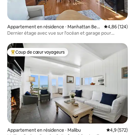
Appartement en résidence ⋅ Manhattan Beac
Évaluation moy
4,86 (124)
h
Dernier étage avec vue sur l'océan et garage pour
2 voitures à quelques pas de la plage
Coup de cœur voyageurs
Coups de cœur voyageurs les plus appréciés
Appartement en résidence ⋅ Malibu
Évaluation mo
4,9 (572)