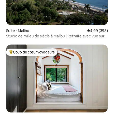
Suite ⋅ Malibu
Évaluation moy
4,99 (398)
Studio de milieu de siècle à Malibu | Retraite avec vue sur
l'océan
Coup de cœur voyageurs
Coups de cœur voyageurs les plus appréciés