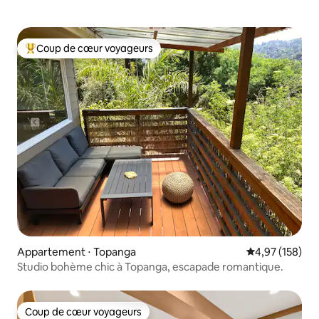
Coup de cœur voyageurs
Coups de cœur voyageurs les plus appréciés
Appartement ⋅ Topanga
Évaluation moy
4,97 (158)
Studio bohème chic à Topanga, escapade romantique.
Coup de cœur voyageurs
Coup de cœur voyageurs