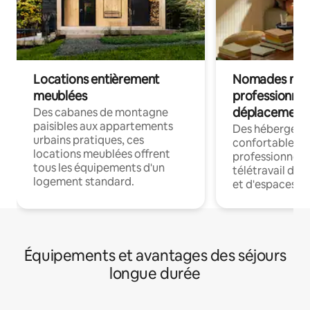
Locations entièrement
Nomades num
meublées
professionnel
déplacement
Des cabanes de montagne
paisibles aux appartements
Des hébergem
urbains pratiques, ces
confortables p
locations meublées offrent
professionnels
tous les équipements d'un
télétravail dis
logement standard.
et d'espaces de
Équipements et avantages des séjours
longue durée