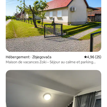
Hébergement ⋅ Zbjegovača
Évaluation mo
4,96 (25)
Maison de vacances Zoki – Séjour au calme et parking
gratuit