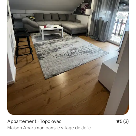
Appartement ⋅ Topolovac
Évaluatio
5 (3)
Maison Apartman dans le village de Jelic