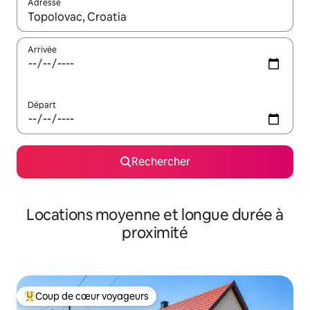
Adresse
Lorsque les résultats s'affichent, utilisez les flèches vers le hau
Arrivée
Départ
Rechercher
Locations moyenne et longue durée à
proximité
Coup de cœur voyageurs
Coups de cœur voyageurs les plus appréciés