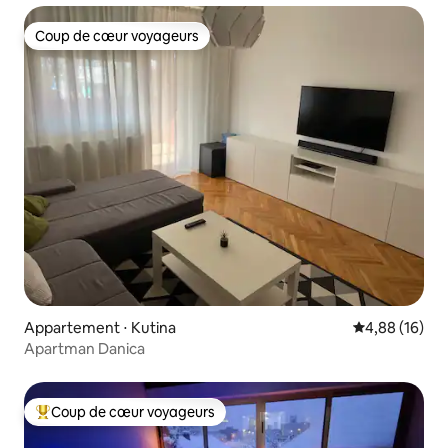
Coup de cœur voyageurs
Coup de cœur voyageurs
Appartement ⋅ Kutina
Évaluation mo
4,88 (16)
Apartman Danica
Coup de cœur voyageurs
Coups de cœur voyageurs les plus appréciés