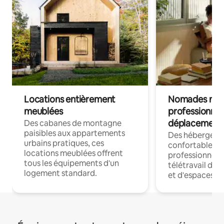
Locations entièrement
Nomades num
meublées
professionnel
déplacement
Des cabanes de montagne
paisibles aux appartements
Des hébergem
urbains pratiques, ces
confortables p
locations meublées offrent
professionnels
tous les équipements d'un
télétravail dis
logement standard.
et d'espaces de