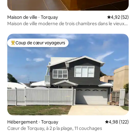
Maison de ville ⋅ Torquay
Évaluation mo
4,92 (52)
Maison de ville moderne de trois chambres dans le vieux
Torquay
Coup de cœur voyageurs
Coups de cœur voyageurs les plus appréciés
Hébergement ⋅ Torquay
Évaluation moy
4,98 (122)
Cœur de Torquay, à 2 p la plage, 11 couchages