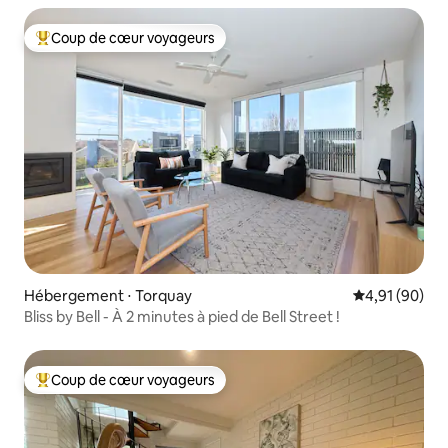
Coup de cœur voyageurs
Coups de cœur voyageurs les plus appréciés
Hébergement ⋅ Torquay
Évaluation mo
4,91 (90)
Bliss by Bell - À 2 minutes à pied de Bell Street !
Coup de cœur voyageurs
Coups de cœur voyageurs les plus appréciés