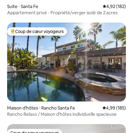
Suite ⋅ Santa Fe
Évaluation moy
4,92 (182)
Appartement privé - Propriété/verger isolé de 2 acres
Coup de cœur voyageurs
Coups de cœur voyageurs les plus appréciés
Maison d'hôtes ⋅ Rancho Santa Fe
Évaluation moy
4,99 (185)
Rancho Relaxo / Maison d'hôtes individuelle spacieuse