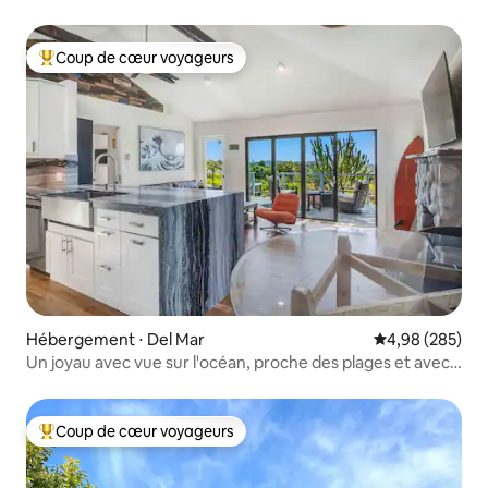
Coup de cœur voyageurs
Coups de cœur voyageurs les plus appréciés
Hébergement ⋅ Del Mar
Évaluation moy
4,98 (285)
Un joyau avec vue sur l'océan, proche des plages et avec
son propre jacuzzi
Coup de cœur voyageurs
Coups de cœur voyageurs les plus appréciés