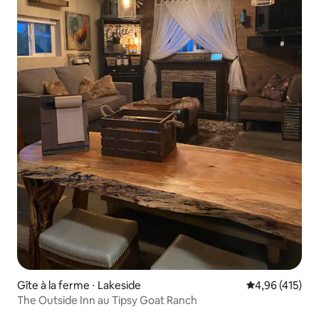
Gîte à la ferme ⋅ Lakeside
Évaluation moy
4,96 (415)
The Outside Inn au Tipsy Goat Ranch