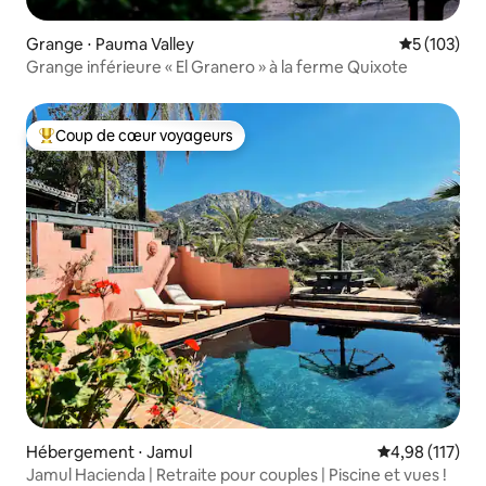
Grange ⋅ Pauma Valley
Évaluation 
5 (103)
Grange inférieure « El Granero » à la ferme Quixote
Coup de cœur voyageurs
Coups de cœur voyageurs les plus appréciés
Hébergement ⋅ Jamul
Évaluation moy
4,98 (117)
Jamul Hacienda | Retraite pour couples | Piscine et vues !