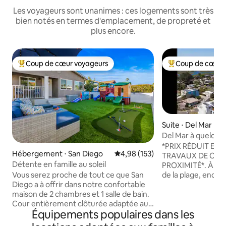
Les voyageurs sont unanimes : ces logements sont très
bien notés en termes d'emplacement, de propreté et
plus encore.
Coup de cœur voyageurs
Coup de cœur 
Coups de cœur voyageurs les plus appréciés
Coups de cœur vo
Suite ⋅ Del Mar
Del Mar à quelques
de Torrey Pines G
*PRIX RÉDUIT EN 
Hébergement ⋅ San Diego
Évaluation moyenne sur la base 
4,98 (153)
TRAVAUX DE CON
Détente en famille au soleil
PROXIMITÉ*. À seulement 1,2 km à pied
de la plage, encor
Vous serez proche de tout ce que San
restaurants. Les falaises de grès servent
Diego a à offrir dans notre confortable
de toile de fond à
maison de 2 chambres et 1 salle de bain.
et haut de gamme,
Cour entièrement clôturée adaptée aux
Équipements populaires dans les
des plus recherchés 
familles, avec aire de jeux, mini green de
de parking privée 
putting, jeux et espace salon. Lit bébé,