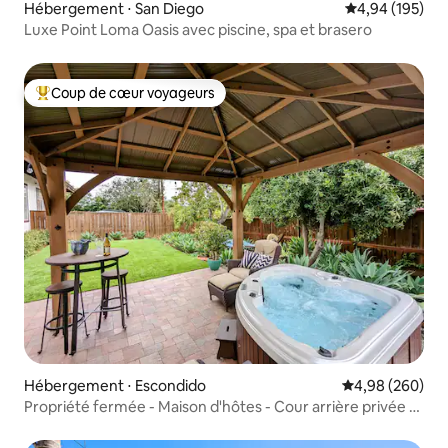
Hébergement ⋅ San Diego
Évaluation moy
4,94 (195)
Luxe Point Loma Oasis avec piscine, spa et brasero
Coup de cœur voyageurs
Coups de cœur voyageurs les plus appréciés
Hébergement ⋅ Escondido
Évaluation moy
4,98 (260)
Propriété fermée - Maison d'hôtes - Cour arrière privée -
Jacuzzi !