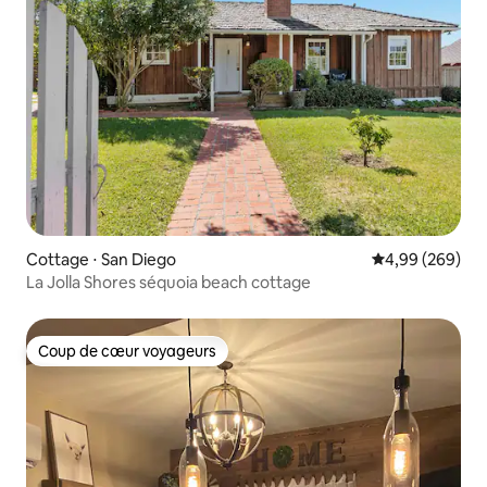
Cottage ⋅ San Diego
Évaluation moy
4,99 (269)
La Jolla Shores séquoia beach cottage
Coup de cœur voyageurs
Coup de cœur voyageurs