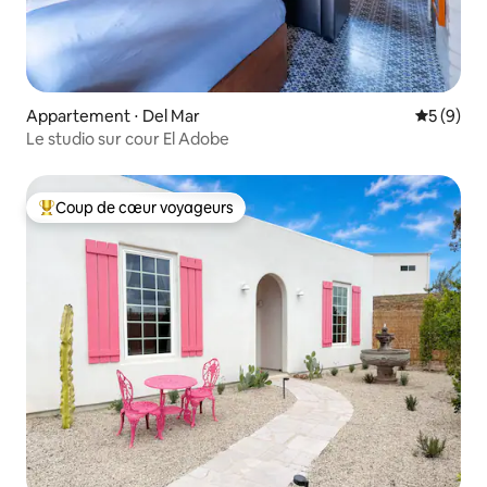
Appartement ⋅ Del Mar
Évaluatio
5 (9)
Le studio sur cour El Adobe
Coup de cœur voyageurs
Coups de cœur voyageurs les plus appréciés