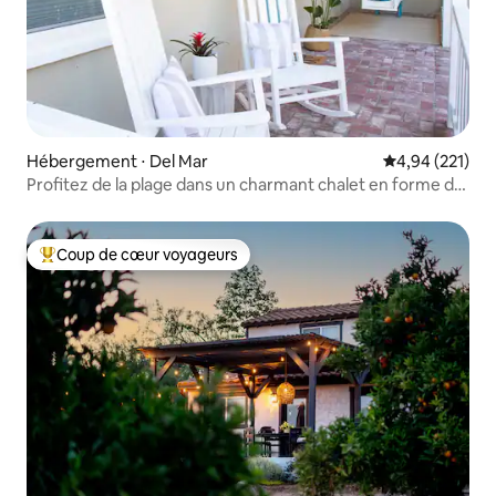
Hébergement ⋅ Del Mar
Évaluation moy
4,94 (221)
Profitez de la plage dans un charmant chalet en forme de
coquillage
Coup de cœur voyageurs
Coups de cœur voyageurs les plus appréciés