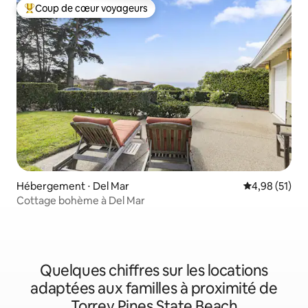
Coup de cœur voyageurs
Coups de cœur voyageurs les plus appréciés
Hébergement ⋅ Del Mar
Évaluation mo
4,98 (51)
Cottage bohème à Del Mar
Quelques chiffres sur les locations
adaptées aux familles à proximité de
Torrey Pines State Beach