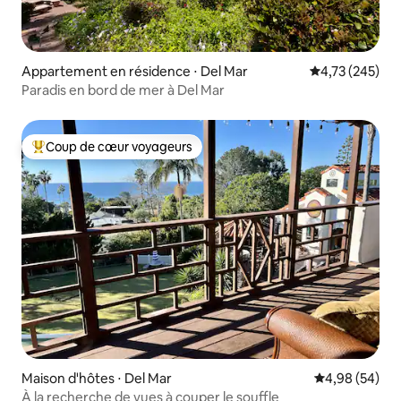
Appartement en résidence ⋅ Del Mar
Évaluation moy
4,73 (245)
Paradis en bord de mer à Del Mar
Coup de cœur voyageurs
Coups de cœur voyageurs les plus appréciés
Maison d'hôtes ⋅ Del Mar
Évaluation mo
4,98 (54)
À la recherche de vues à couper le souffle