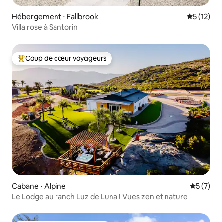
Hébergement ⋅ Fallbrook
Évaluation
5 (12)
Villa rose à Santorin
Coup de cœur voyageurs
Coups de cœur voyageurs les plus appréciés
Cabane ⋅ Alpine
Évaluatio
5 (7)
Le Lodge au ranch Luz de Luna ! Vues zen et nature