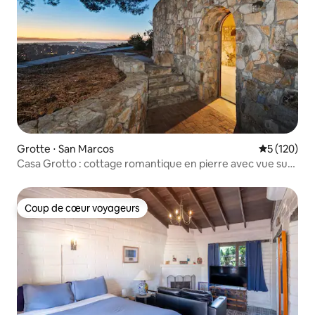
Grotte ⋅ San Marcos
Évaluation 
5 (120)
Casa Grotto : cottage romantique en pierre avec vue sur
l'océan
Coup de cœur voyageurs
Coup de cœur voyageurs