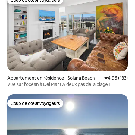
Coup de cœur voyageurs
Coup de cœur voyageurs
Appartement en résidence ⋅ Solana Beach
Évaluation moy
4,96 (133)
Vue sur l'océan à Del Mar ! À deux pas de la plage !
Coup de cœur voyageurs
Coup de cœur voyageurs