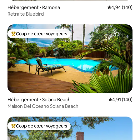
Hébergement ⋅ Ramona
Évaluation moy
4,94 (140)
Retraite Bluebird
Coup de cœur voyageurs
Coups de cœur voyageurs les plus appréciés
Hébergement ⋅ Solana Beach
Évaluation moy
4,91 (140)
Maison Del Oceano Solana Beach
Coup de cœur voyageurs
Coups de cœur voyageurs les plus appréciés