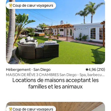
Coup de cœur voyageurs
Coups de cœur voyageurs les plus appréciés
Hébergement ⋅ San Diego
Évaluation moy
4,96 (210)
MAISON DE RÊVE 3 CHAMBRES San Diego - Spa, barbecue,
Locations de maisons acceptant les
salle de jeux
familles et les animaux
Coup de cœur voyageurs