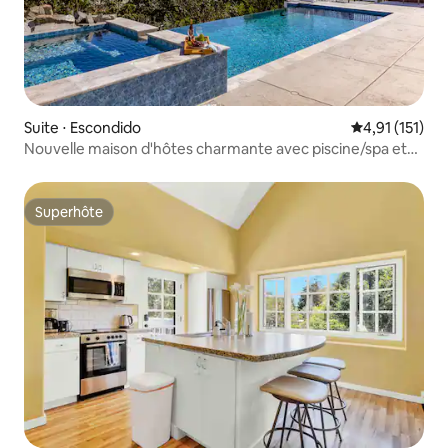
Suite ⋅ Escondido
Évaluation mo
4,91 (151)
Nouvelle maison d'hôtes charmante avec piscine/spa et
vue !
Superhôte
Superhôte