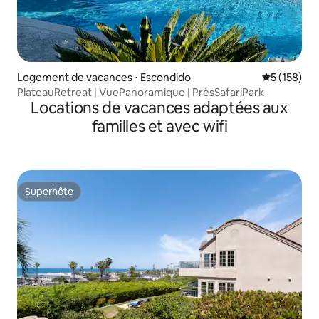
Logement de vacances ⋅ Escondido
Évaluation 
5 (158)
PlateauRetreat | VuePanoramique | PrèsSafariPark
Locations de vacances adaptées aux
familles et avec wifi
Superhôte
Superhôte