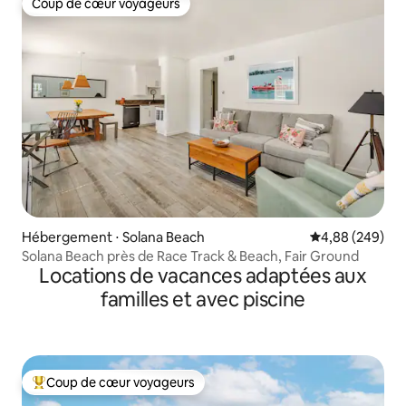
Coup de cœur voyageurs
Coup de cœur voyageurs
Hébergement ⋅ Solana Beach
Évaluation moy
4,88 (249)
Solana Beach près de Race Track & Beach, Fair Ground
Locations de vacances adaptées aux
familles et avec piscine
Coup de cœur voyageurs
Coups de cœur voyageurs les plus appréciés