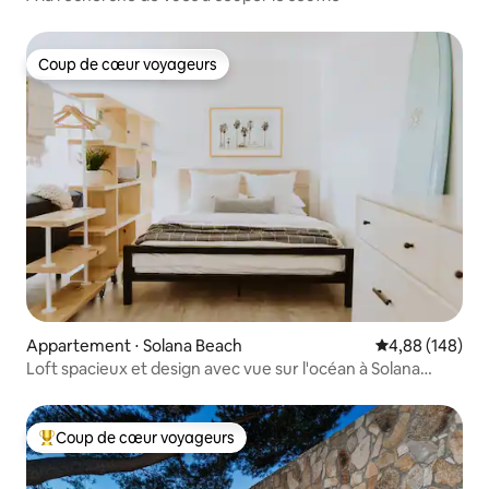
Coup de cœur voyageurs
Coup de cœur voyageurs
Appartement ⋅ Solana Beach
Évaluation moy
4,88 (148)
Loft spacieux et design avec vue sur l'océan à Solana
Beach !
Coup de cœur voyageurs
Coups de cœur voyageurs les plus appréciés