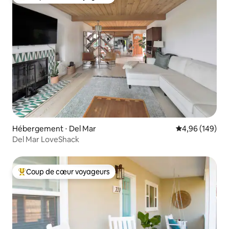
Coups de cœur voyageurs les plus appréciés
Hébergement ⋅ Del Mar
Évaluation moy
4,96 (149)
Del Mar LoveShack
Coup de cœur voyageurs
Coups de cœur voyageurs les plus appréciés