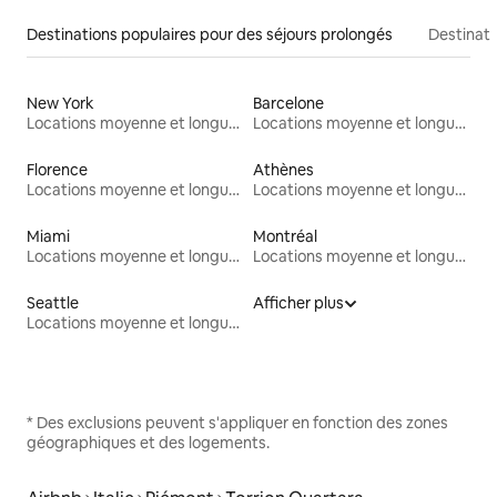
Destinations populaires pour des séjours prolongés
Destinati
New York
Barcelone
Locations moyenne et longue durée
Locations moyenne et longue durée
Florence
Athènes
Locations moyenne et longue durée
Locations moyenne et longue durée
Miami
Montréal
Locations moyenne et longue durée
Locations moyenne et longue durée
Seattle
Afficher plus
Locations moyenne et longue durée
* Des exclusions peuvent s'appliquer en fonction des zones
géographiques et des logements.