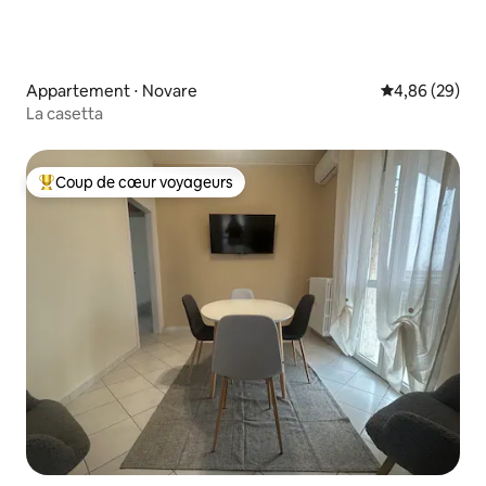
Appartement ⋅ Novare
Évaluation mo
4,86 (29)
La casetta
Coup de cœur voyageurs
Coups de cœur voyageurs les plus appréciés