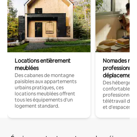
Locations entièrement
Nomades num
meublées
professionnel
déplacement
Des cabanes de montagne
paisibles aux appartements
Des hébergem
urbains pratiques, ces
confortables p
locations meublées offrent
professionnels
tous les équipements d'un
télétravail dis
logement standard.
et d'espaces de