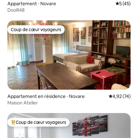
Appartement ⋅ Novare
Évaluation
5 (45)
DooR48
Coup de cœur voyageurs
Coup de cœur voyageurs
Appartement en résidence ⋅ Novare
Évaluation mo
4,92 (74)
Maison Atelier
Coup de cœur voyageurs
Coups de cœur voyageurs les plus appréciés