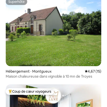
Superhôte
Superhôte
Hébergement ⋅ Montgueux
Évaluation mo
4,67 (15)
Maison chaleureuse dans vignoble à 10 mn de Troyes
Coup de cœur voyageurs
Coups de cœur voyageurs les plus appréciés