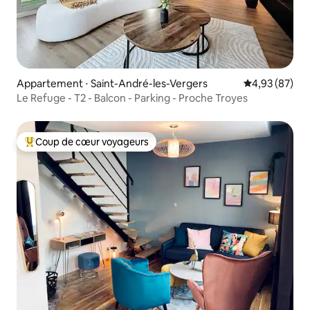
Appartement ⋅ Saint-André-les-Vergers
Évaluation mo
4,93 (87)
Le Refuge - T2 - Balcon - Parking - Proche Troyes
Coup de cœur voyageurs
Coups de cœur voyageurs les plus appréciés