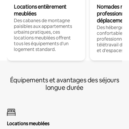
Locations entièrement
Nomades num
meublées
professionnel
déplacement
Des cabanes de montagne
paisibles aux appartements
Des hébergem
urbains pratiques, ces
confortables p
locations meublées offrent
professionnels
tous les équipements d'un
télétravail dis
logement standard.
et d'espaces de
Équipements et avantages des séjours
longue durée
Locations meublées