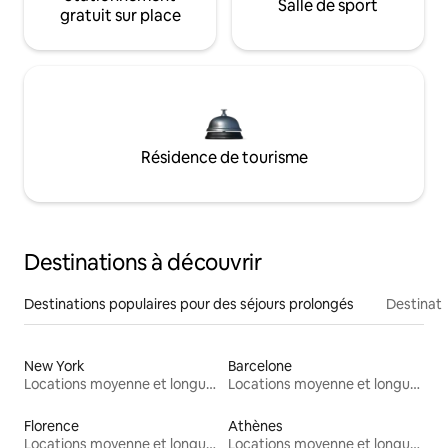
Salle de sport
gratuit sur place
Résidence de tourisme
Destinations à découvrir
Destinations populaires pour des séjours prolongés
Destinati
New York
Barcelone
Locations moyenne et longue durée
Locations moyenne et longue durée
Florence
Athènes
Locations moyenne et longue durée
Locations moyenne et longue durée