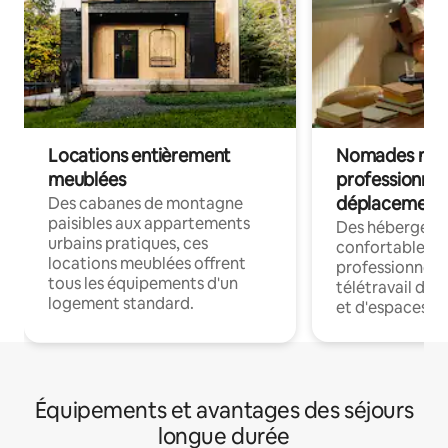
Locations entièrement
Nomades num
meublées
professionnel
déplacement
Des cabanes de montagne
paisibles aux appartements
Des hébergem
urbains pratiques, ces
confortables p
locations meublées offrent
professionnels
tous les équipements d'un
télétravail dis
logement standard.
et d'espaces de
Équipements et avantages des séjours
longue durée