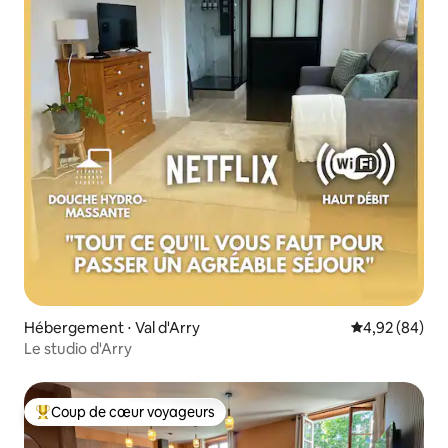
Hébergement ⋅ Val d'Arry
Évaluation mo
4,92 (84)
Le studio d'Arry
Coup de cœur voyageurs
Coups de cœur voyageurs les plus appréciés