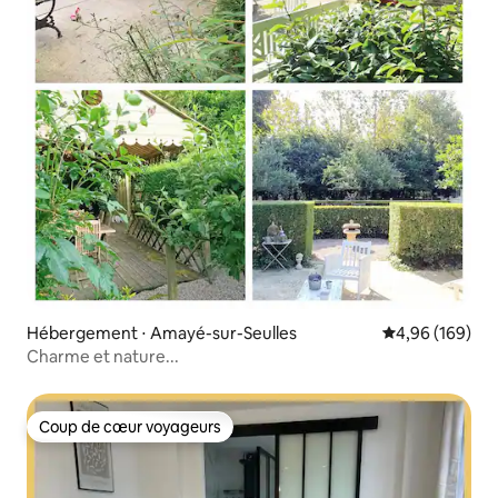
Hébergement ⋅ Amayé-sur-Seulles
Évaluation moy
4,96 (169)
Charme et nature...
Coup de cœur voyageurs
Coup de cœur voyageurs