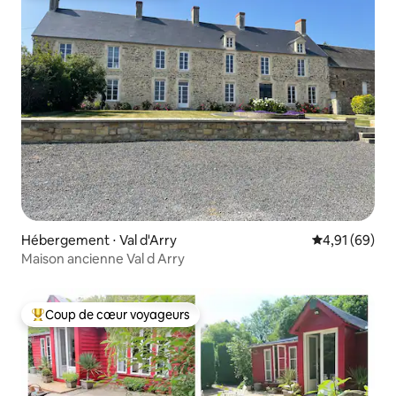
Hébergement ⋅ Val d'Arry
Évaluation mo
4,91 (69)
Maison ancienne Val d Arry
Coup de cœur voyageurs
Coups de cœur voyageurs les plus appréciés