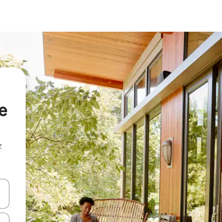
e
z
hes vers le haut et vers le bas pour les parcourir ou en appuyant et en fai