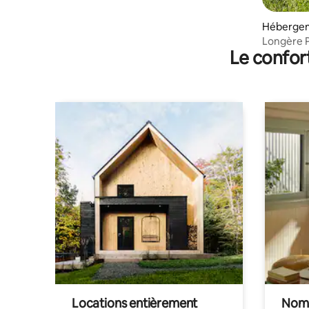
Héberge
Longère P
Le confor
de Morta
Locations entièrement
Noma