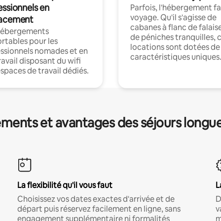
essionnels en
Parfois, l'hébergement fai
voyage. Qu'il s'agisse de
acement
cabanes à flanc de falais
hébergements
de péniches tranquilles, 
rtables pour les
locations sont dotées de
ssionnels nomades et en
caractéristiques uniques
ravail disposant du wifi
espaces de travail dédiés.
ments et avantages des séjours longu
La flexibilité qu'il vous faut
L
Choisissez vos dates exactes d'arrivée et de
D
départ puis réservez facilement en ligne, sans
v
engagement supplémentaire ni formalités
m