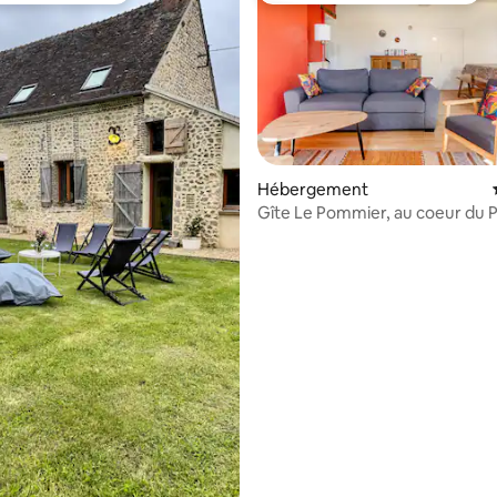
r la base de 37 commentaires : 4,97 sur 5
Hébergement
Gîte Le Pommier, au coeur du 