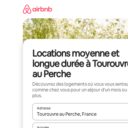
Aller
directement
au
contenu
Locations moyenne et
longue durée à Tourouvr
au Perche
Découvrez des logements où vous vous sente
comme chez vous pour un séjour d'un mois ou
plus.
Adresse
Lorsque les résultats s'affichent, utilisez les flèc
Arrivée