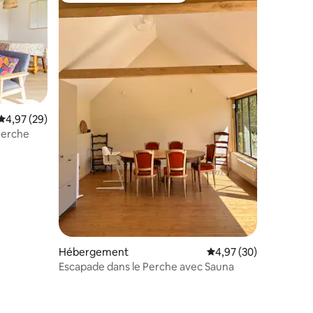
Évaluation moyenne sur la base de 29 commentaires : 4,97 sur 5
4,97 (29)
Perche
Hébergement
Évaluation moyenne su
4,97 (30)
Escapade dans le Perche avec Sauna