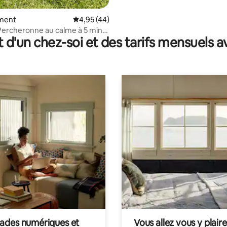
ment
Évaluation moyenne sur la base de 44 comme
4,95 (44)
ercheronne au calme à 5 min
t d'un chez-soi et des tarifs mensuels 
gne
des numériques et
Vous allez vous y plaire