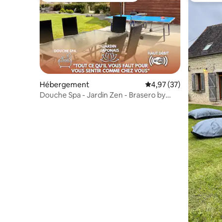
Hébergement
Évaluation moyenne su
4,97 (37)
Douche Spa - Jardin Zen - Brasero by
Maison B&B