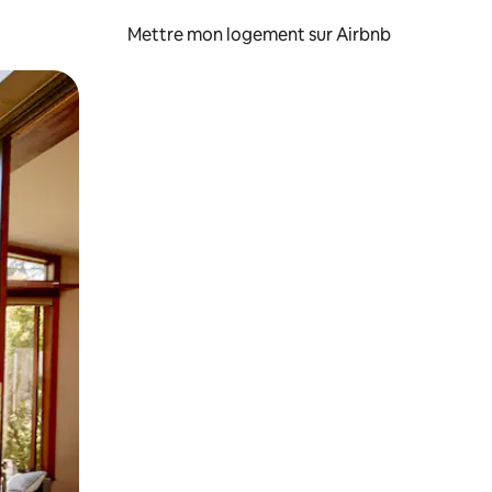
Mettre mon logement sur Airbnb
sant glisser.