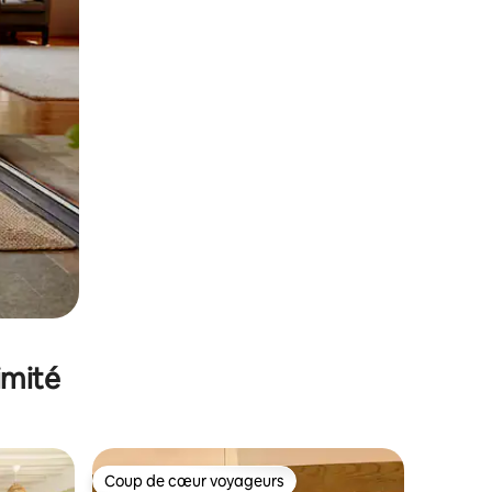
imité
Coup de cœur voyageurs
lus appréciés
Coup de cœur voyageurs