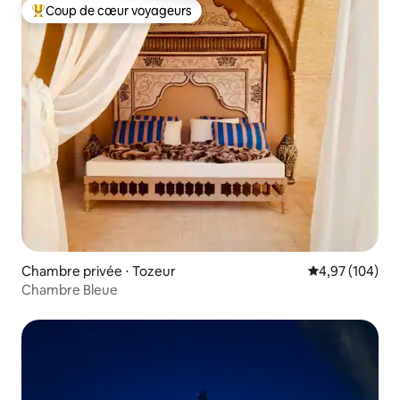
Coup de cœur voyageurs
Coups de cœur voyageurs les plus appréciés
Chambre privée ⋅ Tozeur
Évaluation moy
4,97 (104)
Chambre Bleue