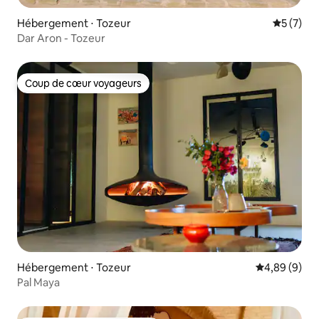
Hébergement ⋅ Tozeur
Évaluatio
5 (7)
Dar Aron - Tozeur
Coup de cœur voyageurs
Coup de cœur voyageurs
Hébergement ⋅ Tozeur
Évaluation m
4,89 (9)
Pal Maya