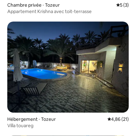
Chambre privée ⋅ Tozeur
Évaluatio
5 (3)
Appartement Krishna avec toit-terrasse
Hébergement ⋅ Tozeur
Évaluation mo
4,86 (21)
Villa touareg