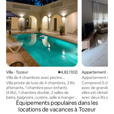
Villa ⋅ Tozeur
Évaluation moyenne sur la base 
4,82 (102)
Appartement ⋅ To
Villa de 4 chambres avec piscine
Appartement mode
(logement entier)
de Dar Cherait
Villa privée de luxe de 4 chambres, 2 lits
Comprend 3 cham
attenants, 1 chambre pour enfants
avec de grands lits
(4 lits), 1 chambre double, 2 salles de
elles est climatisé
bains, baignoire, cuisine, salle à manger,
avec deux lits sim
Équipements populaires dans les
2 salons, piscine, buanderie, réception et
entièrement équip
terrasse panoramique, parking,
confortable avec u
locations de vacances à Tozeur
climatisation, télévision, entièrement
18 000 BTU qui per