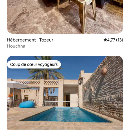
Hébergement ⋅ Tozeur
Évaluation mo
4,77 (13)
Houchna
Coup de cœur voyageurs
Coup de cœur voyageurs