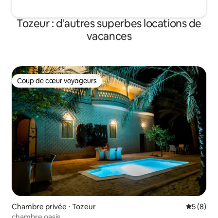
Tozeur : d'autres superbes locations de
vacances
Coup de cœur voyageurs
Coup de cœur voyageurs
Chambre privée ⋅ Tozeur
Évaluatio
5 (8)
chambre oasis