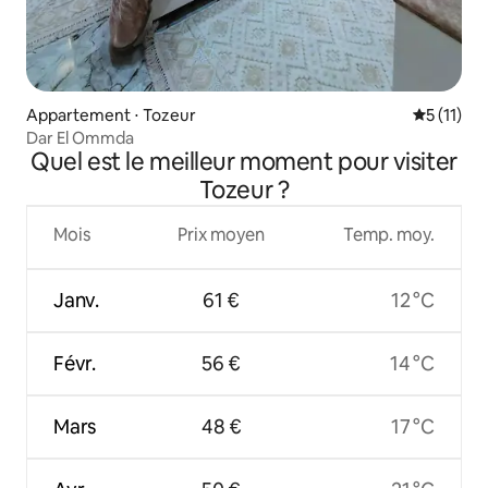
Appartement ⋅ Tozeur
Évaluatio
5 (11)
Dar El Ommda
Quel est le meilleur moment pour visiter
Tozeur ?
Mois
Prix moyen
Temp. moy.
Janv.
61 €
12 °C
Févr.
56 €
14 °C
Mars
48 €
17 °C