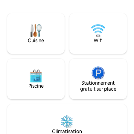
équipée, extincteur, détecteur de
de chauffer les 60
fumée, vidéosurveillance, sécurité, lit
deux radiateurs à 
bébé, villa entière paisible et calme au
vue sur l'oasis et
milieu des palmiers, à 5 minutes du
pour faire des ba
centre-ville et de l'hôpital, à 15 minutes
bains de soleil. Ép
de l'aéroport, toutes les chambres sont
de l'Hotel Plaza, 
meublées et équipées de télévision,
Cheraït et à 4 min
Cuisine
Wifi
climatisation, serviettes, draps, etc.
El Ain. Idéal pour l
endroit idéal pour se détendre dans la
voyageurs !
nature.
Stationnement
Piscine
gratuit sur place
Climatisation