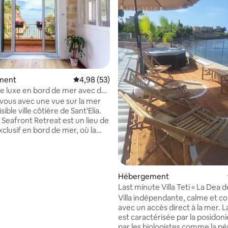
ment
Évaluation moyenne sur la base de 53 commen
4,98 (53)
de luxe en bord de mer avec des
renables
-vous avec une vue sur la mer
sible ville côtière de Sant'Elia.
 Seafront Retreat est un lieu de
xclusif en bord de mer, où la
née fait partie intégrante de
jour. Commencez votre matinée
tit-déjeuner sur un balcon privé
ur l'eau, passez vos journées à
 sur la base de 17 commentaires : 5 sur 5
Hébergement
es criques aux eaux cristallines
Last minute Villa Teti « La Dea 
s pas et profitez de couchers
Villa indépendante, calme et c
inoubliables se reflétant sur la
avec un accès direct à la mer. L
est caractérisée par la posidoni
nt : c'est une expérience au
par les biologistes comme la pé
ng sur la côte sicilienne.