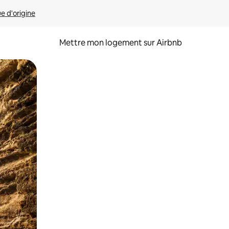
ue d'origine
Mettre mon logement sur Airbnb
sant glisser.