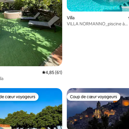
Villa
VILLA NORMANNO_piscine à
débordement_
r la base de 23 commentaires : 4,83 sur 5
Évaluation moyenne sur la base de 61 comme
4,85 (61)
da
de cœur voyageurs
Coup de cœur voyageurs
 cœur voyageurs les plus appréciés
Coup de cœur voyageurs