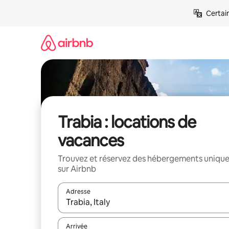
Aller
Certai
directement
au
contenu
Trabia : locations de
vacances
Trouvez et réservez des hébergements uniqu
sur Airbnb
Adresse
Lorsque les résultats s'affichent, utilisez les flèc
Arrivée