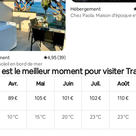
Hébergement
É
Chez Paola. Maison d'époque e
 la base de 56 commentaires : 4,98 sur 5
grande valeur.
ment
Évaluation moyenne sur la base de 39 commen
4,95 (39)
soleil en bord de mer
 est le meilleur moment pour visiter Tra
Avr.
Mai
Juin
Juil.
Août
89 €
105 €
101 €
102 €
110 €
10 °C
15 °C
20 °C
23 °C
23 °C