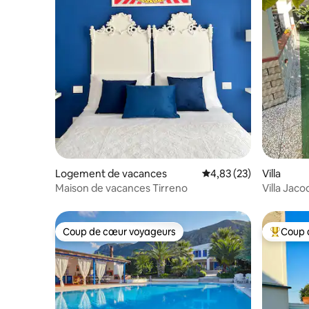
Logement de vacances
Évaluation moyenne su
4,83 (23)
Villa
Maison de vacances Tirreno
Villa Jaco
Coup de cœur voyageurs
Coup 
Coup de cœur voyageurs
Coups de