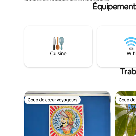
Équipements 
chambres sont climatisées, il y a une
télévision intelligente, un lave-vaisselle,
une machine à laver, un four, un micro-
ondes, une machine à café et une
bouilloire. Les lits ont des matelas et des
oreillers en latex et de grandes armoires
équipées de coffres-forts. Dans les
espaces extérieurs, il y a des tables, des
chaises, des canapés barbecue et un
Cuisine
Wifi
parking avec une borne de recharge
pour voitures électriques.
Trab
Coup de cœur voyageurs
Coup de
Coup de cœur voyageurs
Coup de