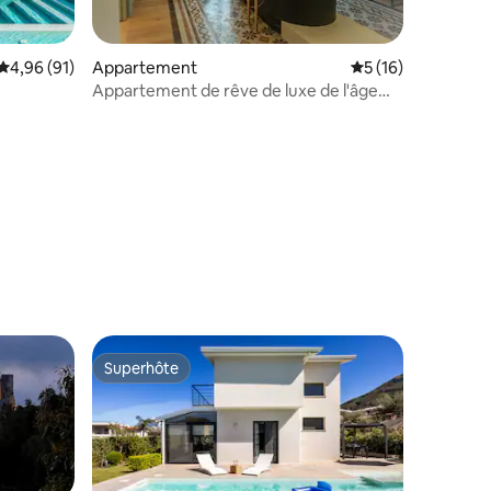
Évaluation moyenne sur la base de 91 commentaires : 4,96 sur 5
4,96 (91)
Appartement
Évaluation moyenne
5 (16)
Appartement de rêve de luxe de l'âge
d'or dans le centre historique
ntaires : 4,85 sur 5
Superhôte
Superhôte