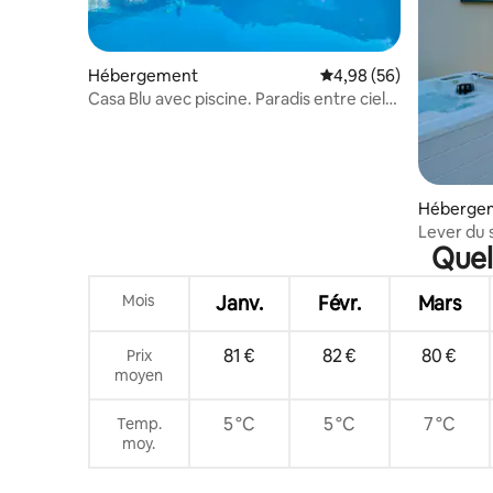
Hébergement
Évaluation moyenne sur
4,98 (56)
Casa Blu avec piscine. Paradis entre ciel
et mer
Héberge
Lever du 
Quel
Mois
Janv.
Févr.
Mars
81 €
82 €
80 €
Prix
moyen
5 °C
5 °C
7 °C
Temp.
moy.