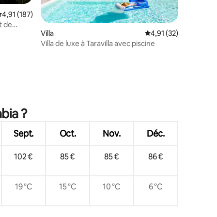
valuation moyenne sur la base de 187 commentaires : 4,91 sur 5
4,91 (187)
t de
Villa
Évaluation moyenne su
4,91 (32)
Villa de luxe à Taravilla avec piscine
taires : 4,95 sur 5
bia ?
Sept.
Oct.
Nov.
Déc.
102 €
85 €
85 €
86 €
19 °C
15 °C
10 °C
6 °C