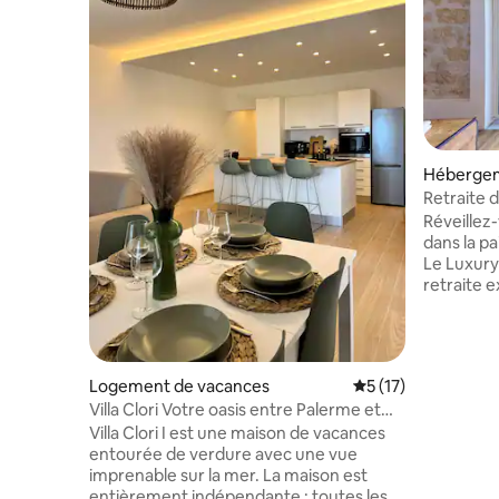
Héberge
Retraite 
vues imp
Réveillez
dans la pai
Le Luxury
retraite e
Méditerra
votre sé
par un pe
donnant s
Logement de vacances
Évaluation moyenne
5 (17)
explorer l
Villa Clori Votre oasis entre Palerme et
à quelque
Cefalù
Villa Clori I est une maison de vacances
de soleil 
entourée de verdure avec une vue
mer. C'est bien plus qu'un simple
imprenable sur la mer. La maison est
hébergeme
entièrement indépendante : toutes les
premier ra