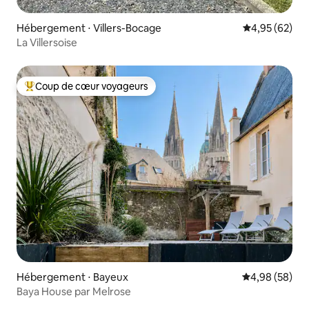
Hébergement ⋅ Villers-Bocage
Évaluation mo
4,95 (62)
La Villersoise
Coup de cœur voyageurs
Coups de cœur voyageurs les plus appréciés
Hébergement ⋅ Bayeux
Évaluation mo
4,98 (58)
Baya House par Melrose