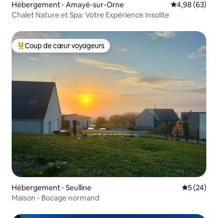
Hébergement ⋅ Amayé-sur-Orne
Évaluation mo
4,98 (63)
Chalet Nature et Spa: Votre Expérience Insolite
Coup de cœur voyageurs
Coups de cœur voyageurs les plus appréciés
Hébergement ⋅ Seulline
Évaluation
5 (24)
Maison - Bocage normand