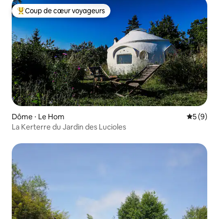
Coup de cœur voyageurs
Coups de cœur voyageurs les plus appréciés
Dôme ⋅ Le Hom
Évaluatio
5 (9)
La Kerterre du Jardin des Lucioles