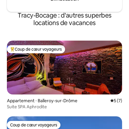
Tracy-Bocage : d'autres superbes
locations de vacances
Coup de cœur voyageurs
Coups de cœur voyageurs les plus appréciés
Appartement ⋅ Balleroy-sur-Drôme
Évaluatio
5 (7)
Suite SPA Aphrodite
Coup de cœur voyageurs
Coup de cœur voyageurs