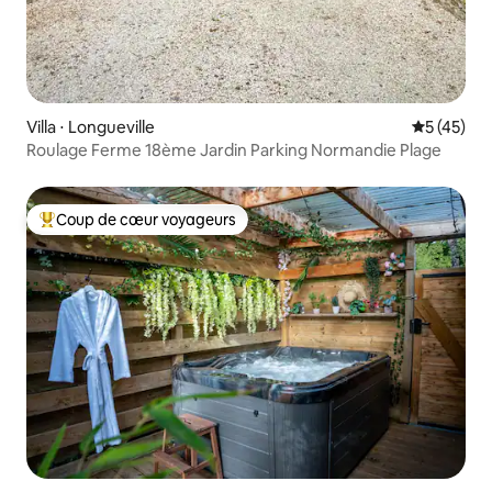
Villa ⋅ Longueville
Évaluation
5 (45)
Roulage Ferme 18ème Jardin Parking Normandie Plage
Coup de cœur voyageurs
Coups de cœur voyageurs les plus appréciés