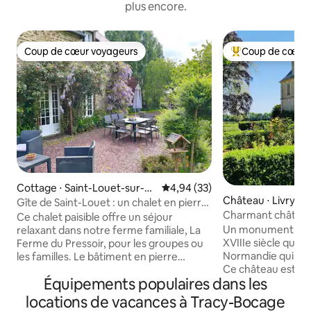
plus encore.
Coup de cœur voyageurs
Coup de cœur 
Coup de cœur voyageurs
Coups de cœur vo
Cottage ⋅ Saint-Louet-sur-Se
Évaluation moyenne sur la base
4,94 (33)
Château ⋅ Livry, C
ulles
Gîte de Saint-Louet : un chalet en pierre
Charmant château 
dans une ferme
Ce chalet paisible offre un séjour
Monument histor
Un monument hist
relaxant dans notre ferme familiale, La
XVIIIe siècle qui a 
Ferme du Pressoir, pour les groupes ou
Normandie qui a fai
les familles. Le bâtiment en pierre
Ce château est r
d'origine est un ancien enclos à
Équipements populaires dans les
conservé et poss
moutons, magnifiquement rénové en
Le domaine est pa
un chalet de 3 chambres pouvant
locations de vacances à Tracy-Bocage
famille ou deux (l
accueillir jusqu'à 9 personnes. C'est un