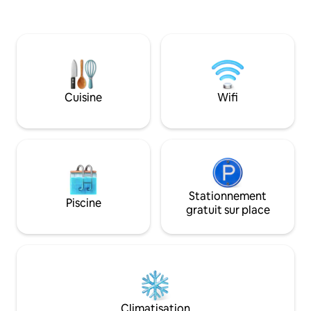
confortablement ac
point de départ idéal pour explorer la
12 personnes). Idé
Normandie : passez vos journées à
souhaitent la paix 
visiter les plages du jour J et les sites de
Pour plus de photo
la Seconde Guerre mondiale, Bayeux,
@chateaulivry et 
Caen, le Mont Saint-Michel... puis
proximité pour vis
retournez à la tranquillité de la ferme et
St Michel, Deauville
du jardin rempli de chants d'oiseaux...
Cuisine
Wifi
plages du jour J.
Stationnement
Piscine
gratuit sur place
Climatisation