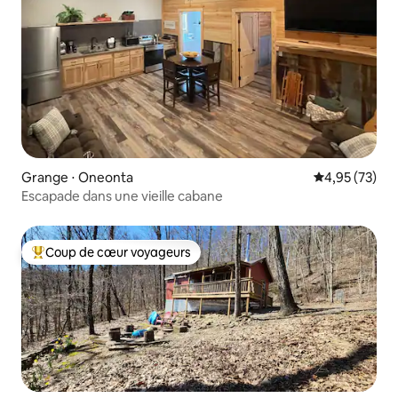
Grange ⋅ Oneonta
Évaluation mo
4,95 (73)
Escapade dans une vieille cabane
Coup de cœur voyageurs
Coups de cœur voyageurs les plus appréciés