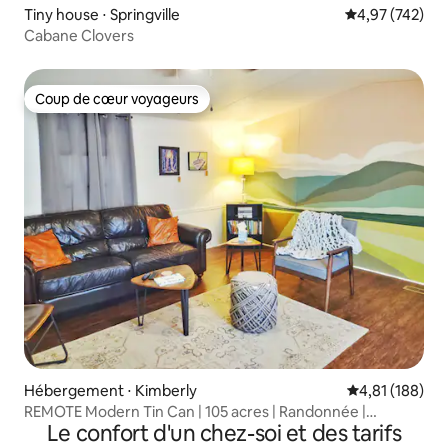
Tiny house ⋅ Springville
Évaluation moy
4,97 (742)
Cabane Clovers
Coup de cœur voyageurs
Coup de cœur voyageurs
Hébergement ⋅ Kimberly
Évaluation moy
4,81 (188)
REMOTE Modern Tin Can | 105 acres | Randonnée |
Le confort d'un chez-soi et des tarifs
✓Animaux de compagnie