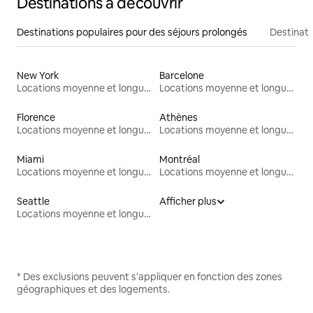
Destinations à découvrir
Destinations populaires pour des séjours prolongés
Destinati
New York
Barcelone
Locations moyenne et longue durée
Locations moyenne et longue durée
Florence
Athènes
Locations moyenne et longue durée
Locations moyenne et longue durée
Miami
Montréal
Locations moyenne et longue durée
Locations moyenne et longue durée
Seattle
Afficher plus
Locations moyenne et longue durée
* Des exclusions peuvent s'appliquer en fonction des zones
géographiques et des logements.