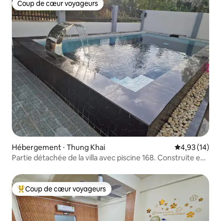
Coup de cœur voyageurs
Coup de cœur voyageurs
Hébergement ⋅ Thung Khai
Évaluation mo
4,93 (14)
Partie détachée de la villa avec piscine 168. Construite en
2023.
Coup de cœur voyageurs
Coups de cœur voyageurs les plus appréciés