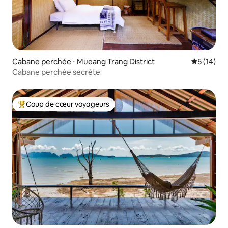
Cabane perchée ⋅ Mueang Trang District
Évaluation
5 (14)
Cabane perchée secrète
Coup de cœur voyageurs
Coups de cœur voyageurs les plus appréciés