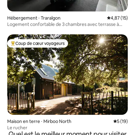
Hébergement ⋅ Traralgon
Évaluation mo
4,87 (15)
Logement confortable de 3 chambres avec terrasse à
Traralgon
Coup de cœur voyageurs
Coups de cœur voyageurs les plus appréciés
Maison en terre ⋅ Mirboo North
Évaluation
5 (19)
Le rucher
Quel est le meilleur moment pour visiter