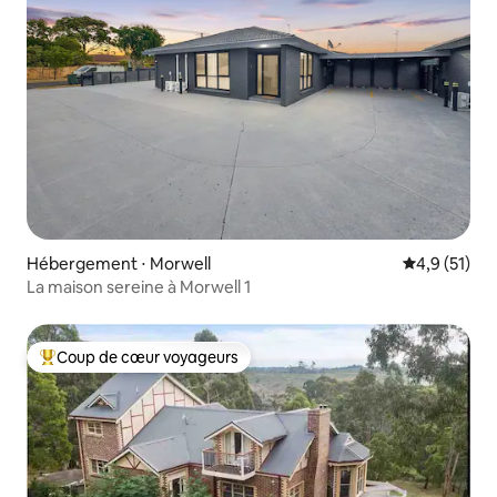
Hébergement ⋅ Morwell
Évaluation m
4,9 (51)
La maison sereine à Morwell 1
Coup de cœur voyageurs
Coups de cœur voyageurs les plus appréciés