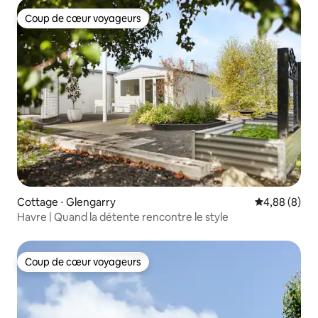
Coup de cœur voyageurs
Coup de cœur voyageurs
Cottage ⋅ Glengarry
Évaluation m
4,88 (8)
Havre | Quand la détente rencontre le style
Coup de cœur voyageurs
Coup de cœur voyageurs