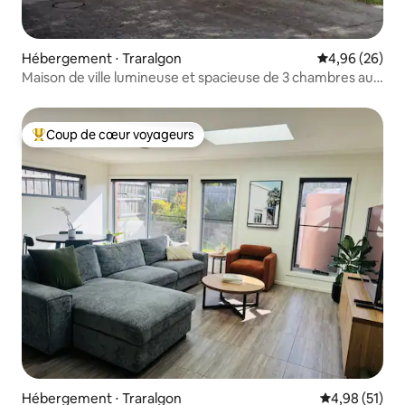
Hébergement ⋅ Traralgon
Évaluation mo
4,96 (26)
Maison de ville lumineuse et spacieuse de 3 chambres au
CBD
Coup de cœur voyageurs
Coups de cœur voyageurs les plus appréciés
Hébergement ⋅ Traralgon
Évaluation mo
4,98 (51)