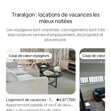
Traralgon : locations de vacances les
mieux notées
Les voyageurs sont unanimes : ces logements sont très
bien notés en termes d'emplacement, de propreté et
plus encore.
Coup de cœur voyageurs
Coup de cœur vo
Coup de cœur voyageurs
Coup de cœur vo
Logement de vacances ⋅ Tra
Évaluation moyenne sur la base 
4,87 (159)
ralgon
Appartement paisible et neuf de deux
chambres à Traralgon
Allez-y doucement lors de cette