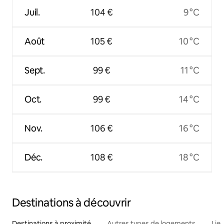
Juil.
104 €
9 °C
Août
105 €
10 °C
Sept.
99 €
11 °C
Oct.
99 €
14 °C
Nov.
106 €
16 °C
Déc.
108 €
18 °C
Destinations à découvrir
Destinations à proximité
Autres types de logements
Lie