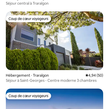
Séjour central à Traralgon
Coup de cœur voyageurs
Coup de cœur voyageurs
Hébergement ⋅ Traralgon
Évaluation mo
4,94 (50)
Séjour à Saint-Georges - Centre moderne 3 chambres
Coup de cœur voyageurs
Coup de cœur voyageurs