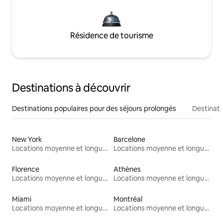
Résidence de tourisme
Destinations à découvrir
Destinations populaires pour des séjours prolongés
Destinati
New York
Barcelone
Locations moyenne et longue durée
Locations moyenne et longue durée
Florence
Athènes
Locations moyenne et longue durée
Locations moyenne et longue durée
Miami
Montréal
Locations moyenne et longue durée
Locations moyenne et longue durée