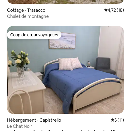
Cottage ⋅ Trasacco
Évaluation mo
4,72 (18)
Chalet de montagne
Coup de cœur voyageurs
Coup de cœur voyageurs
Hébergement ⋅ Capistrello
Évaluatio
5 (11)
Le Chat Noir