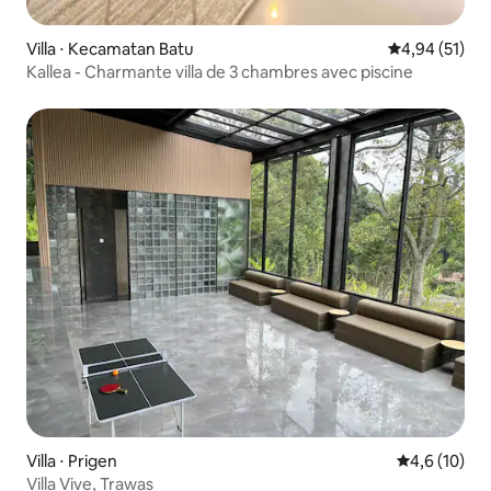
Villa ⋅ Kecamatan Batu
Évaluation mo
4,94 (51)
Kallea - Charmante villa de 3 chambres avec piscine
Villa ⋅ Prigen
Évaluation m
4,6 (10)
Villa Vive, Trawas