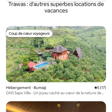
Trawas : d'autres superbes locations de
vacances
Coup de cœur voyageurs
Coup de cœur voyageurs
Hébergement ⋅ Bumiaji
Évaluation
5 (17)
GNS Sapo Villa - Un joyau caché au cœur de la nature de
Bumiaji