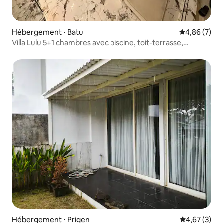
Hébergement ⋅ Batu
Évaluation m
4,86 (7)
Villa Lulu 5+1 chambres avec piscine, toit-terrasse,
climatisation complète
Hébergement ⋅ Prigen
Évaluation m
4,67 (3)