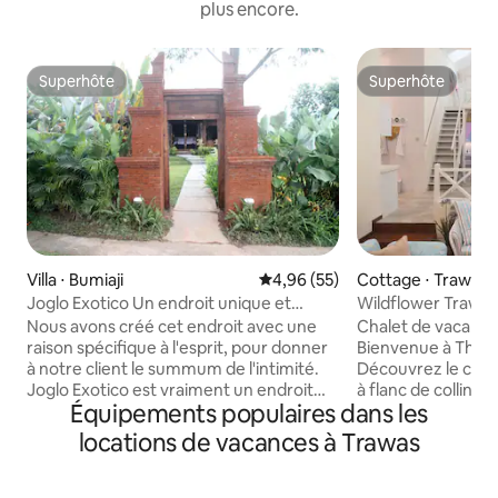
plus encore.
Superhôte
Superhôte
Superhôte
Superhôte
Villa ⋅ Bumiaji
Évaluation moyenne sur la base
4,96 (55)
Cottage ⋅ Trawas
Joglo Exotico Un endroit unique et
Wildflower Trawas 6
merveilleux
WIFI
Nous avons créé cet endroit avec une
Chalet de vacan
raison spécifique à l'esprit, pour donner
Bienvenue à The W
à notre client le summum de l'intimité.
Découvrez le charm
Joglo Exotico est vraiment un endroit
à flanc de colline 
Équipements populaires dans les
romantique. Construit et entretenu
décontracté de sty
délibérément pour ceux qui veulent rien
de fond luxuriante
locations de vacances à Trawas
de moins que le meilleur. Nous
Arjuna. Éveillé par 
fournissons 2 lits dont un lit King Size et
brille à travers le 
un canapé convertible, il convient pour
la brise de la mon