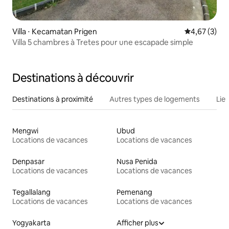
Villa ⋅ Kecamatan Prigen
Évaluation m
4,67 (3)
Villa 5 chambres à Tretes pour une escapade simple
Destinations à découvrir
Destinations à proximité
Autres types de logements
Lie
Mengwi
Ubud
Locations de vacances
Locations de vacances
Denpasar
Nusa Penida
Locations de vacances
Locations de vacances
Tegallalang
Pemenang
Locations de vacances
Locations de vacances
Yogyakarta
Afficher plus