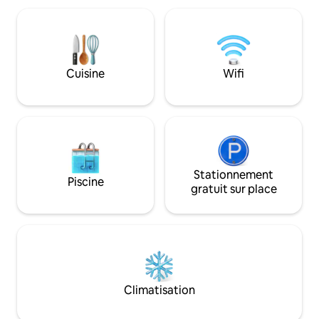
3 personnes maximum. Ce qui a le plus
oiseaux qui chant
plu à nos voyageurs : L'intimité totale
du café ou du thé 
(pas de voisins indiscrets et bruyants)
Ou si vous cherch
Les vues, le paysage et le jardin inégalés
faites de l'équitat
L'espace confortable et luxueux le
randonnée.
Cuisine
Wifi
charme et la beauté du lieu.
Stationnement
Piscine
gratuit sur place
Climatisation