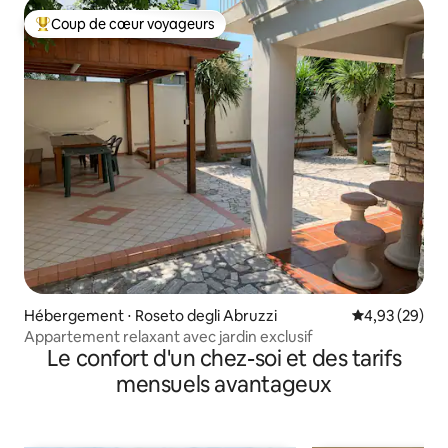
Coup de cœur voyageurs
Coups de cœur voyageurs les plus appréciés
Hébergement ⋅ Roseto degli Abruzzi
Évaluation mo
4,93 (29)
Appartement relaxant avec jardin exclusif
Le confort d'un chez-soi et des tarifs
mensuels avantageux