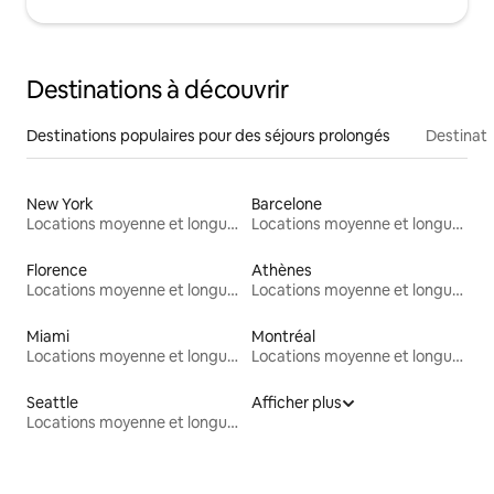
Destinations à découvrir
Destinations populaires pour des séjours prolongés
Destinati
New York
Barcelone
Locations moyenne et longue durée
Locations moyenne et longue durée
Florence
Athènes
Locations moyenne et longue durée
Locations moyenne et longue durée
Miami
Montréal
Locations moyenne et longue durée
Locations moyenne et longue durée
Seattle
Afficher plus
Locations moyenne et longue durée