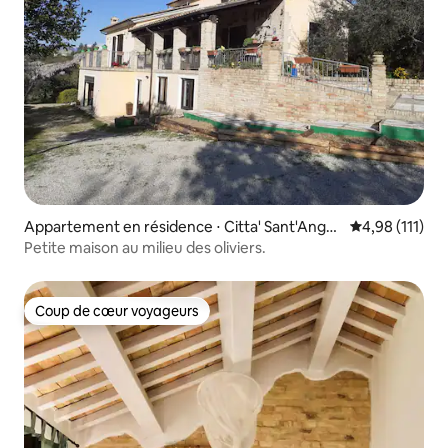
Appartement en résidence ⋅ Citta' Sant'Angel
Évaluation moy
4,98 (111)
o
Petite maison au milieu des oliviers.
Coup de cœur voyageurs
Coup de cœur voyageurs