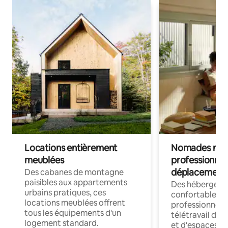
Locations entièrement
Nomades num
meublées
professionnel
déplacement
Des cabanes de montagne
paisibles aux appartements
Des hébergem
urbains pratiques, ces
confortables p
locations meublées offrent
professionnels
tous les équipements d'un
télétravail dis
logement standard.
et d'espaces de