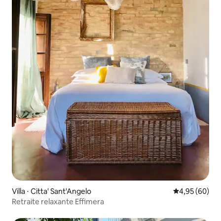
Villa ⋅ Citta' Sant'Angelo
Évaluation mo
4,95 (60)
Retraite relaxante Effimera