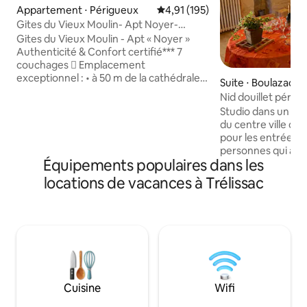
Appartement ⋅ Périgueux
Évaluation moyenne sur la base 
4,91 (195)
Gites du Vieux Moulin- Apt Noyer-
Cathédrale-
Gites du Vieux Moulin - Apt « Noyer »
Authenticité & Confort certifié*** 7
couchages  Emplacement
exceptionnel : • à 50 m de la cathédrale
Suite ⋅ Boulazac
permettant un accès à pied à tous les
Nid douillet périg
commerces et les lieux de culture • au
Studio dans un co
calme et au frais dans une rue tranquille
du centre ville d
• au pied de la cathédrale (avec vue) 
pour les entrées et sorties. 
Entièrement rénové : • 2 chambres •
personnes qui arri
Grande pièce à Vivre avec : o Salon
Équipements populaires dans les
partent tôt. Le couchage est un canapé
(canapé convertible, fauteuils) o Salle à
lit avec un véritab
locations de vacances à Trélissac
manger o Cuisine équipée o Bureau •
Salle de bains avec
Wifi TV Box, NETFLIX • Vélos à disp
cuisine équipée. Balcon ensoleillé.
Parking privé extéri
fantastique pour découvr
sa cathédrale, s
historiques, ses vie
pleine de charme e
Cuisine
Wifi