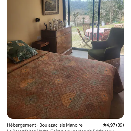
Hébergement ⋅ Boulazac Isle Manoire
Évaluation mo
4,97 (39)