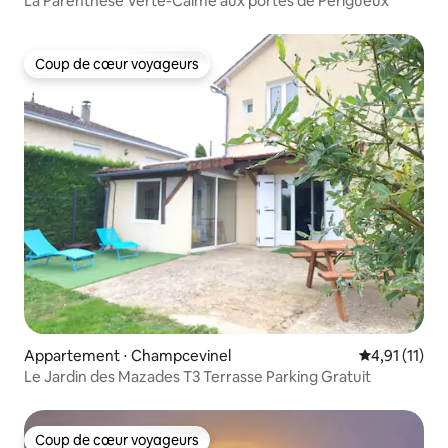
La Parenthèse Verte-Calme aux portes de Périgueux
Coup de cœur voyageurs
Coup de cœur voyageurs
Appartement ⋅ Champcevinel
Évaluation m
4,91 (11)
Le Jardin des Mazades T3 Terrasse Parking Gratuit
Coup de cœur voyageurs