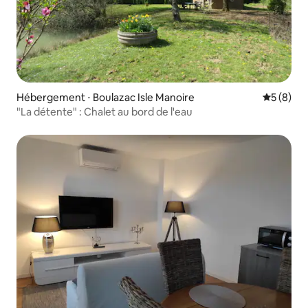
Hébergement ⋅ Boulazac Isle Manoire
Évaluatio
5 (8)
"La détente" : Chalet au bord de l'eau