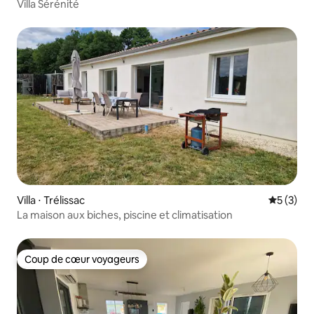
Villa Sérénité
Villa ⋅ Trélissac
Évaluatio
5 (3)
La maison aux biches, piscine et climatisation
Coup de cœur voyageurs
Coup de cœur voyageurs