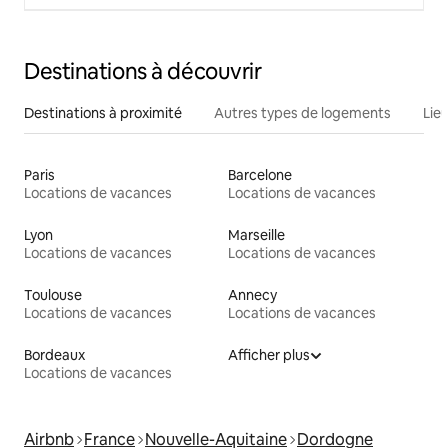
Destinations à découvrir
Destinations à proximité
Autres types de logements
Lie
Paris
Barcelone
Locations de vacances
Locations de vacances
Lyon
Marseille
Locations de vacances
Locations de vacances
Toulouse
Annecy
Locations de vacances
Locations de vacances
Bordeaux
Afficher plus
Locations de vacances
Airbnb
France
Nouvelle-Aquitaine
Dordogne