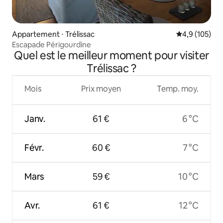
Appartement ⋅ Trélissac
Évaluation mo
4,9 (105)
Escapade Périgourdine
Quel est le meilleur moment pour visiter
Trélissac ?
Mois
Prix moyen
Temp. moy.
Janv.
61 €
6 °C
Févr.
60 €
7 °C
Mars
59 €
10 °C
Avr.
61 €
12 °C